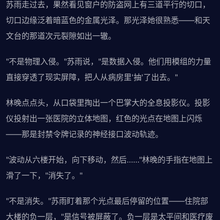
苏雨走过去，果然看见窗户的防盗网上有三道平行的切口，
切口边缘泛着暗蓝色的金属光泽。那光泽她很熟悉——和天
文台的那道次元裂隙如出一辙。
"不是物理入侵。"苏雨说，"是数据入侵。他们用模组的力量
直接穿透了现实屏障，把人从病房里'抽'了出去。"
林晚点点头，从口袋里掏出一个巴掌大的全息投影仪。投影
仪投射出一张医院的立体地图，红色的光点在地图上闪烁
——那是封禁令牌记录的神经接口波动轨迹。
"波动从六楼开始，向下移动，然后……"林晚的手指在地图上
滑了一下，"消失了。"
"不是消失。"苏雨盯着那个光点最后停留的位置——住院部
大楼的负一层，"是信号被屏蔽了。负一层是太平间和医疗废