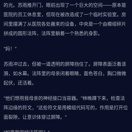
的光。苏雨推开门，眼前出现了一个巨大的空间——原本是
医院的员工休息室，但现在被改造成了一个临时实验室。房
间里摆满了从医院各处搬来的设备，中央是一个由模组碎片
拼成的圆形法阵，法阵里躺着一个熟悉的身影。
"妈！"
苏雨冲过去，但被一道透明的屏障挡住了。屏障表面泛着涟
漪，如水幕。法阵里的母亲闭着眼睛，面色苍白，胸口微微
起伏，还活着。
"他们想用我母亲的神经接口当容器。"林晚蹲下来，检查法
阵边缘的符文，"这些符文是用模组代码写的，作用是打开位
面裂隙，让意识体穿过屏障。"