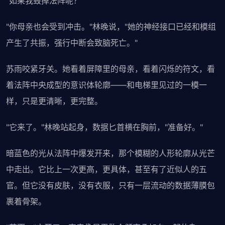
"如果我毁掉法阵呢？"
"你母亲也会受到冲击。"林晚说，"她的神经接口已经和模组
产生了共振，强行中断会致脑死亡。"
苏雨咬紧牙关。她看着屏障里的母亲，看着闪烁的符文，看
着法阵中央成型的意识体轮廓——和电梯里见过的一模一
样，只是更清晰，更完整。
"它来了。"林晚站起身，数据匕首横在胸前，"准备好。"
暗蓝色的光从法阵中爆发开来，那个模糊的人形轮廓从光芒
中走出。它比上一次更高，更具体，甚至有了近似人的五
官。但它没有皮肤，没有衣服，只有一层流动的数据薄膜包
裹着骨架。