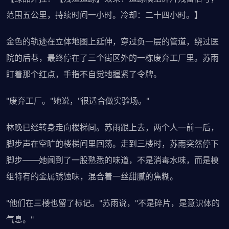
范围五公里，持续时间一小时。冷却：二十四小时。】
金色的轨迹在立体地图上延伸，穿过负一层的管道，绕过医
院的后巷，最终停在了三个街区外的一栋废弃工厂里。苏雨
盯着那个红点，手指不自觉地握紧了令牌。
"废弃工厂。"她说，"很适合做实验场。"
林晚已经转身走向楼梯间。苏雨跟上去，两个人一前一后，
脚步声在空旷的楼梯间里回荡。走到三楼时，苏雨突然停下
脚步——她闻到了一股熟悉的味道，不是消毒水味，而是模
组特有的金属锈蚀味，混合着一丝甜腻的焦糊。
"他们在三楼也留了标记。"苏雨说，"不是碎片，是意识体的
气息。"