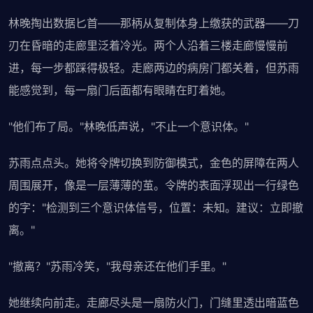
林晚掏出数据匕首——那柄从复制体身上缴获的武器——刀
刃在昏暗的走廊里泛着冷光。两个人沿着三楼走廊慢慢前
进，每一步都踩得极轻。走廊两边的病房门都关着，但苏雨
能感觉到，每一扇门后面都有眼睛在盯着她。
"他们布了局。"林晚低声说，"不止一个意识体。"
苏雨点点头。她将令牌切换到防御模式，金色的屏障在两人
周围展开，像是一层薄薄的茧。令牌的表面浮现出一行绿色
的字："检测到三个意识体信号，位置：未知。建议：立即撤
离。"
"撤离？"苏雨冷笑，"我母亲还在他们手里。"
她继续向前走。走廊尽头是一扇防火门，门缝里透出暗蓝色