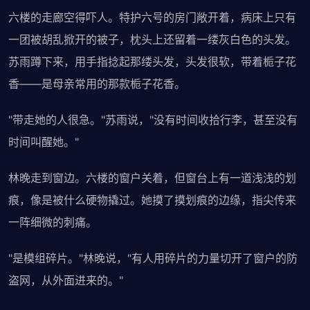
六楼的走廊空得吓人。特护六号的房门敞开着，病床上只有
一团被胡乱掀开的被子，枕头上还留着一缕灰白色的头发。
苏雨蹲下来，用手指捻起那缕头发，头发很软，带着栀子花
香——是母亲常用的那款栀子花香。
"带走她的人很急。"苏雨说，"没有时间收拾行李，甚至没有
时间叫醒她。"
林晚走到窗边。六楼的窗户关着，但窗台上有一道浅浅的划
痕，像是被什么硬物撬过。她摸了摸划痕的边缘，指尖传来
一阵细微的刺痛。
"是模组碎片。"林晚说，"有人用碎片的力量切开了窗户的防
盗网，从外面进来的。"