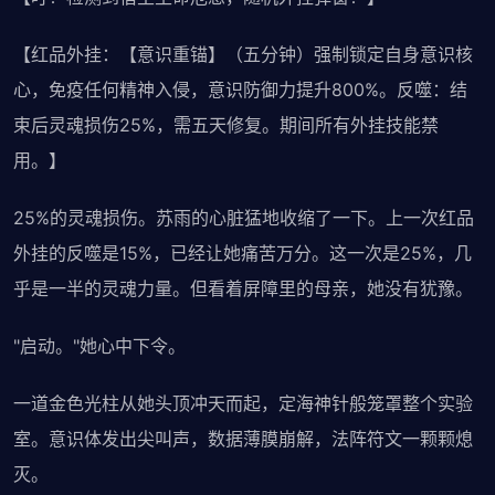
【红品外挂：【意识重锚】（五分钟）强制锁定自身意识核
心，免疫任何精神入侵，意识防御力提升800%。反噬：结
束后灵魂损伤25%，需五天修复。期间所有外挂技能禁
用。】
25%的灵魂损伤。苏雨的心脏猛地收缩了一下。上一次红品
外挂的反噬是15%，已经让她痛苦万分。这一次是25%，几
乎是一半的灵魂力量。但看着屏障里的母亲，她没有犹豫。
"启动。"她心中下令。
一道金色光柱从她头顶冲天而起，定海神针般笼罩整个实验
室。意识体发出尖叫声，数据薄膜崩解，法阵符文一颗颗熄
灭。