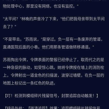
物处理中心，那里没有网络，也没有监控。"
"太平间？"林晚的声音冷了下来，"他们把我母亲带到太平间
去了？"
"不是带去。"苏雨说，"是穿过。负一层有一条废弃的管道，
直通医院后面的小巷。他们用那条管道做转移通道。"
苏雨掏出令牌，令牌表面的警报已经停止了，取而代之的是
一种急促的脉动，如受惊心跳。她将令牌按在墙上的消防栓
上，令牌射出一道金色的扫描波，波穿过墙壁，在负一层的
地图上标记出一条红色的轨迹。
【叮！检测到模组碎片残留信号，封禁追踪自动触发！】
【绿品外挂：【残渣追踪】效果：追踪模组碎片残留信号，