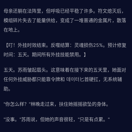
母亲还躺在法阵里，但呼吸已经平稳了许多。符文熄灭后，
模组碎片失去了能量供给，变成了一堆普通的金属片，散落
在地上。
【叮！外挂时效结束。反噬结算：灵魂损伤25%。预计修复
时间：五天。期间所有外挂技能禁用。】
五天。苏雨皱起眉头。这意味着在接下来的五天里，她面对
任何外挂威胁都只能靠令牌和 데이터匕首硬扛，无系统辅
助。
"你怎么样？"林晚走过来，扶住她摇摇欲坠的身体。
"没事。"苏雨说，但她的声音很轻，"只是有点累。"