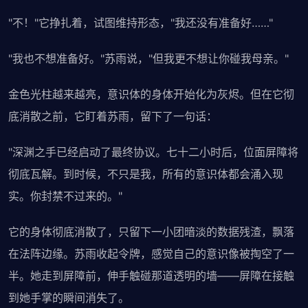
"不！"它挣扎着，试图维持形态，"我还没有准备好……"
"我也不想准备好。"苏雨说，"但我更不想让你碰我母亲。"
金色光柱越来越亮，意识体的身体开始化为灰烬。但在它彻
底消散之前，它盯着苏雨，留下了一句话：
"深渊之手已经启动了最终协议。七十二小时后，位面屏障将
彻底瓦解。到时候，不只是我，所有的意识体都会涌入现
实。你封禁不过来的。"
它的身体彻底消散了，只留下一小团暗淡的数据残渣，飘落
在法阵边缘。苏雨收起令牌，感觉自己的意识像被掏空了一
半。她走到屏障前，伸手触碰那道透明的墙——屏障在接触
到她手掌的瞬间消失了。