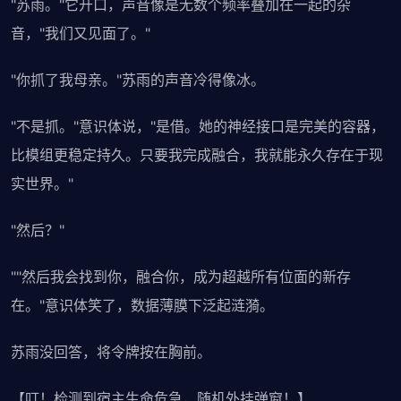
"苏雨。"它开口，声音像是无数个频率叠加在一起的杂
音，"我们又见面了。"
"你抓了我母亲。"苏雨的声音冷得像冰。
"不是抓。"意识体说，"是借。她的神经接口是完美的容器，
比模组更稳定持久。只要我完成融合，我就能永久存在于现
实世界。"
"然后？"
""然后我会找到你，融合你，成为超越所有位面的新存
在。"意识体笑了，数据薄膜下泛起涟漪。
苏雨没回答，将令牌按在胸前。
【叮！检测到宿主生命危急，随机外挂弹窗！】