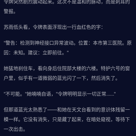
令牌突然剧烈震动起来。这次不是温和的脉动，而是刺耳的
警报。
苏雨低头看，令牌表面浮现出一行血红色的字：
"警告：检测到神经接口异常波动。位置：本市第三医院。原
因：未知。建议：立即前往。"
她猛地刹住车，看向身后住院部大楼的六楼。特护六号的窗
户里，似乎有一道微弱的蓝光闪了一下，然后消失了。
"不可能。"她喃喃自语，"令牌明明显示一切正常……"
但那道蓝光太熟悉了——和她在天文台看到的意识体残留一
模一样。它没有消失，只是藏了起来，在暗处窥视，等待下
一次出击。