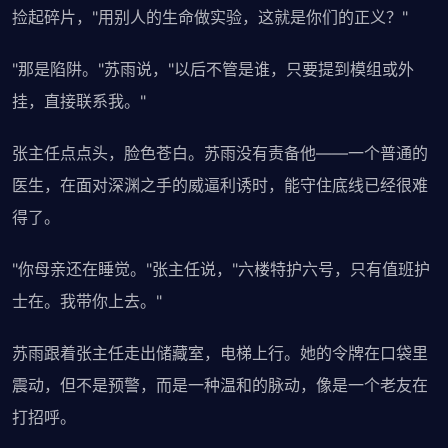
捡起碎片，"用别人的生命做实验，这就是你们的正义？"
"那是陷阱。"苏雨说，"以后不管是谁，只要提到模组或外
挂，直接联系我。"
张主任点点头，脸色苍白。苏雨没有责备他——一个普通的
医生，在面对深渊之手的威逼利诱时，能守住底线已经很难
得了。
"你母亲还在睡觉。"张主任说，"六楼特护六号，只有值班护
士在。我带你上去。"
苏雨跟着张主任走出储藏室，电梯上行。她的令牌在口袋里
震动，但不是预警，而是一种温和的脉动，像是一个老友在
打招呼。