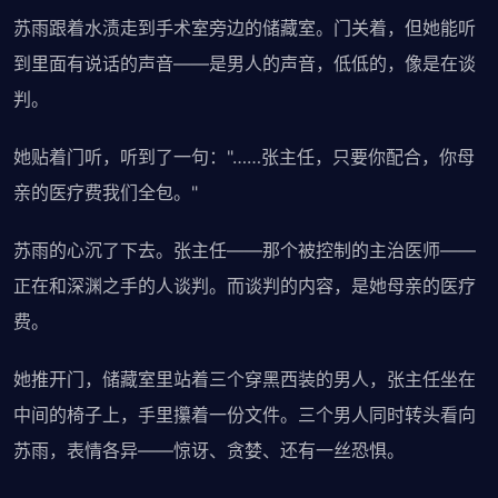
苏雨跟着水渍走到手术室旁边的储藏室。门关着，但她能听
到里面有说话的声音——是男人的声音，低低的，像是在谈
判。
她贴着门听，听到了一句："……张主任，只要你配合，你母
亲的医疗费我们全包。"
苏雨的心沉了下去。张主任——那个被控制的主治医师——
正在和深渊之手的人谈判。而谈判的内容，是她母亲的医疗
费。
她推开门，储藏室里站着三个穿黑西装的男人，张主任坐在
中间的椅子上，手里攥着一份文件。三个男人同时转头看向
苏雨，表情各异——惊讶、贪婪、还有一丝恐惧。