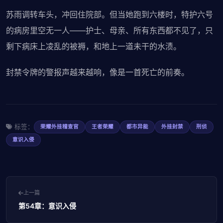
苏雨调转车头，冲回住院部。但当她跑到六楼时，特护六号
的病房里空无一人——护士、母亲、所有东西都不见了，只
剩下病床上凌乱的被褥，和地上一道未干的水渍。
封禁令牌的警报声越来越响，像是一首死亡的前奏。
标签：
荣耀外挂稽查官
王者荣耀
都市异能
外挂封禁
刑侦
意识入侵
上一篇
第54章：意识入侵