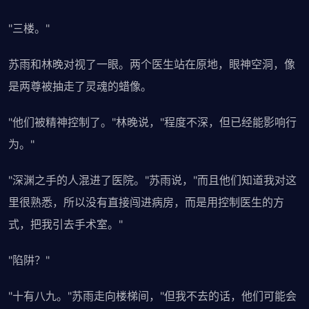
"三楼。"
苏雨和林晚对视了一眼。两个医生站在原地，眼神空洞，像
是两尊被抽走了灵魂的蜡像。
"他们被精神控制了。"林晚说，"程度不深，但已经能影响行
为。"
"深渊之手的人混进了医院。"苏雨说，"而且他们知道我对这
里很熟悉，所以没有直接闯进病房，而是用控制医生的方
式，把我引去手术室。"
"陷阱？"
"十有八九。"苏雨走向楼梯间，"但我不去的话，他们可能会