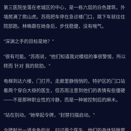
第三医院坐落在老城区的中心，是一栋六层的白色建筑，外
墙爬满了爬山虎。苏雨把车停在急诊楼门口，跳下车就往住
院部跑。林晚跟在她身后，步伐稳健，没有喘气。
"深渊之手的目标是她？"
"很有可能。"苏雨说，"他们知道我对模组的事很警惕，所以
转而 针对 我的软肋。"
电梯到达六楼，门打开。走廊里静悄悄的，特护区的门口站
着两个穿白大褂的医生，但苏雨注意到他们的表情有些僵硬
——不是那种职业性的冷静，而是一种被控制后的麻木。
"站在别动。"她举起令牌，"封禁扫描启动。"
令牌射出一道金色的光，扫过两个医生。他们的身体轻微震