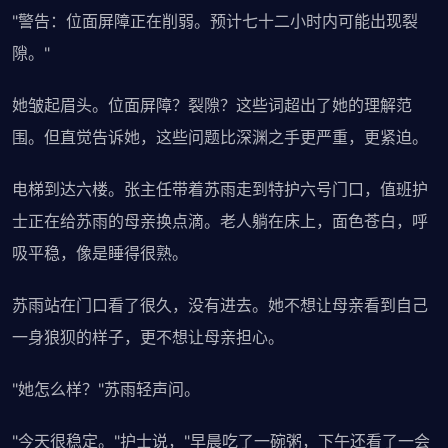
"警告：位面屏障正在削弱。预计七十二小时内可能出现裂
隙。"
她皱起眉头。位面屏障？裂隙？这些词超出了她的理解范
围。但直觉告诉她，这些问题比深渊之手更严重，更紧迫。
电梯到达六楼。张主任带着苏雨走到特护六号门口，值班护
士正在给苏雨的母亲换点滴。老人躺在床上，面色苍白，呼
吸平稳，像是睡得很熟。
苏雨站在门口看了很久，没有进去。她不想让母亲看到自己
一身狼狈的样子，更不想让母亲担心。
"她怎么样？"苏雨轻声问。
"今天很稳定。"护士说，"早晨吃了一碗粥，下午还看了一会