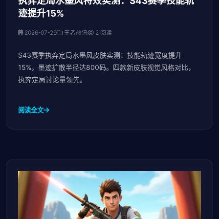
执弈定局水墨风特效实测：S43赛季技能轨
迹提升15%
2026-07-29
王者热讯
2 阅读
S43赛季执弈定局水墨风皮肤实测：技能轨迹宽度提升
15%，墨迹扩散半径达800码。四款新皮肤视觉风格对比，
执弈定局讨论量领先。
阅读全文