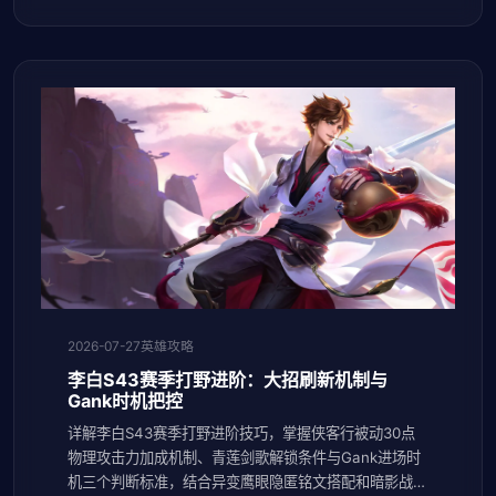
2026-07-27
英雄攻略
李白S43赛季打野进阶：大招刷新机制与
Gank时机把控
详解李白S43赛季打野进阶技巧，掌握侠客行被动30点
物理攻击力加成机制、青莲剑歌解锁条件与Gank进场时
机三个判断标准，结合异变鹰眼隐匿铭文搭配和暗影战斧