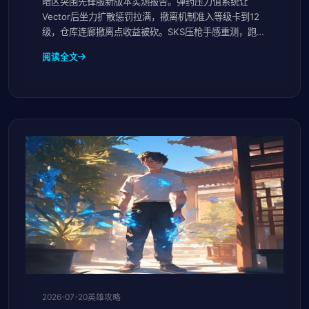
暗区突围先锋服新版本实测报告。弹药压力值系统让
Vector后坐力扩散惩罚拉满，撤离机制准入等级卡到12
级，仓库连廊撤离点收益被砍。SKS压枪手感重测，跑刀
收益下降，这版本心态比枪法重要。
阅读全文
2026-07-20
英雄攻略