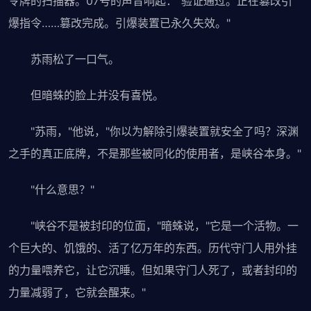
令牌的扫描器。07号的声音响起："验证通过。正在篡改引
爆指令……篡改完成。引爆装置已永久失效。"
苏雨松了一口气。
但暗蛛的脸上并没有喜悦。
"苏雨，"他说，"你以为解除引爆装置就安全了吗？深渊
之手的真正底牌，不是那些被同化的使用者，是峡谷本身。"
"什么意思？"
"峡谷不是被封印的位面，"暗蛛说，"它是一个活物。一
个巨大的、饥饿的、活了亿万年的东西。历代守门人用外挂
的力量喂养它，让它沉睡。但如果守门人死了，或者封印的
力量减弱了，它就会醒来。"