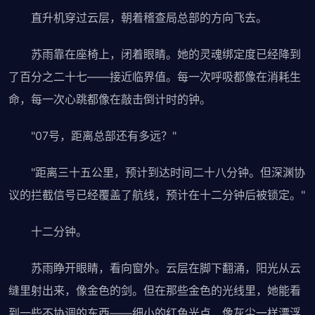
直升机穿过云层，朝着稽查局总部的方向飞去。
苏雨靠在座椅上，闭着眼睛。她的灵魂绑定度已经降到
了百分之二十七——接近临界值。每一次呼吸都像在消耗生
命，每一次心跳都像在敲击倒计时的钟。
"07号，距离总部还有多远？"
"距离三十五公里，预计到达时间二十八分钟。但深渊协
议的拦截信号已经覆盖了航线，预计在十二分钟后被锁定。"
十二分钟。
苏雨睁开眼睛，看向窗外。云层在脚下翻涌，阳光从云
缝里射出来，像金色的剑。但在那些金色的光线里，她能看
到一些不协调的东西——细小的红色光点，像灰尘一样漂浮