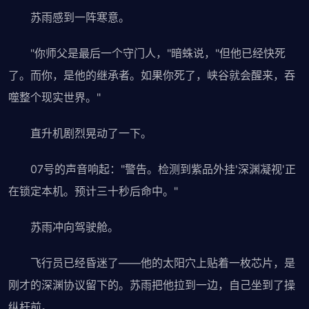
苏雨感到一阵寒意。
"你师父是最后一个守门人，"暗蛛说，"但他已经快死
了。而你，是他的继承者。如果你死了，峡谷就会醒来，吞
噬整个现实世界。"
直升机剧烈晃动了一下。
07号的声音响起："警告。检测到紫品外挂'深渊凝视'正
在锁定本机。预计三十秒后命中。"
苏雨冲向驾驶舱。
飞行员已经昏迷了——他的太阳穴上贴着一枚芯片，是
刚才的深渊协议留下的。苏雨把他拉到一边，自己坐到了操
纵杆前。