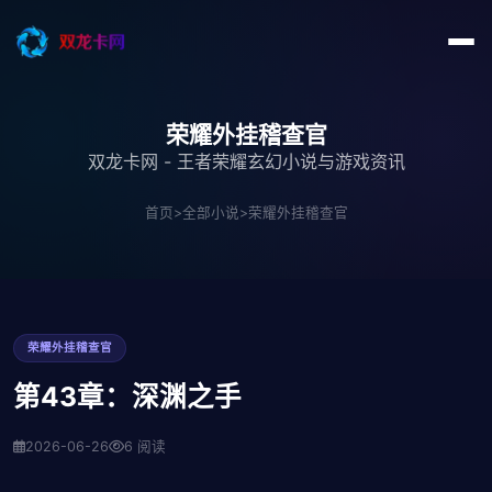
荣耀外挂稽查官
双龙卡网 - 王者荣耀玄幻小说与游戏资讯
首页
>
全部小说
>
荣耀外挂稽查官
荣耀外挂稽查官
第43章：深渊之手
2026-06-26
6 阅读