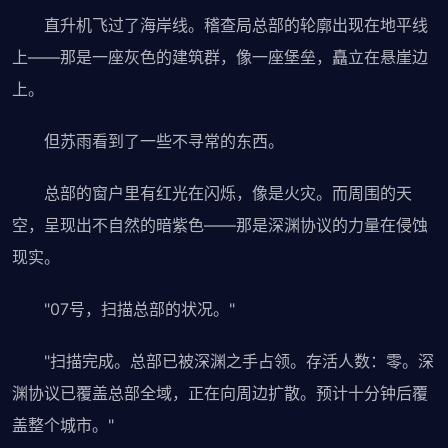
直升机飞过了海岸线。稽查局总部的轮廓出现在地平线
上——那是一座灰色的建筑群，像一座堡垒，矗立在悬崖边
上。
但苏雨看到了一些不寻常的东西。
总部的窗户里有红光在闪烁，像是火灾。而周围的天
空，呈现出不自然的暗紫色——那是深渊协议的力量在侵蚀
现实。
"07号，扫描总部的状况。"
"扫描完成。总部已被深渊之手占领。存活人数：零。深
渊协议已覆盖总部全域，正在向周边扩散。预计十分钟后覆
盖整个城市。"