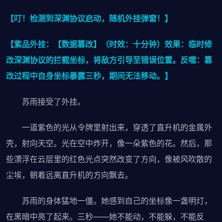
【叮！检测到深渊协议启动，随机外挂弹窗！】
【紫品外挂：【数据篡改】（时效：十分钟）效果：临时修
改深渊协议的拦截坐标，将敌方引导至错误位置。反噬：篡
改过程中自身坐标暴露三秒，期间无法移动。】
苏雨接受了外挂。
一道紫色的光从令牌里射出来，穿透了直升机的金属外
壳，射向天空。光在空中炸开，像一朵紫色的花。然后，那
些漂浮在云层里的红色光点突然改变了方向，像被风吹散的
尘埃，朝着远离直升机的方向飘去。
苏雨的身体猛地一僵。她感到自己的坐标像一盏明灯，
在黑暗中亮了起来。三秒——她不能动，不能躲，不能反