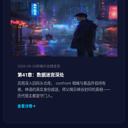
2026-06-26
荣耀外挂稽查官
第41章：数据迷宫深处
苏雨深入旧码头仓库， confront 暗蛛与紫品外挂持有
者。林语的真实身份成谜，师父揭示峡谷封印的真相——
历代宿主都是守门人。
查看详情