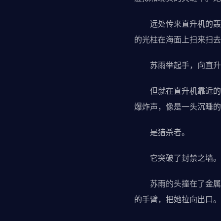
远处传来直升机的轰鸣
的光柱在海面上扫来扫去
苏雨举起手，向直升
但就在直升机靠近的瞬
爆炸声，像是一头沉睡的
是猎杀者。
它突破了封禁之墙。
苏雨的头撞在了金属壁
的手臂，把她拉向出口。