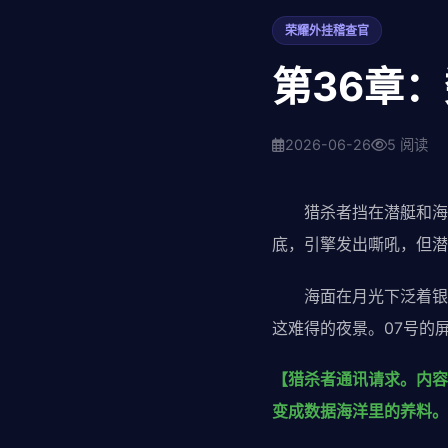
荣耀外挂稽查官
第36章
2026-06-26
5 阅读
猎杀者挡在潜艇和海面
底，引擎发出嘶吼，但潜
海面在月光下泛着银色
这难得的夜景。07号的
【猎杀者通讯请求。内容
变成数据海洋里的养料。