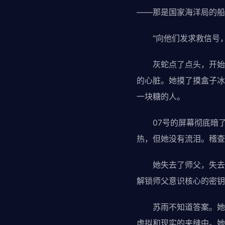
——那是国家海洋局的船
"向他们发求救信号，"
灰蛇点了点头，开始操
的心脏。她摸了摸盒子冰
一块糖的人。
07号的屏幕彻底暗了下
热，但她没有流泪。稽查
她失去了师父，失去了
解锁师父意识核心的密钥
苏雨不知道答案。她只
虚拟和现实的夹缝中。她