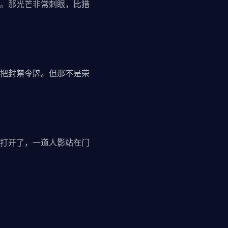
。那光芒非常刺眼，比猎
把封禁令牌。但那不是荣
打开了，一道人影站在门