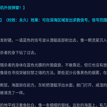
机外挂弹窗！】
】（时效：永久）效果：可在深海区域发出求救信号，信号范围
射键。一道蓝色的信号波从潜艇底部射出去，像一颗流星沉入
杀者的身下钻了过去。
杀者的身体在蓝色光膜的外围盘旋，不敢靠近，但它也没有放
像是在寻找突破封禁之墙的方法。那些泥沙云像黑色的烟雾，在
层，海面就在前方。灰蛇把潜艇浮出水面，舱门打开，咸湿的
被清洗了一样。
地平线泛着鱼肚白，像一条细细的银线。远处的海面上，有几