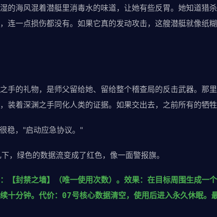
的海风混着潜艇里消毒水的味道，让她有些反胃。她知道猎杀
，连一点损伤都没有。如果它真的发动攻击，这艘潜艇就像纸糊
手的礼物，是师父留给她、留给整个稽查局的反击武器。那里
，装着深渊之手同化人类的证据。如果交出去，之前所有的牺牲
很稳，"启动应急协议。"
下，绿色的数据流变成了红色，像一面警报旗。
：【封禁之墙】（唯一使用次数）。效果：在目标周围生成一个
续十分钟。代价：07号核心数据清空，使用后进入永久休眠。