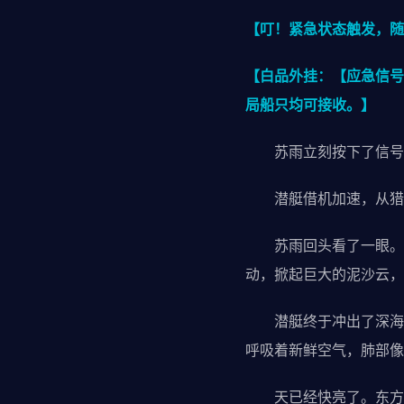
【叮！紧急状态触发，随
【白品外挂：【应急信号
局船只均可接收。】
苏雨立刻按下了信号发
潜艇借机加速，从猎
苏雨回头看了一眼。猎
动，掀起巨大的泥沙云，
潜艇终于冲出了深海断
呼吸着新鲜空气，肺部像
天已经快亮了。东方的