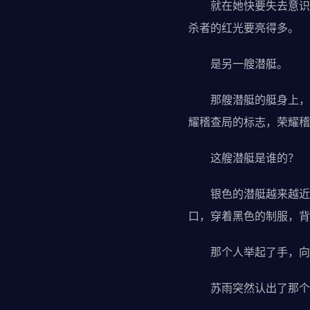
就在她快要失去意识的
杀者的红光要亮得多。
是另一艘潜艇。
那艘潜艇的艇身上，画
耀稽查局的标志，荣耀稽
这艘潜艇是谁的？
银色的潜艇越来越近，
口，穿着黑色的制服，背
那个人举起了手，向
苏雨突然认出了那个