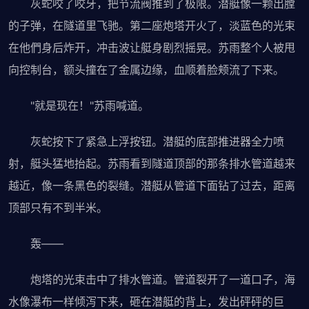
灰蛇咬了咬牙，把节流阀推到了极限。潜艇像一颗出膛
的子弹，在隧道里飞驰。第二座炮塔开火了，淡蓝色的光束
在他們身后炸开，冲击波让艇身剧烈摇晃。苏雨整个人被甩
向控制台，额头撞在了金属边缘，血顺着脸颊流了下来。
"就是现在！"苏雨喊道。
灰蛇按下了紧急上浮按钮。潜艇的底部推进器全力喷
射，艇头猛地抬起。苏雨看到隧道顶部的那条排水管道越来
越近，像一条黑色的裂缝。潜艇从管道下面钻了过去，距离
顶部只有不到半米。
轰——
炮塔的光束击中了排水管道。管道裂开了一道口子，海
水像瀑布一样倾泻下来，砸在潜艇的背上，发出砰砰的巨