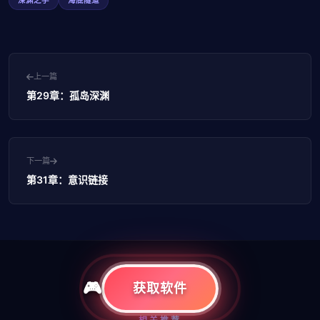
深渊之手
海底隧道
上一篇
第29章：孤岛深渊
下一篇
第31章：意识链接
获取软件
相关推荐