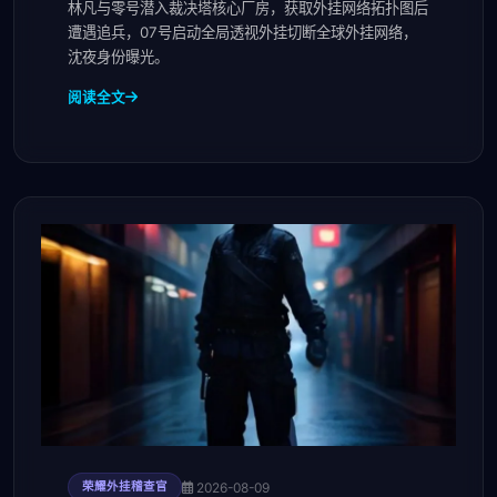
林凡与零号潜入裁决塔核心厂房，获取外挂网络拓扑图后
遭遇追兵，07号启动全局透视外挂切断全球外挂网络，
沈夜身份曝光。
阅读全文
2026-08-09
荣耀外挂稽查官