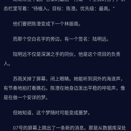
态栏里写着："待植入。目标：陈澄。优先级：最高。"
他们要把陈澄变成下一个林振南。
而那个空白名字的旁边，有一个签名：陆明远。
陆明远不仅是深渊之手的同伙，他是这个项目的负责
人。
苏雨关掉了屏幕，闭上眼睛。她能听到洞外的海浪声，
有节奏地拍打着礁石。陈澄在她身边发出平稳的呼吸声，像
是在做一个安详的梦。
但她知道，这个梦随时可能变成噩梦。
07号的屏幕上跳出了一条新的消息。那是从数据库深处