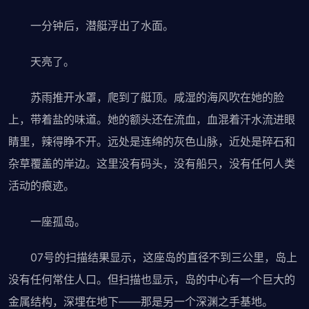
一分钟后，潜艇浮出了水面。
天亮了。
苏雨推开水罩，爬到了艇顶。咸湿的海风吹在她的脸
上，带着盐的味道。她的额头还在流血，血混着汗水流进眼
睛里，辣得睁不开。远处是连绵的灰色山脉，近处是碎石和
杂草覆盖的岸边。这里没有码头，没有船只，没有任何人类
活动的痕迹。
一座孤岛。
07号的扫描结果显示，这座岛的直径不到三公里，岛上
没有任何常住人口。但扫描也显示，岛的中心有一个巨大的
金属结构，深埋在地下——那是另一个深渊之手基地。