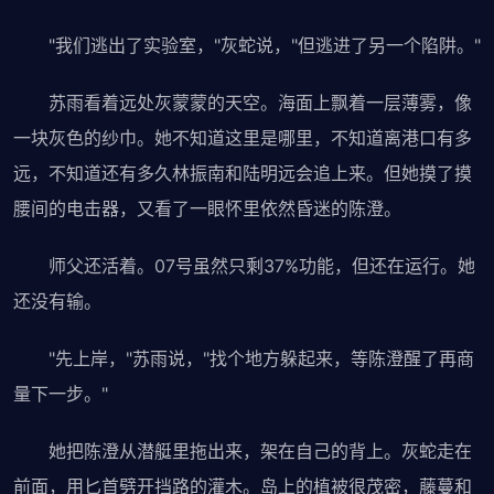
"我们逃出了实验室，"灰蛇说，"但逃进了另一个陷阱。"
苏雨看着远处灰蒙蒙的天空。海面上飘着一层薄雾，像
一块灰色的纱巾。她不知道这里是哪里，不知道离港口有多
远，不知道还有多久林振南和陆明远会追上来。但她摸了摸
腰间的电击器，又看了一眼怀里依然昏迷的陈澄。
师父还活着。07号虽然只剩37%功能，但还在运行。她
还没有输。
"先上岸，"苏雨说，"找个地方躲起来，等陈澄醒了再商
量下一步。"
她把陈澄从潜艇里拖出来，架在自己的背上。灰蛇走在
前面，用匕首劈开挡路的灌木。岛上的植被很茂密，藤蔓和