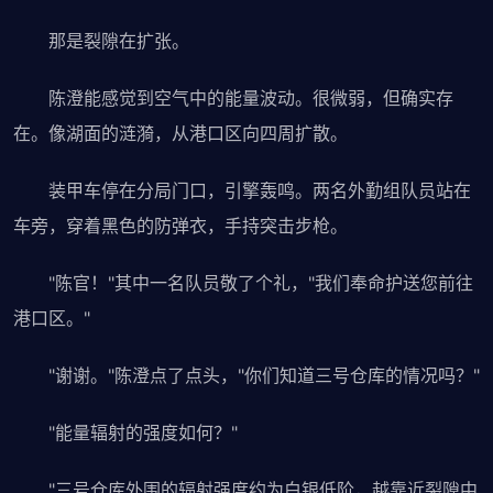
那是裂隙在扩张。
陈澄能感觉到空气中的能量波动。很微弱，但确实存
在。像湖面的涟漪，从港口区向四周扩散。
装甲车停在分局门口，引擎轰鸣。两名外勤组队员站在
车旁，穿着黑色的防弹衣，手持突击步枪。
"陈官！"其中一名队员敬了个礼，"我们奉命护送您前往
港口区。"
"谢谢。"陈澄点了点头，"你们知道三号仓库的情况吗？"
"能量辐射的强度如何？"
"三号仓库外围的辐射强度约为白银低阶，越靠近裂隙中