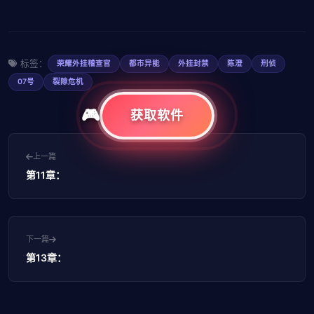
标签：
荣耀外挂稽查官
都市异能
外挂封禁
陈澄
刑侦
07号
裂隙危机
获取软件
上一篇
第11章：
下一篇
第13章：