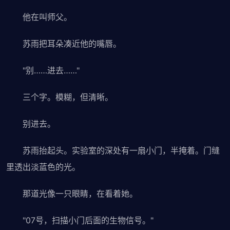
他在叫师父。
苏雨把耳朵凑近他的嘴唇。
"别……进去……"
三个字。模糊，但清晰。
别进去。
苏雨抬起头。实验室的深处有一扇小门，半掩着。门缝
里透出淡蓝色的光。
那道光像一只眼睛，在看着她。
"07号，扫描小门后面的生物信号。"