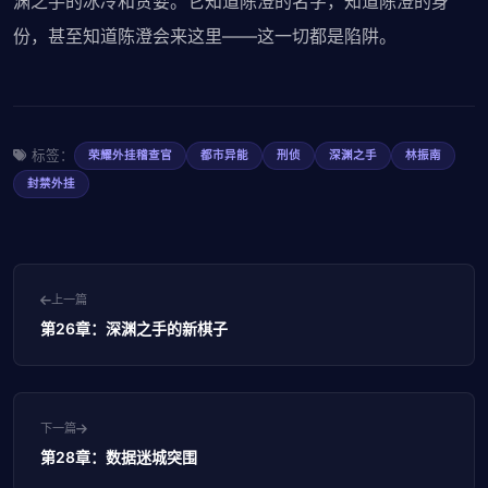
渊之手的冰冷和贪婪。它知道陈澄的名字，知道陈澄的身
份，甚至知道陈澄会来这里——这一切都是陷阱。
标签：
荣耀外挂稽查官
都市异能
刑侦
深渊之手
林振南
封禁外挂
上一篇
第26章：深渊之手的新棋子
下一篇
第28章：数据迷城突围