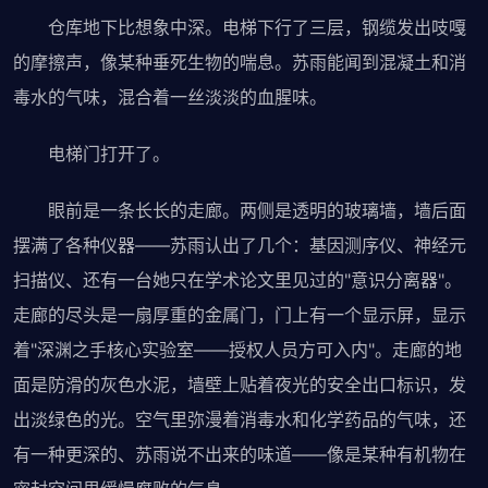
仓库地下比想象中深。电梯下行了三层，钢缆发出吱嘎
的摩擦声，像某种垂死生物的喘息。苏雨能闻到混凝土和消
毒水的气味，混合着一丝淡淡的血腥味。
电梯门打开了。
眼前是一条长长的走廊。两侧是透明的玻璃墙，墙后面
摆满了各种仪器——苏雨认出了几个：基因测序仪、神经元
扫描仪、还有一台她只在学术论文里见过的"意识分离器"。
走廊的尽头是一扇厚重的金属门，门上有一个显示屏，显示
着"深渊之手核心实验室——授权人员方可入内"。走廊的地
面是防滑的灰色水泥，墙壁上贴着夜光的安全出口标识，发
出淡绿色的光。空气里弥漫着消毒水和化学药品的气味，还
有一种更深的、苏雨说不出来的味道——像是某种有机物在