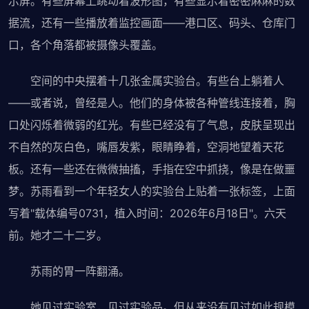
示屏。有些屏幕上跳动着波形图，有些显示着密密麻麻的数
据流，还有一些播放着监控画面——港口区、码头、仓库门
口，各个角落都被摄像头覆盖。
空间的中央摆着十几张金属实验台。有些台上躺着人
——或者说，曾经是人。他们的身体被各种管线连接着，胸
口处闪烁着微弱的红光。有些已经没有了气息，皮肤呈现出
不自然的灰白色，嘴唇发紫，眼睛睁着，空洞地望着天花
板。还有一些还在微微抽搐，手指在空中抓挠，像是在做噩
梦。苏雨看到一个年轻女人的实验台上贴着一张标签，上面
写着"载体编号0731，植入时间：2026年6月18日"。六天
前。她才二十二岁。
苏雨的胃一阵翻涌。
她见过实验室，见过实验品。但从来没有见过如此规模