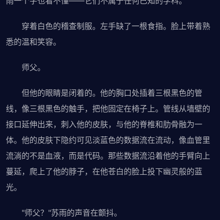
雨一个字也看不懂——它们不属于任何已知的学科。
穿着白色的稽查制服。左手缺了一根食指。脸上带着熟
悉的温和笑容。
师父。
但他的眼睛是闭着的。他的胸口处插着三根黑色的管
线，像三根黑色的触手，把他固定在椅子上。管线从墙壁的
接口延伸出来，刺入他的皮肤，与他的脊椎和肋骨融为一
体。他的皮肤下隐约可见淡蓝色的数据流在流动，像血管里
流淌的不是血液，而是代码。那些数据流沿着他的手臂向上
蔓延，爬上了他的脖子，在他苍白的脸上投下幽灵般的蓝
光。
"师父？"苏雨的声音在颤抖。