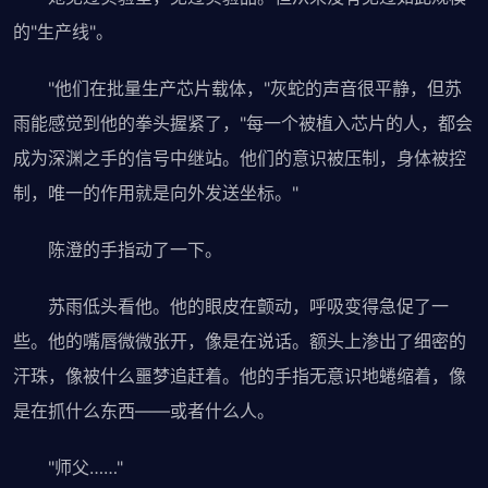
的"生产线"。
"他们在批量生产芯片载体，"灰蛇的声音很平静，但苏
雨能感觉到他的拳头握紧了，"每一个被植入芯片的人，都会
成为深渊之手的信号中继站。他们的意识被压制，身体被控
制，唯一的作用就是向外发送坐标。"
陈澄的手指动了一下。
苏雨低头看他。他的眼皮在颤动，呼吸变得急促了一
些。他的嘴唇微微张开，像是在说话。额头上渗出了细密的
汗珠，像被什么噩梦追赶着。他的手指无意识地蜷缩着，像
是在抓什么东西——或者什么人。
"师父……"