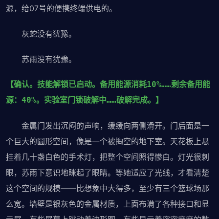
源，给07号的便携终端供电的。
灰蛇没有犹豫。
苏雨没有犹豫。
【确认。技能解锁已启动。备用能源消耗10%……剩余备用能
源：40%。实验室门锁破解中……破解完成。】
金属门发出沉闷的声响，缓缓向两侧滑开。门后面是一
个巨大的圆形空间，像是一个被掏空的地下室。天花板上悬
挂着几十盏白色的手术灯，把整个空间照得惨白。灯光很刺
眼，苏雨下意识地眯起了眼睛。等她适应了光线，才看清楚
这个空间的规模——比想象中大得多，至少有三个篮球场那
么宽。墙壁是银灰色的金属材质，上面布满了各种接口和显