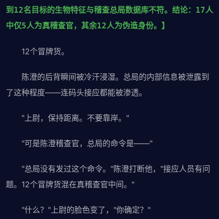
到12名目标的生物特征与稽查总局数据库不符。结论：17人
中仅5人为真稽查官，其余12人为伪造身份。】
12个冒牌货。
陈澄的后背瞬间被冷汗浸湿。总局的内部信息被泄露到
了这种程度——连码头接应都能被渗透。
"上尉，保持距离。不要靠岸。"
"可是陈澄稽查官，总局的命令是——"
"总局没有发过这个命令。"陈澄打断他，"接应人员有问
题。12个冒牌货混在真稽查官中间。"
"什么？"上尉的脸色变了，"你确定？"