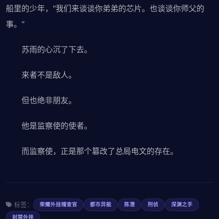
船里的少年，"我们来谈谈你弟弟的芯片。也谈谈你师父的
事。"
苏雨的心沉了下去。
来者不是敌人。
但也绝非朋友。
他是监察使的使者。
而监察使，正是那个篡改了总局电文的存在。
标签：
荣耀外挂稽查官
都市异能
陈澄
刑侦
深渊之手
封禁外挂