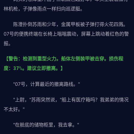
林机枪，子弹像雨点一样扫向巡逻艇。
陈澄扑倒苏雨和少年，金属甲板被子弹打得火花四溅。
07号的便携终端在长椅上嗡嗡震动，屏幕上跳动着红色的警
报。
【警告：检测到重型火力。船体左侧装甲被击穿。损伤程
度：37%。建议立即撤离。】
"07号，计算最近的撤离路线。"
"上尉，"苏雨突然说，"船上有医疗箱吗？我弟弟的情况
不太好。"
"在舱底的储物柜里，我去拿。"