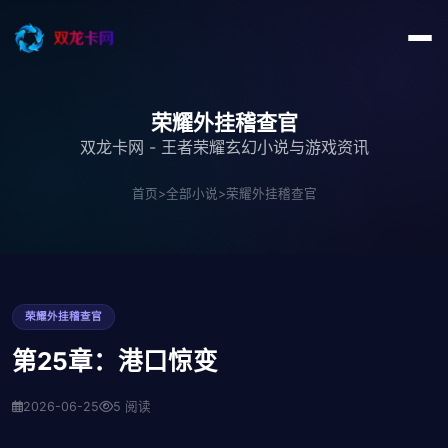
荣耀外挂稽查官
双龙卡网 - 王者荣耀玄幻小说与游戏资讯
首页
>
全部小说
>
荣耀外挂稽查官
荣耀外挂稽查官
第25章：港口惊变
2026-06-25
5 阅读