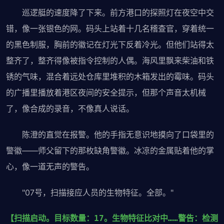
巡逻艇的速度降了下来。前方港口的探照灯在夜空中交
错，像一张银色的网。码头上站着十几名稽查官，穿着统一
的黑色制服，胸前的徽记在灯光下反着冷光。但他们站得太
整齐了，整齐得像被指令控制的人偶。海风里飘来柴油和铁
锈的气味，混合着远处仓库里堆积的木箱发出的霉味。码头
的广播里播放着港区夜间的安全提示，但那个声音太机械
了，像合成的录音，不像真人说话。
陈澄的直觉在报警。他的手指无意识地摸向了口袋里的
警徽——师父留下的那枚缺角警徽。冰凉的金属贴着他的掌
心，像一道无声的警告。
"07号，扫描接应人员的生物特征。全部。"
【扫描启动。目标数量：17。生物特征比对中……警告：检测