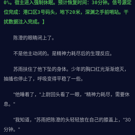
0%。宿主进入强制休眠。预计恢复时间：30分钟。信号源定
位完成：港口区3号码头，地下20米，深渊之手前哨站。干
扰数据注入完成。】
陈澄的眼睛闭上了。
不是他主动闭的。是精神力耗尽后的生理反应。
苏雨扶住了他下坠的身体。少年的胸口红光渐渐熄灭，
抽搐也停止了，呼吸变得平稳了一些。
"他睡着了，"上尉回头看了一眼，"精神力耗尽，需要休
息。"
"我知道，"苏雨把陈澄的头轻轻放在自己的膝盖上，"30
分钟。"