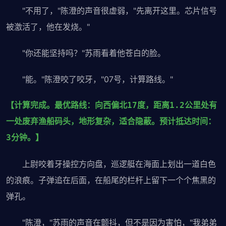
"不用了，"陈澄的声音很虚弱，"先离开这里。芯片信号
被激活了，他在发烧。"
"你还能坚持吗？"苏雨看着他苍白的脸。
"能。"陈澄咬了咬牙，"07号，计算路线。"
【计算完成。最优路线：向西偏北17度，距离1.2公里处有
一处废弃渔船码头，地形复杂，适合隐蔽。预计抵达时间：
3分钟。】
上尉咬着牙操控方向盘，巡逻艇在海面上划出一道白色
的浪痕。子弹追在后面，在船尾的栏杆上留下一个个焦黑的
弹孔。
"陈澄，"苏雨的声音在颤抖，但不是因为害怕，"我弟弟