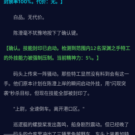
封禁率100%。代价：无。】
白品。无代价。
陈澄毫不犹豫地按下了确认键。
【确认。技能封印已启动。检测到范围内12名深渊之手特工
的外挂能力被强制压制。当前精神力：5%。】
码头上传来一阵骚动。那些特工显然没有料到会有这一
手。他们原本计划在陈澄上岸的瞬间启动外挂，用"闪现突
袭"秒杀目标，但现在技能全部被封印了。
"上尉，全速倒车。离开港口区。"
巡逻艇的螺旋桨发出轰鸣，船身剧烈震动。但已经晚了
——码头的仓库里冲出了三辆黑色越野车，车头上装着加特