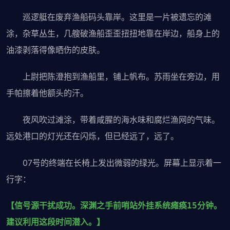
巡逻艇在废弃渔船码头靠岸。这里是一片被遗忘的滩
涂，杂草丛生，几艘破渔船歪歪扭扭地靠在岸边，船身上的
油漆剥落得像晒伤的皮肤。
上尉把陈澄抱到渔船里，铺上帆布。苏雨坐在旁边，用
手帕擦着他额头的汗。
夜风吹过滩涂，带着咸腥的海水味和腐烂渔网的气味。
远处港口的灯光还在闪烁，但已经远了，远了。
07号的终端在长椅上发出微弱的绿光。屏幕上显示着一
行字：
【信号源干扰成功。深渊之手前哨站外挂系统瘫痪15分钟。
建议利用这段时间潜入。】