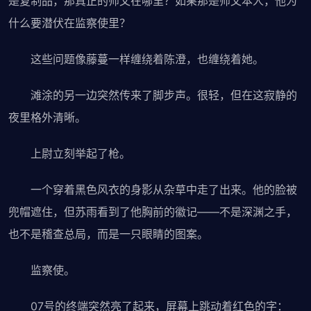
是复制品，那真正的师父在哪里？如果那是师父本人，他为
什么要潜伏在监察使里？
这些问题像藤蔓一样缠绕着陈澄，也缠绕着她。
滩涂的另一边突然传来了脚步声。很轻，但在这寂静的
夜里格外清晰。
上尉立刻举起了枪。
一个穿着黑色风衣的身影从杂草中走了出来。他的脸被
兜帽遮住，但苏雨看到了他胸前的徽记——不是深渊之手，
也不是稽查总局，而是一只眼睛的图案。
监察使。
07号的终端突然亮了起来，屏幕上跳动着红色的字：