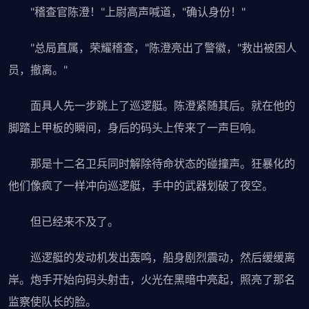
"稽查官陈澄！"上尉高声喊道，"确认身份！"
"总局直属，荣耀稽查，"陈澄亮出了警徽，"救出被困人
员，撤离。"
面具人先一步跳上了巡逻艇。陈澄紧随其后。就在他的
脚踏上甲板的瞬间，身后的码头上传来了一声巨响。
那是十二名卫兵同时解除待命状态的碰撞声。狂暴化的
他们像疯了一样冲向巡逻艇，手中的武器划破了夜空。
但已经来不及了。
巡逻艇的发动机发出轰鸣，船身剧烈震动，然后缓缓离
岸。炮手开始向码头射击，火光在黑暗中亮起，照亮了那名
监察使队长的脸。