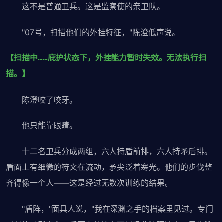
这不是普通卫兵。这是监察使的亲卫队。
"07号，扫描他们的外挂特征，"陈澄低声说。
【扫描中……庇护状态下，外挂能力暂时失效。无法执行扫
描。】
陈澄咬了咬牙。
他只能靠眼睛。
十二名卫兵分成两组，六人持盾前排，六人持矛后排。
盾面上有细微的符文在流动，矛尖泛着寒光。他们的步伐整
齐得像一个人——这是经过无数次训练的结果。
"盾阵，"面具人说，"我在深渊之手的档案里见过。专门