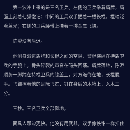
第一波冲上来的是三名卫兵。左侧的卫兵举着盾牌，盾
面上刻着七狐徽记；中间的卫兵双手握着一根长棍，棍端泛
着蓝光；右侧的卫兵腰带上挂着一排金属飞镖。
陈澄没有后退。
他侧身滑进盾牌和长棍之间的空隙，警棍横砸在持盾卫
兵的手腕上。骨头碎裂的声音在码头回荡。盾牌落地，陈澄
顺势一脚踹在持棍卫兵的膝盖上，对方跪倒在地，长棍脱
手。飞镖擦着他的耳际飞过，钉在身后的木箱上，入木三
分。
三秒。三名卫兵全部倒地。
面具人那边更快。他没有用武器，双手像铁钳一样扣住