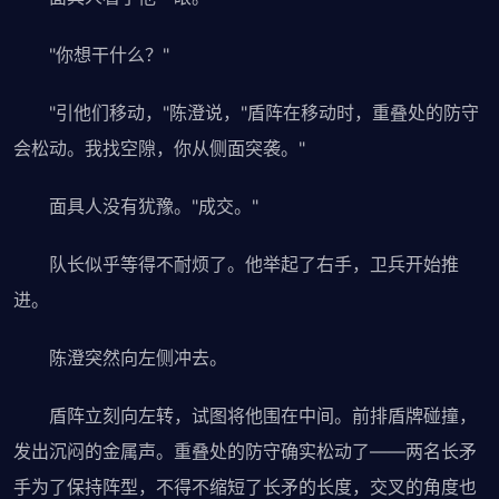
"你想干什么？"
"引他们移动，"陈澄说，"盾阵在移动时，重叠处的防守
会松动。我找空隙，你从侧面突袭。"
面具人没有犹豫。"成交。"
队长似乎等得不耐烦了。他举起了右手，卫兵开始推
进。
陈澄突然向左侧冲去。
盾阵立刻向左转，试图将他围在中间。前排盾牌碰撞，
发出沉闷的金属声。重叠处的防守确实松动了——两名长矛
手为了保持阵型，不得不缩短了长矛的长度，交叉的角度也