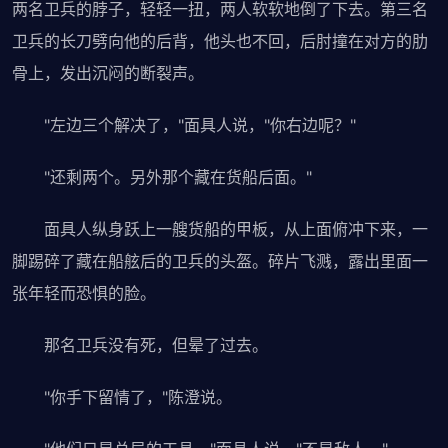
两名卫兵的脖子，轻轻一扭，两人软软地倒了下去。第三名
卫兵的长刀劈向他的后背，他头也不回，后肘撞在对方的肋
骨上，发出沉闷的断裂声。
"左边三个解决了，"面具人说，"你右边呢？"
"还剩两个。另外那个藏在货船后面。"
面具人纵身跃上一艘货船的甲板，从上面俯冲下来，一
脚踢碎了藏在船舷后的卫兵的头盔。碎片飞溅，露出里面一
张年轻而恐惧的脸。
那名卫兵没有死，但晕了过去。
"你手下留情了，"陈澄说。