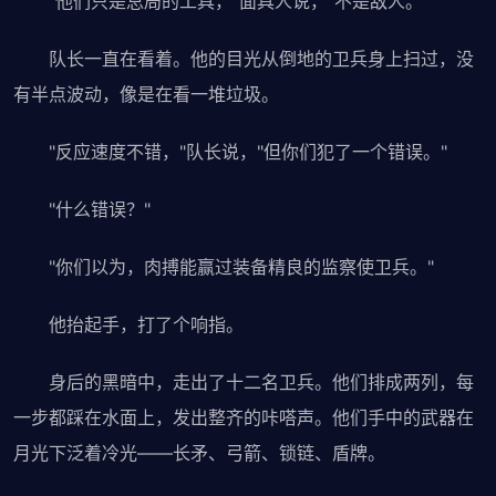
"他们只是总局的工具，"面具人说，"不是敌人。"
队长一直在看着。他的目光从倒地的卫兵身上扫过，没
有半点波动，像是在看一堆垃圾。
"反应速度不错，"队长说，"但你们犯了一个错误。"
"什么错误？"
"你们以为，肉搏能赢过装备精良的监察使卫兵。"
他抬起手，打了个响指。
身后的黑暗中，走出了十二名卫兵。他们排成两列，每
一步都踩在水面上，发出整齐的咔嗒声。他们手中的武器在
月光下泛着冷光——长矛、弓箭、锁链、盾牌。