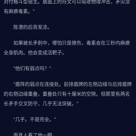
对付格斗型宿主。盾面上的符文可以吸收物理冲击，矛尖涂
有麻痹毒素。"
陈澄的后背发凉。
如果被长矛刺中，哪怕只是擦伤，毒素会在三秒内麻痹
全身肌肉。他会变成活靶子。
"他们有弱点吗？"
"盾阵的弱点在连接处。前排盾牌的左侧边缘与后排盾牌
的右侧边缘重叠，重叠处只有十厘米的空隙。但那里有两名
长矛手交叉防守，几乎无法突破。"
"几乎。不是完全。"
面具人看了他一眼。