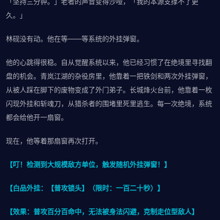
「坚持三分钟。」老者的声音变得沙哑，「我的本源支撑不了更
久。」
林砚没有动。他在等——等系统的外挂弹窗。
他的心跳得很稳。自从觉醒系统以来，他已经习惯了在绝境里寻找翻
盘的机会。青岚江湖的杂役房里，他靠着一把铁剑和两次外挂弹窗，
从被人踩在脚下的废物变成了外门弟子。长城烽火台前，他靠着一枚
闪现外挂和斩魂刀，从猎杀者的围堵里死里逃生。每一次绝境，系统
都会给他开一扇窗。
现在，他等着那扇窗再次打开。
【叮！检测到大规模敌方单位，触发随机外挂弹窗！】
【白品外挂：【普攻锁头】（限时：一百二十秒）】
【效果：普攻百分百命中，无法被身法闪避，克制走位型敌人】