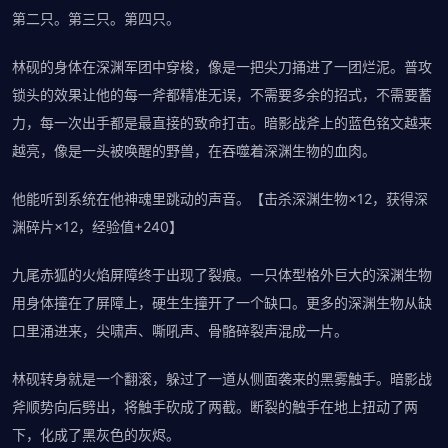
第二只。第三只。第四只。
林砚的身体在深渊军团中穿梭，像是一把尖刀捅进了一团烂泥。普攻
锁头的效果让他的每一斧都精准无误，不需要多余的招式，不需要蓄
力，每一次出手都是最直接的致命打击。暗影战斧上的蓝色铭文越来
越亮，像是一头被唤醒的野兽，在吞噬着深渊生物的血肉。
他能听到系统在他神魂里跳动的声音。【击杀深渊生物×12，获得深
渊碎片×12，经验值+240】
九尾赤狐的火焰屏障终于出现了裂痕。一只体型格外巨大的深渊生物
用身体撞在了屏障上，硬生生撞开了一个缺口。更多的深渊生物从缺
口里涌进来，尖啸声、嘶吼声、骨骼碎裂声混成一片。
林砚转身就是一个翻滚，躲过了一道从侧面袭来的黑雾触手。暗影战
斧顺势向后劈出，将触手砍成了两截。断裂的触手在地上扭动了两
下，化成了黑灰色的灰烬。