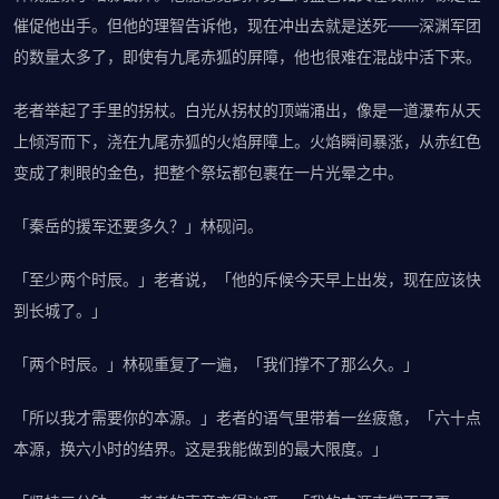
催促他出手。但他的理智告诉他，现在冲出去就是送死——深渊军团
的数量太多了，即使有九尾赤狐的屏障，他也很难在混战中活下来。
老者举起了手里的拐杖。白光从拐杖的顶端涌出，像是一道瀑布从天
上倾泻而下，浇在九尾赤狐的火焰屏障上。火焰瞬间暴涨，从赤红色
变成了刺眼的金色，把整个祭坛都包裹在一片光晕之中。
「秦岳的援军还要多久？」林砚问。
「至少两个时辰。」老者说，「他的斥候今天早上出发，现在应该快
到长城了。」
「两个时辰。」林砚重复了一遍，「我们撑不了那么久。」
「所以我才需要你的本源。」老者的语气里带着一丝疲惫，「六十点
本源，换六小时的结界。这是我能做到的最大限度。」