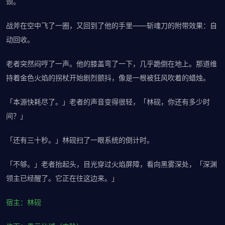
颈。
战斧在空中飞了一圈，又回到了他的手里——斩魂刀的附带效果：自
动回收。
老者突然闷哼了一声。他的膝盖弯了一下，几乎跪倒在地上。那道维
持着金色火焰的拐杖开始剧烈颤抖，像是一根被狂风吹着的蜡烛。
「本源快耗尽了。」老者的声音变得很轻，「林砚，你还有多少时
间？」
「还有三十秒。」林砚扫了一眼系统的倒计时。
「不够。」老者抬起头，目光穿过火焰屏障，看向黑雾深处，「深渊
领主已经醒了。它正在往这边来。」
宿主：林砚