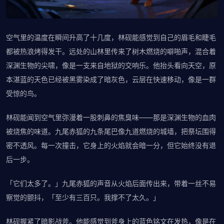
空气里的温度在瞬间升高了十几度，林砚能感觉到自己的眉毛和睫毛
都被热浪烤得发干。远处的山林里传来了树木燃烧的噼啪声，混合着
深渊生物的尖啸，像是一支来自地狱的交响乐。他抬头看向天空，原
本湛蓝的天色已经被黑雾染成了暗灰色，云层在快速移动，像是一群
受惊的鸟。
林砚能闻到空气里弥漫着一股刺鼻的焦臭味——那是深渊生物的血肉
被烧焦的味道。九尾赤狐的九条尾巴像九道燃烧的城墙，把祭坛围得
密不透风。每一次撞击，它身上的火焰就会暗一分，但它始终没有退
后一步。
「它们太多了。」九尾赤狐的声音从火焰后面传出来，带着一丝不易
察觉的颤抖，「至少有三百只。我撑不了太久。」
林砚握紧了暗影战斧。他能感觉到斧身上的蓝色铭文在发热，像是在