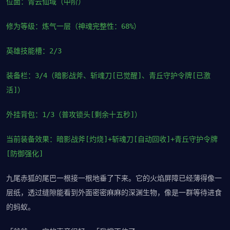
位面：青云仙域（中阶）
修为等级：炼气一层（神魂完整性：68%）
英雄技能槽：2/3
装备栏：3/4（暗影战斧、斩魂刀[已觉醒]、青丘守护令牌[已激
活]）
外挂背包：1/3（普攻锁头[剩余十五秒]）
当前装备效果：暗影战斧[灼烧]+斩魂刀[自动回收]+青丘守护令牌
[防御强化]
九尾赤狐的尾巴一根接一根地垂了下来。它的火焰屏障已经薄得像一
层纸，透过缝隙能看到外面密密麻麻的深渊生物，像是一群等待进食
的蚂蚁。