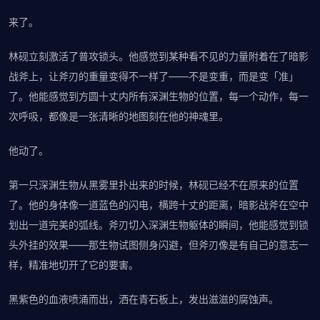
来了。
林砚立刻激活了普攻锁头。他感觉到某种看不见的力量附着在了暗影
战斧上，让斧刃的重量变得不一样了——不是变重，而是变「准」
了。他能感觉到方圆十丈内所有深渊生物的位置，每一个动作，每一
次呼吸，都像是一张清晰的地图刻在他的神魂里。
他动了。
第一只深渊生物从黑雾里扑出来的时候，林砚已经不在原来的位置
了。他的身体像一道蓝色的闪电，横跨十丈的距离，暗影战斧在空中
划出一道完美的弧线。斧刃切入深渊生物躯体的瞬间，他能感觉到锁
头外挂的效果——那生物试图侧身闪避，但斧刃像是有自己的意志一
样，精准地切开了它的要害。
黑紫色的血液喷涌而出，洒在青石板上，发出滋滋的腐蚀声。