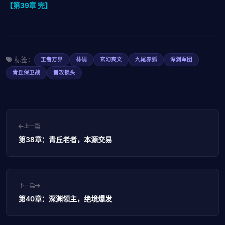
【第39章 完】
标签：
王者万界
林砚
玄幻爽文
九尾赤狐
深渊军团
青丘保卫战
普攻锁头
上一篇
第38章：青丘老者，本源交易
下一篇
第40章：深渊领主，绝境爆发