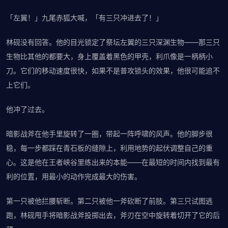
「左翼！」九尾赤狐大喊，「有三只冲进去了！」
林砚没有回答。他的目光锁定了祭坛左翼的三只深渊生物——那三只
生物比其他的都要大，身上覆盖着黑色的甲壳，利爪像是一柄柄小
刀。它们的移动速度很快，如果不是普攻锁头的效果，他很可能追不
上它们。
他冲了过去。
暗影战斧在他手里旋转了一圈，带起一阵呼啸的风声。他的脚步很
稳，每一步都踩在青石板的缝隙上，利用地势的起伏调整自己的重
心。这是他在王者峡谷里练出来的本能——在最短的时间内找到最有
利的位置，用最小的动作完成最大的伤害。
第一只被他拦腰斩断。第二只被他一斧砍断了前肢。第三只试图逃
跑，林砚甩手将暗影战斧投掷出去，斧刃在空中旋转着切开了它的后