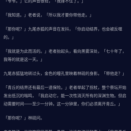
「爷爷。」它的声音很轻，「我撑不住了。」
「我知道。」老者说，「所以我才要你带他走。」
「那你呢？」九尾赤狐的声音在发抖，「你启动结界，也会被反噬
的。」
「我就是为此而活的。」老者抬起头，看向黑雾深处，「七十年了，
我等的就是这一天。」
九尾赤狐猛地转过头，金色的瞳孔里映着林砚的身影。「带他走？」
「青丘的结界还有最后一道保险。」老者举起了拐杖，整个祭坛开始
发出低沉的嗡鸣，「我启动它，能一次性消灭所有的深渊生物。但启
动需要时间——至少一分钟。这一分钟里，你们必须离开青丘。」
「那你呢？」林砚问。