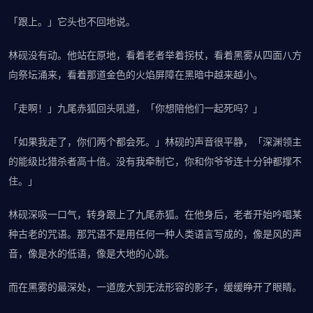
「跟上。」它头也不回地说。
林砚没有动。他站在原地，看着老者举着拐杖，看着黑雾从四面八方
向祭坛涌来，看着那道金色的火焰屏障在黑暗中越来越小。
「走啊！」九尾赤狐回头吼道，「你想陪他们一起死吗？」
「如果我走了，你们两个都会死。」林砚的声音很平静，「深渊领主
的能级比猎杀者高十倍。没有我牵制它，你和你爷爷连十分钟都撑不
住。」
林砚深吸一口气，转身跟上了九尾赤狐。在他身后，老者开始吟唱某
种古老的咒语。那咒语不是用任何一种人类语言写成的，像是风的声
音，像是水的低语，像是大地的心跳。
而在黑雾的最深处，一道庞大到无法形容的影子，缓缓睁开了眼睛。