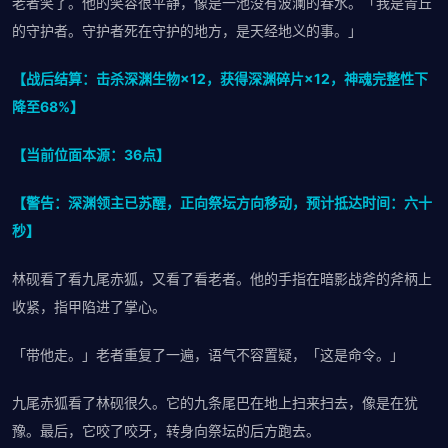
老者笑了。他的笑容很平静，像是一池没有波澜的春水。「我是青丘
的守护者。守护者死在守护的地方，是天经地义的事。」
【战后结算：击杀深渊生物×12，获得深渊碎片×12，神魂完整性下
降至68%】
【当前位面本源：36点】
【警告：深渊领主已苏醒，正向祭坛方向移动，预计抵达时间：六十
秒】
林砚看了看九尾赤狐，又看了看老者。他的手指在暗影战斧的斧柄上
收紧，指甲陷进了掌心。
「带他走。」老者重复了一遍，语气不容置疑，「这是命令。」
九尾赤狐看了林砚很久。它的九条尾巴在地上扫来扫去，像是在犹
豫。最后，它咬了咬牙，转身向祭坛的后方跑去。