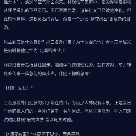
推开木门，清冽的空气扑面而来。林砚站在夹道中，指尖摩挲着那枚
从怀里摸出的下品灵石。灵石表面光滑，追踪符文已经被他净化，但
此刻他觉得，这枚灵石的背后，藏着一个远比"抢夺灵石"更复杂的漩
涡。
原主到底是什么身份？那三名外门弟子为什么要杀他？青木宗高层又
是何时将他定性为"北凛密探"的？
林砚沿着青石板路往回走，脑海中飞速梳理线索。就在这时，前方转
角处传来一阵急促的脚步声，伴随压抑的怒喝：
"林砚！站住！"
三名身着外门劲装的弟子堵在路口，为首那人林砚有印象，正是当日
与他同批入门的一名外门弟子，名叫赵虎，淬体三重修为，在入门测
试时因林砚"废物体质"当众嘲笑过他。
"赵师兄有事？"林砚停下脚步，面色平静。