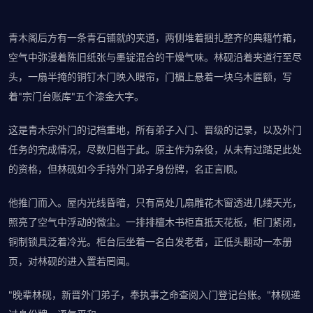
青木阁后方有一条青石铺就的夹道，两侧堆着捆扎整齐的典籍竹箱，
空气中弥漫着陈旧纸张与墨锭混合的干燥气味。林砚沿着夹道行至尽
头，一扇半掩的铜钉木门映入眼帘，门楣上悬着一块乌木匾额，写
着"宗门台账库"五个漆金大字。
这是青木宗外门的记档重地，所有弟子入门、晋级的记录，以及外门
任务的完成情况，尽数归档于此。原主作为杂役，从未有过踏足此处
的资格，但林砚如今手持外门弟子身份牌，名正言顺。
他推门而入。屋内光线昏暗，只有高处几扇雕花木窗透进几缕天光，
照亮了空气中浮动的微尘。一排排檀木书柜直抵天花板，柜门紧闭，
铜制锁具泛着冷光。柜台后坐着一名白发老者，正低头翻动一本册
页，对林砚的进入置若罔闻。
"晚辈林砚，新晋外门弟子，奉执事之命查阅入门登记台账。"林砚递