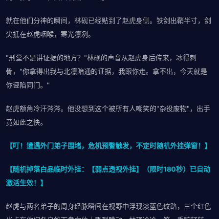
就在他们分神的瞬间，林砚已经贴到了赵虎身侧。铁剑出鞘半寸，剑
尖抵在赵虎咽喉，寒光凛冽。
"刑堂不是讲证据的地方？"林砚的声音从赵虎身后传来，冰得刺
骨，"你拿得出我与北凛暗通的证据，我跟你走。拿不出，今天就是
你诬陷同门。"
赵虎额角冷汗涔涔。他没想到这个被所有人嘲笑的"杂役废物"，出手
竟如此之快。
【叮！遭遇外门弟子围堵，危机预警触发，不定时随机外挂弹窗！】
【随机掉落白品临时外挂：【弱点透视外挂】（限时180秒）已自动
激活生效！】
赵虎与两名弟子的周身经脉瞬间在视野中浮现淡蓝色纹路，三个红色