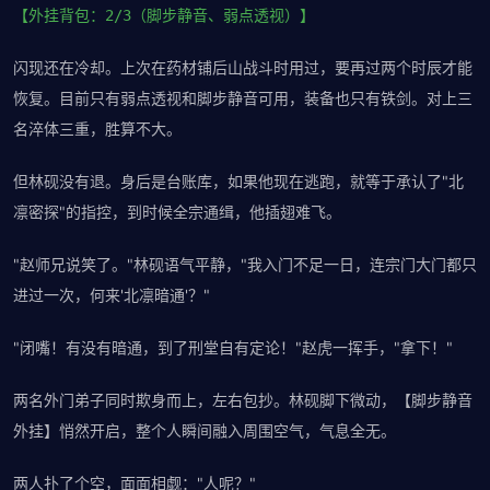
【外挂背包：2/3（脚步静音、弱点透视）】
闪现还在冷却。上次在药材铺后山战斗时用过，要再过两个时辰才能
恢复。目前只有弱点透视和脚步静音可用，装备也只有铁剑。对上三
名淬体三重，胜算不大。
但林砚没有退。身后是台账库，如果他现在逃跑，就等于承认了"北
凛密探"的指控，到时候全宗通缉，他插翅难飞。
"赵师兄说笑了。"林砚语气平静，"我入门不足一日，连宗门大门都只
进过一次，何来'北凛暗通'？"
"闭嘴！有没有暗通，到了刑堂自有定论！"赵虎一挥手，"拿下！"
两名外门弟子同时欺身而上，左右包抄。林砚脚下微动，【脚步静音
外挂】悄然开启，整个人瞬间融入周围空气，气息全无。
两人扑了个空，面面相觑："人呢？"