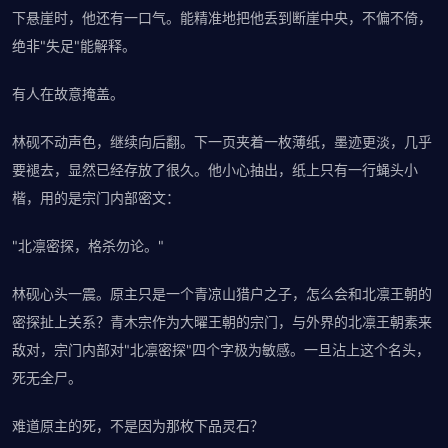
下悬崖时，他还有一口气。能精准地把他丢到断崖中央，不偏不倚，
绝非"失足"能解释。
有人在故意掩盖。
林砚不动声色，继续向后翻。下一页夹着一枚薄纸，墨迹更淡，几乎
要褪去，显然已经存放了很久。他小心抽出，纸上只有一行蝇头小
楷，用的是宗门内部密文：
"北凛密探，格杀勿论。"
林砚心头一震。原主只是一个青凉山猎户之子，怎么会和北凛王朝的
密探扯上关系？青木宗作为大曜王朝的宗门，与外界的北凛王朝素来
敌对，宗门内部对"北凛密探"四个字极为敏感。一旦沾上这个名头，
死无全尸。
难道原主的死，不是因为那枚下品灵石？