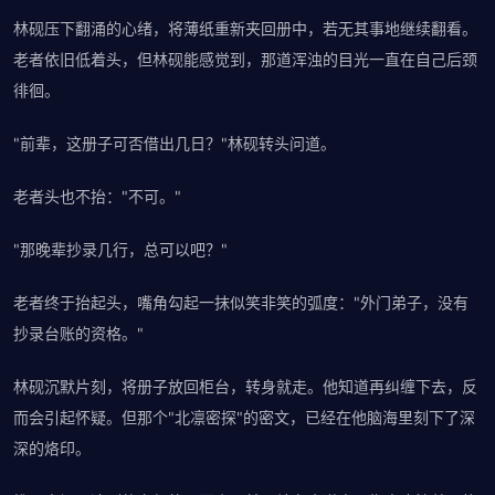
林砚压下翻涌的心绪，将薄纸重新夹回册中，若无其事地继续翻看。
老者依旧低着头，但林砚能感觉到，那道浑浊的目光一直在自己后颈
徘徊。
"前辈，这册子可否借出几日？"林砚转头问道。
老者头也不抬："不可。"
"那晚辈抄录几行，总可以吧？"
老者终于抬起头，嘴角勾起一抹似笑非笑的弧度："外门弟子，没有
抄录台账的资格。"
林砚沉默片刻，将册子放回柜台，转身就走。他知道再纠缠下去，反
而会引起怀疑。但那个"北凛密探"的密文，已经在他脑海里刻下了深
深的烙印。