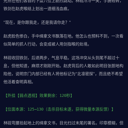
光点在他们各自的下盘穴位上剧烈跳动。林砚冷冷一笑，手腕轻转，
铁剑在赵虎喉结上划出一道细浅血痕。
"现在，是你跟我走，还是我请你走？"
赵虎脸色惨白，手中缉拿文书飘落在地。他怎么也预料不到，一次看
似简单的抓人行动，会变成被人用剑指喉的处境。
林砚收回铁剑，后退两步，气息平稳。这场冲突从头到尾不超过十
息，但他知道，麻烦才刚刚开始。赵虎背后的人敢如此明目张胆地构
陷他，说明宗门内部已经有人将他标记为"北凛密探"，而且绝不希望
他活着查明真相。
【外挂【弱点透视】效果剩余：120秒】
【位面本源：125→130（击杀目标未遂，获得微量本源反馈）】
林砚弯腰拾起地上的缉拿文书，目光扫过末尾的署名。印章模糊，但