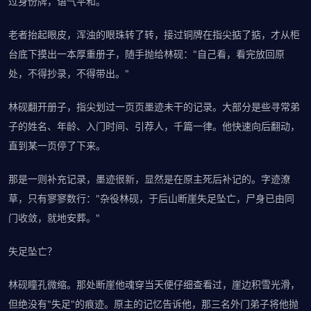
过身份牌，语气平和。
老者抬起眼皮，浑浊的眼珠转了转，接过铜牌在指尖掂了掂，才从柜
台底下摸出一本厚重册子，随手抛给林砚："自己看，看完放回原
处，不得抄录，不得带出。"
林砚翻开册子，指尖划过一页页墨迹未干的记录。大部分是些寻常弟
子的姓名、年龄、入门时间、引荐人，千篇一律。他快速向后翻动，
直到某一页停了下来。
那是一则补充记录，墨迹很新，显然是在原主死后补记的。字迹潦
草，只有寥寥数行："杂役林砚，于后山断崖失足坠亡，尸身已由同
门收敛，就地安葬。"
失足坠亡？
林砚瞳孔微缩。那处断崖他魂穿当天便仔细查看过，崖边积雪光滑，
但绝没有"失足"的痕迹。原主的记忆告诉他，那三名外门弟子将他抛