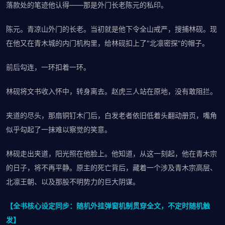
落款处的笔迹他认得——那是外门长老陈元的私印。
陈元。青凉山外门的长老。当初就是他下令全山戒严，搜捕林砚。现
在他又在青木城的内门机构里，给林砚扣上了"北凛密探"的帽子。
前后勾连，一环扣着一环。
林砚将文书收入怀中，转身离去。赵虎三人站在原地，没有敢阻拦。
夹道的尽头，那扇铜钉木门后，白发老者依旧低着头翻动册页，嘴角
似乎勾起了一抹难以察觉的笑意。
林砚走出夹道，阳光照在他脸上。他知道，从这一刻起，他在青木宗
的日子，将不再平静。原主的死亡背后，藏着一个涉及青木宗高层、
北凛王朝、以及那股不明势力的巨大阴谋。
【全书核心设定同步：随机外挂弹窗机制贯穿全文，不定时随机触
发】