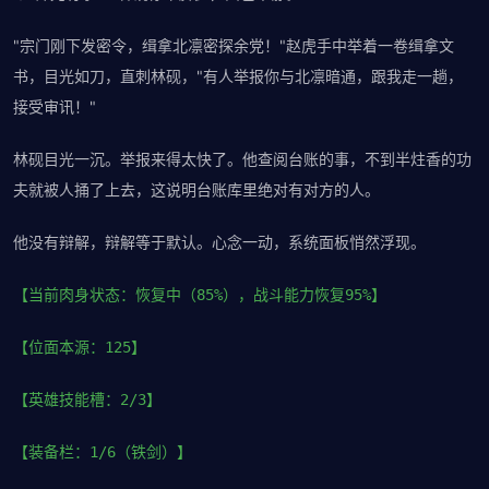
"宗门刚下发密令，缉拿北凛密探余党！"赵虎手中举着一卷缉拿文
书，目光如刀，直刺林砚，"有人举报你与北凛暗通，跟我走一趟，
接受审讯！"
林砚目光一沉。举报来得太快了。他查阅台账的事，不到半炷香的功
夫就被人捅了上去，这说明台账库里绝对有对方的人。
他没有辩解，辩解等于默认。心念一动，系统面板悄然浮现。
【当前肉身状态：恢复中（85%），战斗能力恢复95%】
【位面本源：125】
【英雄技能槽：2/3】
【装备栏：1/6（铁剑）】