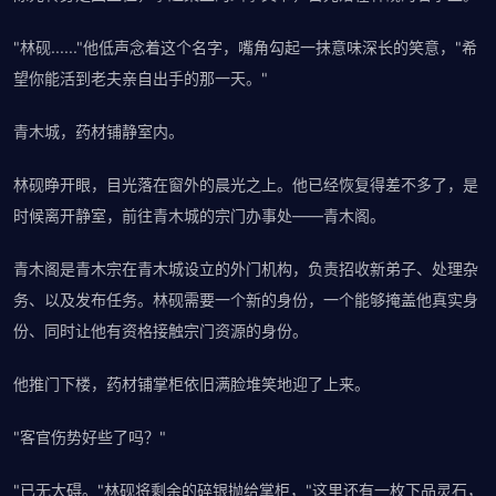
"林砚......"他低声念着这个名字，嘴角勾起一抹意味深长的笑意，"希
望你能活到老夫亲自出手的那一天。"
青木城，药材铺静室内。
林砚睁开眼，目光落在窗外的晨光之上。他已经恢复得差不多了，是
时候离开静室，前往青木城的宗门办事处——青木阁。
青木阁是青木宗在青木城设立的外门机构，负责招收新弟子、处理杂
务、以及发布任务。林砚需要一个新的身份，一个能够掩盖他真实身
份、同时让他有资格接触宗门资源的身份。
他推门下楼，药材铺掌柜依旧满脸堆笑地迎了上来。
"客官伤势好些了吗？"
"已无大碍。"林砚将剩余的碎银抛给掌柜，"这里还有一枚下品灵石，