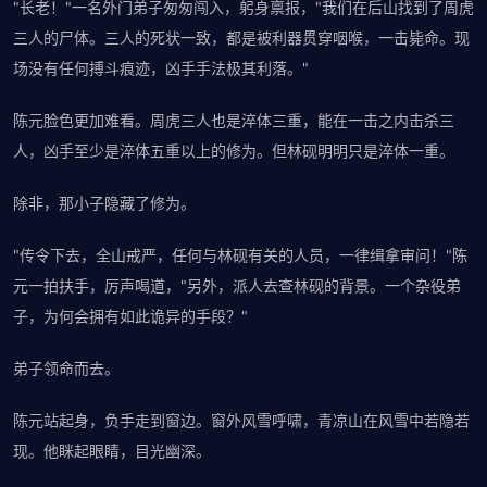
"长老！"一名外门弟子匆匆闯入，躬身禀报，"我们在后山找到了周虎
三人的尸体。三人的死状一致，都是被利器贯穿咽喉，一击毙命。现
场没有任何搏斗痕迹，凶手手法极其利落。"
陈元脸色更加难看。周虎三人也是淬体三重，能在一击之内击杀三
人，凶手至少是淬体五重以上的修为。但林砚明明只是淬体一重。
除非，那小子隐藏了修为。
"传令下去，全山戒严，任何与林砚有关的人员，一律缉拿审问！"陈
元一拍扶手，厉声喝道，"另外，派人去查林砚的背景。一个杂役弟
子，为何会拥有如此诡异的手段？"
弟子领命而去。
陈元站起身，负手走到窗边。窗外风雪呼啸，青凉山在风雪中若隐若
现。他眯起眼睛，目光幽深。