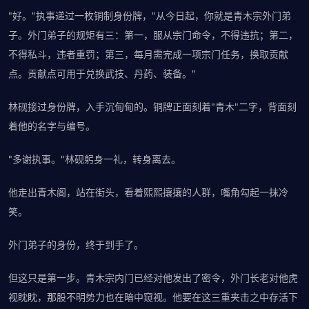
"好。"执事递过一枚铜制身份牌，"从今日起，你就是青木宗外门弟
子。外门弟子的规矩有三：第一，服从宗门命令，不得违抗；第二，
不得私斗，违者重罚；第三，每月需完成一项宗门任务，换取贡献
点。贡献点可用于兑换武技、丹药、装备。"
林砚接过身份牌，入手沉甸甸的。铜牌正面刻着"青木"二字，背面刻
着他的名字与编号。
"多谢执事。"林砚躬身一礼，转身离去。
他走出青木阁，站在街头，看着熙熙攘攘的人群，嘴角勾起一抹冷
笑。
外门弟子的身份，终于到手了。
但这只是第一步。青木宗内门已经对他发出了密令，外门长老对他虎
视眈眈，那股不明势力也在暗中窥视。他要在这三重夹击之中存活下