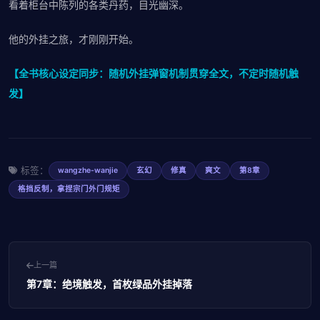
看着柜台中陈列的各类丹药，目光幽深。
他的外挂之旅，才刚刚开始。
【全书核心设定同步：随机外挂弹窗机制贯穿全文，不定时随机触
发】
标签：
wangzhe-wanjie
玄幻
修真
爽文
第8章
格挡反制，拿捏宗门外门规矩
上一篇
第7章：绝境触发，首枚绿品外挂掉落