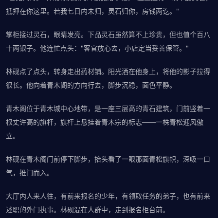
抵押在你这里。若我七日内未归，灵石归你，房钱两讫。"
掌柜接过灵石，眼睛发亮。下品灵石虽然算不上珍贵，但也值个百八
十两银子。他连忙点头："客官放心去，小店定当妥善保管。"
林砚点了点头，转身走出药材铺。阳光洒在他身上，将他的影子拉得
很长。他向着青木阁的方向行去，脚步沉稳，面色平静。
青木阁位于青木城中心地带，是一座三层高的青石建筑，门前竖着一
根丈许高的旗杆，旗杆上悬挂着青木宗的标志——一株青松迎风傲
立。
林砚在青木阁门前停下脚步，抬头看了一眼那面青松旗帜，深吸一口
气，推门而入。
大厅内人来人往，有前来报名的少年，有领取任务的弟子，也有前来
述职的外门执事。林砚混在人群中，走到报名柜台前。