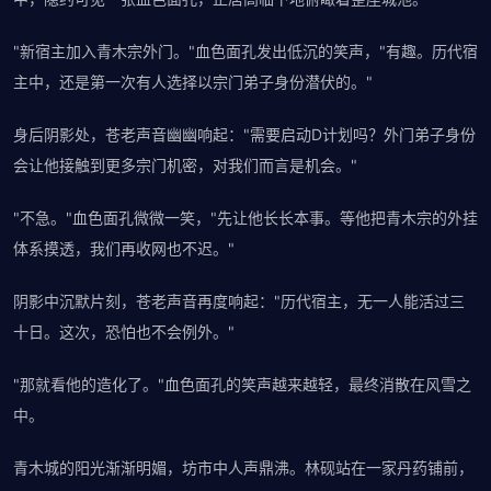
"新宿主加入青木宗外门。"血色面孔发出低沉的笑声，"有趣。历代宿
主中，还是第一次有人选择以宗门弟子身份潜伏的。"
身后阴影处，苍老声音幽幽响起："需要启动D计划吗？外门弟子身份
会让他接触到更多宗门机密，对我们而言是机会。"
"不急。"血色面孔微微一笑，"先让他长长本事。等他把青木宗的外挂
体系摸透，我们再收网也不迟。"
阴影中沉默片刻，苍老声音再度响起："历代宿主，无一人能活过三
十日。这次，恐怕也不会例外。"
"那就看他的造化了。"血色面孔的笑声越来越轻，最终消散在风雪之
中。
青木城的阳光渐渐明媚，坊市中人声鼎沸。林砚站在一家丹药铺前，