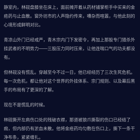
静室内，林砚盘膝坐在床上，面前摊开着从药材铺掌柜手中买来的金
疮药与止血散。窗外坊市的人声隐约传来，嘈杂而喧嚣，与他此刻的
心境形成鲜明对比。
青凉山外门已经戒严，青木宗内门下发密令，再加上那股专门猎杀外
挂武者的不明势力——三股压力同时压来，让他连喘口气的功夫都没
有。
但林砚没有慌乱。穿越至今不过一日，他已经经历了三次生死危机。
每一次危机，都让他对这个世界的外挂体系、宗门规则、以及幕后黑
手的布局有了更深的了解。
现在不是慌乱的时候。
林砚撕开左肩伤口处的残破衣襟，那道被狼爪撕裂的伤口已经结了
痂，但内部仍有淤血未散。他将金疮药均匀敷在伤口上，撕下一条干
净布条，紧紧缠扎。