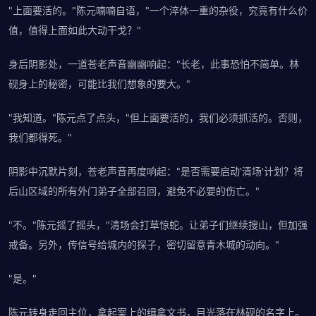
"上面要活的。"陈元喃喃自语，"一个淬体一重的杂役，究竟有什么价
值，值得上面如此大动干戈？"
身后阴影处，一道苍老声音幽幽响起："长老，此事恐怕不简单。林
砚身上的秘密，可能比我们想象的要大。"
"我知道。"陈元点了点头，"但上面要活的，我们必须抓活的。否则，
我们都得死。"
阴影中沉默片刻，苍老声音再度响起："是否需要启动'清场'计划？将
后山区域的所有外门弟子全部召回，避免不必要的伤亡。"
"不。"陈元摇了摇头，"清场会打草惊蛇。让弟子们继续搜山，但加强
戒备。另外，传信号给城内的探子，密切留意青木城的动向。"
"是。"
陈元转身走回主位，拿起案上的缉拿文书，目光落在林砚的名字上。