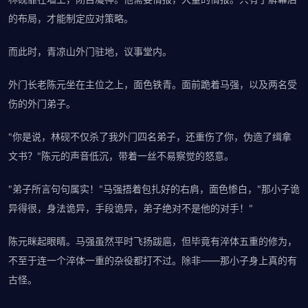
的布局，才能制定应对策略。
而此时，青凉山外门驻地，议事堂内。
外门长老陈元坐在主位之上，面色铁青。面前跪着马强，以及两名受
伤的外门弟子。
"你是说，林砚不仅杀了我外门四名弟子，还重伤了你，伪造了缉拿
文书？"陈元的声音低沉，带着一丝不易察觉的怒意。
"弟子所言句句属实！"马强捂着包扎好的右肩，面色惨白，"那小子诡
异得很，身法诡异，手段诡异，弟子绝对不是他的对手！"
陈元眯起眼睛。马强虽然平时飞扬跋扈，但毕竟有淬体五重的修为，
不至于连一个淬体一重的杂役都打不过。除非——那小子身上真的有
古怪。