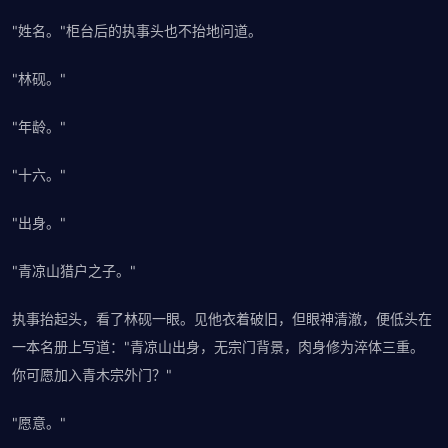
"姓名。"柜台后的执事头也不抬地问道。
"林砚。"
"年龄。"
"十六。"
"出身。"
"青凉山猎户之子。"
执事抬起头，看了林砚一眼。见他衣着破旧，但眼神清澈，便低头在
一本名册上写道："青凉山出身，无宗门背景，肉身修为淬体三重。
你可愿加入青木宗外门？"
"愿意。"