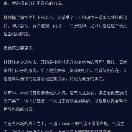
来，就必须充分利用系统的力量。
林砚摸了摸怀中的下品灵石，又感受了一下神魂中三道永久外挂的流
转。脚步静音、弱点透视、闪现——三张底牌，足以让他在这个低武
位面站稳脚跟。
但他还需要更多。
林砚转身走进坊市，开始寻找能够提升肉身修为的丹药与武技。青木
宗外门弟子的身份，给了他接触宗门资源的机会。而系统的存在，让
他能够以最快的速度消化这些资源，转化为自身的实力。
坊市中，林砚的身影渐渐融入人流。没有人注意到，这名看似普通的
外门弟子，体内却藏着一个来自王者峡谷的系统，以及足以改变整个
世界格局的力量。
而在青木城的高空之上，一道 invisible 的气流正缓缓盘旋。气流之
中，隐约可见一张血色面孔，正居高临下地俯瞰着整座城池。