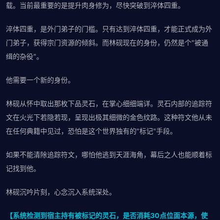
载。当前最重要的是提升肉身修为，尽快突破到淬体四重。
淬体四重，是外门弟子的门槛。只有达到淬体四重，才能正式成为外
门弟子，获得宗门资源的倾斜。而林砚现在的身份，仍然是个"被通
缉的杂役"。
他需要一个新的身份。
林砚从怀中取出那枚下品灵石，在掌心细细端详。灵石内部的追踪符
文在火光下若隐若现，呈现出极其细微的金色纹路。这种符文他从未
在任何典籍中见过，恐怕是这个世界独有的"标记"手段。
如果不能清除追踪符文，哪怕他逃到天涯海角，幕后之人也能顺着标
记找到他。
林砚沉吟片刻，心念沉入系统深处。
【系统检测到宿主持有被标记的灵石，是否消耗30点位面本源，使