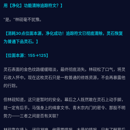
用【净化】功能清除追踪符文？】
"是。"林砚毫不犹豫。
【消耗30点位面本源，净化成功！追踪符文已彻底清除，灵石恢复
为普通下品灵石。】
【位面本源：155→125】
灵石表面的金色纹路缓缓暗淡，最终彻底消失。林砚松了口气，将灵
石收入怀中。现在这枚灵石只是一枚普通的修炼资源，不会再暴露他
的行踪。
但林砚知道，这只是暂时的安全。幕后之人既然敢在灵石上动手脚，
就一定有后手。马强身上的缉拿文书、青木宗内门的密令、那股不明
势力——三者之间是否有关联？
林砚靠在墙上，闭目凝神。他需要情报，大量的情报。只有了解幕后