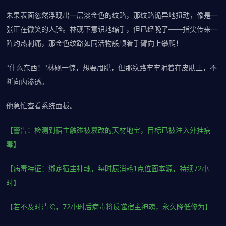
朱果表面忽然浮现出一层淡金色的纹路，那纹路诡异地扭动，像是一
张正在微笑的人脸。林砚下意识地缩手，但已经晚了——指尖传来一
阵灼热刺痛，那金色纹路如同活物般顺着手臂向上攀爬！
"什么东西！"林砚一惊，想要甩脱，但那纹路牢牢附着在皮肤上，不
断向内渗透。
他急忙查看系统面板。
【警告：检测到宿主触碰被篡改的天材地宝，目标已被注入外挂病
毒】
【病毒特征：绑定宿主神魂，每时辰消耗1点位面本源，持续72小
时】
【若不及时清除，72小时后病毒将反噬宿主神魂，永久降低修为】