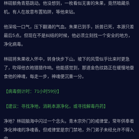
林砚额角青筋跳动。他没想到，一枚看似无害的朱果，竟然暗藏杀
机。有人在故意布置陷阱，等他来钻。
他深吸一口气，压下翻涌的气血。朱果已到手，妖兽已死，本源只差
最后5点。但现在不是纠结的时候，他必须立刻找一个安全的地方，
净化病毒。
林砚将朱果收入怀中，转身快步下山。坡下的风雪似乎比来时更急
了，吹得他衣袍猎猎作响。他能感觉到，那道金色纹路正在缓慢地蚕
食他的神魂，每走一步，神魂便沉重一分。
【病毒倒计时：71小时59分】
【建议：寻找净地，消耗本源净化，或寻找解毒丹药】
净地？林砚脑海中闪过一个念头。青木宗外门的戒律堂，常年供奉着
净化神魂的净魂香。但戒律堂是宗门禁地，外门弟子未经允许不得入
内。