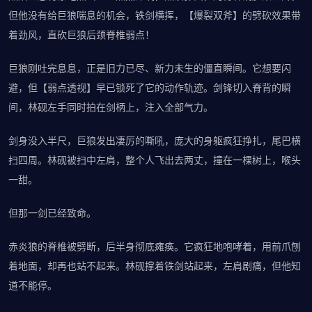
但他没有给巨狼喘息的机会，铁剑横挥，【爆裂双斧】的劈砍效果带
着劲风，直砍巨狼后颈脊椎弱点！
巨狼刚吐完息息，正是旧力已尽、新力未生的僵直瞬间。它想要闪
避，但【弱点透视】早已锁死了它的动作轨迹。剑锋切入脊背的瞬
间，林砚左手同时拍在剑柄上，注入全部气力。
剑身没入半尺，巨狼发出凄厉的嘶吼，庞大的身躯疯狂挣扎，尾巴横
扫四周。林砚被扫中左肩，整个人飞出去两丈，撞在一棵树上，喉头
一甜。
但那一剑已经致命。
赤炎狼的脊椎被劈断，后半身彻底瘫痪。它疯狂地咆哮着，用前爪刨
着地面，却再也站不起来。林砚撑着铁剑站起来，左肩剧痛，但他知
道不能停。