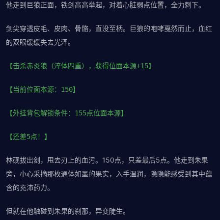
他走到巨狼正面，铁剑高高举起，对着心脏弱点位置，全力刺下。
剑尖穿透皮毛、皮肉、骨骼，直没至柄。巨狼的咆哮戛然而止，血红
的双眼缓缓失去光泽。
【击杀赤炎狼（淬体四重），获得位面本源+15】
【当前位面本源：150】
【外挂背包解锁条件：155点位面本源】
【还差5点！】
林砚拔出剑，甩去刃上的血污。150点，只差最后5点。他走到朱果
旁，小心采摘那枚通体如墨的果实，入手温润，隐隐能感受到其中蕴
含的充沛药力。
但就在他触碰到朱果的刹那，异变陡生。