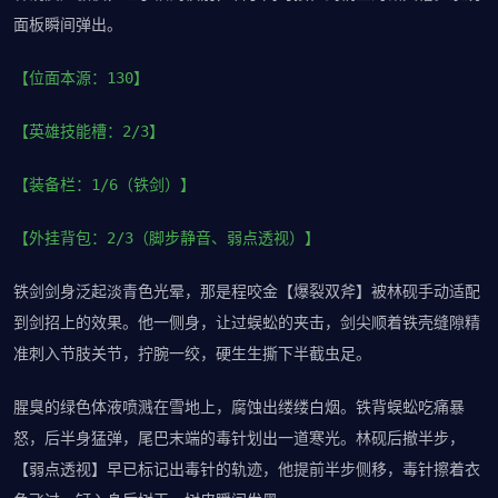
面板瞬间弹出。
【位面本源：130】
【英雄技能槽：2/3】
【装备栏：1/6（铁剑）】
【外挂背包：2/3（脚步静音、弱点透视）】
铁剑剑身泛起淡青色光晕，那是程咬金【爆裂双斧】被林砚手动适配
到剑招上的效果。他一侧身，让过蜈蚣的夹击，剑尖顺着铁壳缝隙精
准刺入节肢关节，拧腕一绞，硬生生撕下半截虫足。
腥臭的绿色体液喷溅在雪地上，腐蚀出缕缕白烟。铁背蜈蚣吃痛暴
怒，后半身猛弹，尾巴末端的毒针划出一道寒光。林砚后撤半步，
【弱点透视】早已标记出毒针的轨迹，他提前半步侧移，毒针擦着衣