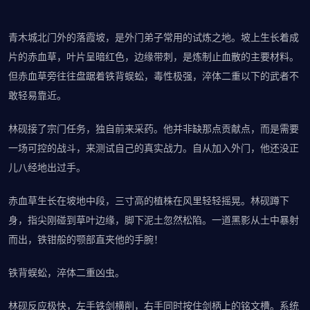
青木城北门外的落霞坡，是外门弟子常用的试炼之地。坡上生长着成
片的赤血草，叶片呈暗红色，边缘带刺，是炼制止血散的主要材料。
但赤血草旁往往盘踞着铁背蜈蚣，毒性极强，淬体二重以下的武者不
敢轻易靠近。
林砚接了宗门任务，独自前来采药。他并非缺那点贡献点，而是需要
一场可控的战斗，来测试自己的真实战力。自从加入外门，他还没正
儿八经地出过手。
赤血草生长在坡地中段，三寸高的植株在风里轻轻摇晃。林砚蹲下
身，指尖刚碰到草叶边缘，脚下泥土忽然松陷。一道黑影从土中暴射
而出，铁钳般的颚部直夹他的手腕！
铁背蜈蚣，淬体二重凶虫。
林砚反应极快，左手铁剑横削，右手同时按住剑柄上的铭文槽。系统