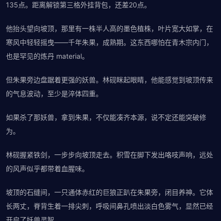
135点。距离解锁第三格外挂背包，还差20点。
他抬头望向坡顶，那里有一株半人高的墨色植株，叶片宽大如掌，在
寒风中轻轻摇曳——千年朱果，成熟期。这东西哪怕在青木宗内门，
也是罕见的炼丹 material。
但朱果旁边盘踞着更强的妖兽。林砚眯起眼睛，他能感觉到坡顶传来
的气息波动，至少是淬体四重。
如果杀了那妖兽，拿到朱果，不仅能凑齐本源，说不定还能突破修
为。
林砚握紧铁剑，一步步向坡顶走去。积雪在脚下发出咯吱声响，远处
的风声似乎都带着血腥味。
坡顶的石缝间，一只通体赤红的巨狼正趴在朱果旁，闭目养神。它体
长两丈，脊背生着一排尖刺，呼吸间鼻孔喷出淡白色雾气，显然已经
开启了妖兽灵智。