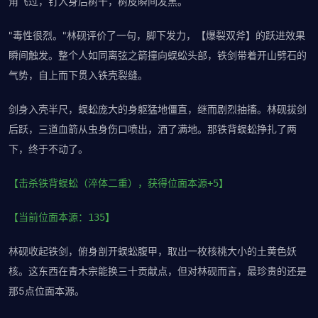
角飞过，钉入身后树干，树皮瞬间发黑。
"毒性很烈。"林砚评价了一句，脚下发力，【爆裂双斧】的跃进效果
瞬间触发。整个人如同离弦之箭撞向蜈蚣头部，铁剑带着开山劈石的
气势，自上而下贯入铁壳裂缝。
剑身入壳半尺，蜈蚣庞大的身躯猛地僵直，继而剧烈抽搐。林砚拔剑
后跃，三道血箭从虫身伤口喷出，洒了满地。那铁背蜈蚣挣扎了两
下，终于不动了。
【击杀铁背蜈蚣（淬体二重），获得位面本源+5】
【当前位面本源：135】
林砚收起铁剑，俯身剖开蜈蚣腹甲，取出一枚核桃大小的土黄色妖
核。这东西在青木宗能换三十贡献点，但对林砚而言，最珍贵的还是
那5点位面本源。