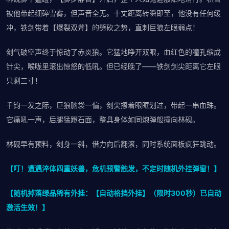
被他带起细碎雪雾，但声音全无。十丈距离转瞬即至，他没有任何缓
冲，铁剑带着【爆裂双斧】的劈砍之势，直刺巨狼左眼弱点！
剑气破空声终于惊动了赤炎狼。它猛地睁开双眼，血红色的瞳孔缩成
针尖，喉咙里滚出惊怒的低吼。但已经晚了——铁剑剑尖距离它左眼
只剩三寸！
千钧一发之际，巨狼脑袋一偏，剑尖擦着眼眶划过，带起一串血珠。
它痛吼一声，后腿猛蹬石面，整具身体如同炮弹般撞向林砚。
林砚早有预料，剑身一斜，借力向后翻滚，同时系统面板疯狂跳动。
【叮！遭遇淬体四重妖兽，危机预警触发，不定时随机外挂弹窗！】
【随机掉落绿品稀有外挂：【自动格挡外挂】（限时300秒）已自动
激活生效！】