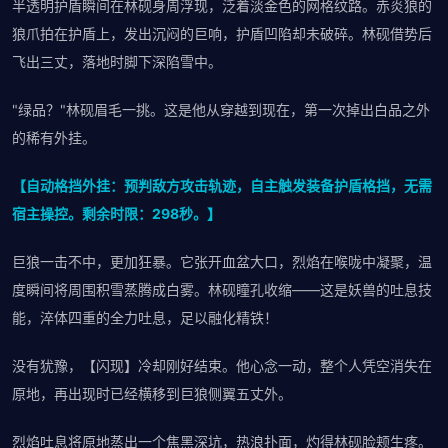
半透明护盾瞬间在林砚身周浮现，泛着淡金色的网格纹路。赤炎狼的
狼爪拍在护盾上，发出沉闷的巨响，护盾凹陷却未破碎。林砚借势后
飞出三丈，落地时脚下深陷雪中。
"绿品？"林砚眉毛一挑。这是他从穿越到现在，第一次掉出白品之外
的稀有外挂。
【自动格挡外挂：预判敌方攻击轨迹，自主触发装备护盾格挡，无需
宿主操控。剩余时限：298秒。】
巨狼一击不中，更加狂暴。它张开血盆大口，烈焰在喉咙中凝聚，温
度瞬间将周围积雪蒸腾成白雾。林砚瞳孔收缩——这是妖兽的吐息技
能，淬体四重的全力吐息，足以融化精铁！
没有犹豫，【闪现】冷却刚好结束。他心念一动，整个人凭空消失在
原地，再出现时已经横移到巨狼侧翼五丈外。
烈焰吐息将原地蒸出一个焦黑深坑，热浪扑面，灼得林砚脸颊生疼。