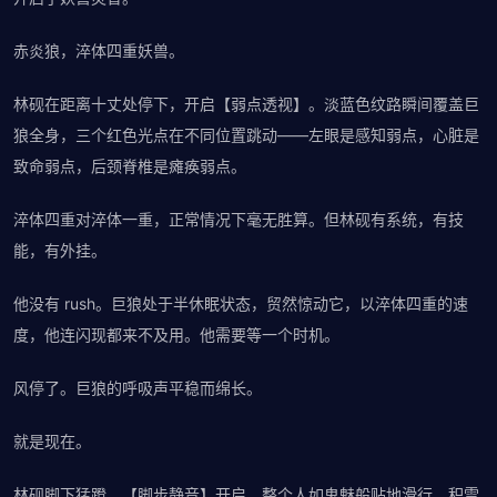
赤炎狼，淬体四重妖兽。
林砚在距离十丈处停下，开启【弱点透视】。淡蓝色纹路瞬间覆盖巨
狼全身，三个红色光点在不同位置跳动——左眼是感知弱点，心脏是
致命弱点，后颈脊椎是瘫痪弱点。
淬体四重对淬体一重，正常情况下毫无胜算。但林砚有系统，有技
能，有外挂。
他没有 rush。巨狼处于半休眠状态，贸然惊动它，以淬体四重的速
度，他连闪现都来不及用。他需要等一个时机。
风停了。巨狼的呼吸声平稳而绵长。
就是现在。
林砚脚下猛蹬，【脚步静音】开启，整个人如鬼魅般贴地滑行。积雪