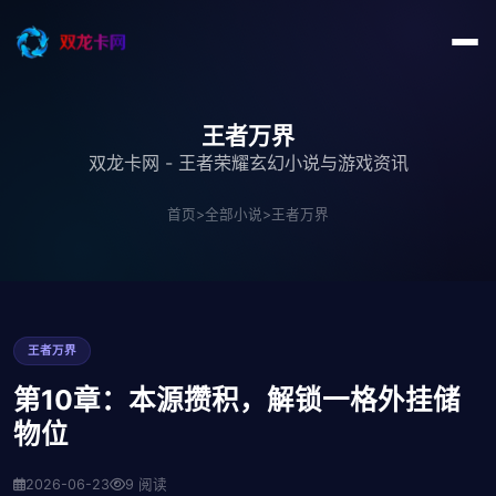
王者万界
双龙卡网 - 王者荣耀玄幻小说与游戏资讯
首页
>
全部小说
>
王者万界
王者万界
第10章：本源攒积，解锁一格外挂储
物位
2026-06-23
9 阅读