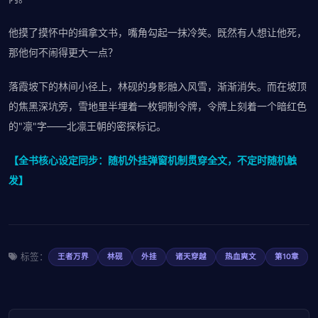
他摸了摸怀中的缉拿文书，嘴角勾起一抹冷笑。既然有人想让他死，
那他何不闹得更大一点？
落霞坡下的林间小径上，林砚的身影融入风雪，渐渐消失。而在坡顶
的焦黑深坑旁，雪地里半埋着一枚铜制令牌，令牌上刻着一个暗红色
的"凛"字——北凛王朝的密探标记。
【全书核心设定同步：随机外挂弹窗机制贯穿全文，不定时随机触
发】
标签：
王者万界
林砚
外挂
诸天穿越
热血爽文
第10章