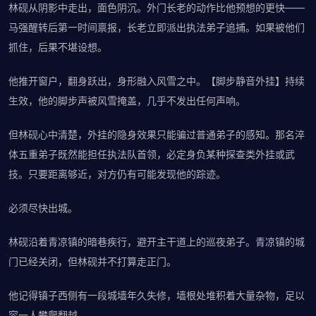
林砚从阴影中走出，面色阴沉。外门长老的动作比他预想的更快——
马强醒转后第一时间禀报，长老立即派出执法弟子追捕。如果被他们
抓住，后果不堪设想。
他推开窗户，翻身跃出，身形融入风雪之中。【脚步静音外挂】持续
生效，他的脚步声被风雪掩盖，几乎不发出任何声响。
但林砚心中清楚，外挂的隐身效果只能骗过普通弟子的感知。那名淬
体五重弟子既然能担任执法队首领，必定身负某种探查类外挂或武
技。只要距离够近，对方仍有可能发现他的踪迹。
必须尽快出城。
林砚沿着青凉镇的暗巷疾行，避开主干道上的巡夜弟子。青凉镇的城
门已经关闭，但林砚并不打算走正门。
他记得镇子西侧有一段城墙年久失修，墙根处堆积着大量杂物，足以
容一人攀爬翻越。