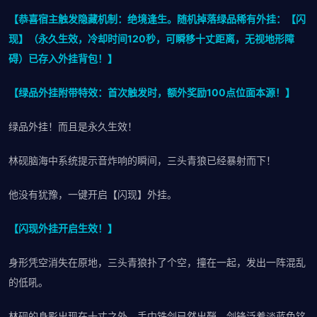
【恭喜宿主触发隐藏机制：绝境逢生。随机掉落绿品稀有外挂：【闪
现】（永久生效，冷却时间120秒，可瞬移十丈距离，无视地形障
碍）已存入外挂背包！】
【绿品外挂附带特效：首次触发时，额外奖励100点位面本源！】
绿品外挂！而且是永久生效！
林砚脑海中系统提示音炸响的瞬间，三头青狼已经暴射而下！
他没有犹豫，一键开启【闪现】外挂。
【闪现外挂开启生效！】
身形凭空消失在原地，三头青狼扑了个空，撞在一起，发出一阵混乱
的低吼。
林砚的身影出现在十丈之外，手中铁剑已然出鞘，剑锋泛着淡蓝色铭