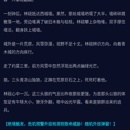
一刻钟后，林砚抵达西城墙。果然，那处城墙坍塌了大半，墙砖碎屑
散落一地，旁边堆满了破旧木箱与枯枝。林砚攀上杂物堆，双手撑住
墙沿，翻身跃上城墙。
城外是一片荒原，风雪弥漫，视野不足十丈。林砚辨识方向，向着青
木城的方向疾行。
走了约莫三里，前方风雪中忽然浮现出两点幽绿光芒。
狼。三头青凉山独狼，正蹲在荒原巨石之上，死死盯着他。
林砚心中一沉。这三头狼的气息比昨夜那些更强，为首那头公狼的体
型足有牛犊大小，獠牙外翻，眼中凶光毕露。看来是狼群派来的追
兵。
【绝境触发，危机预警外挂检测到致命威胁！随机外挂弹窗！】