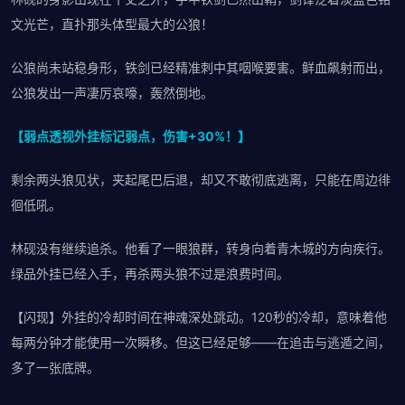
文光芒，直扑那头体型最大的公狼！
公狼尚未站稳身形，铁剑已经精准刺中其咽喉要害。鲜血飙射而出，
公狼发出一声凄厉哀嚎，轰然倒地。
【弱点透视外挂标记弱点，伤害+30%！】
剩余两头狼见状，夹起尾巴后退，却又不敢彻底逃离，只能在周边徘
徊低吼。
林砚没有继续追杀。他看了一眼狼群，转身向着青木城的方向疾行。
绿品外挂已经入手，再杀两头狼不过是浪费时间。
【闪现】外挂的冷却时间在神魂深处跳动。120秒的冷却，意味着他
每两分钟才能使用一次瞬移。但这已经足够——在追击与逃遁之间，
多了一张底牌。