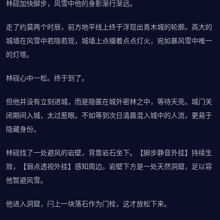
林砚加快脚步，风雪中他的身影渐行渐远。
走了约莫两个时辰，前方地平线上终于浮现出青木城的轮廓。高大的
城墙在风雪中若隐若现，城墙上点缀着点点灯火，宛如暴风雪中唯一
的灯塔。
林砚心中一松。终于到了。
但他并没有立刻进城，而是隐匿在城外密林之中，等待天亮。城门关
闭期间入城，太过惹眼。不如等到次日清晨混入城中的人流，更易于
隐藏身份。
林砚找了一处避风的岩壁，背靠岩石坐下。【脚步静音外挂】持续生
效，【弱点透视外挂】感知周边。岩壁下方是一处天然洞窟，足以容
他暂避风雪。
他进入洞窟，闩上一块落石作为门栓，这才放松下来。