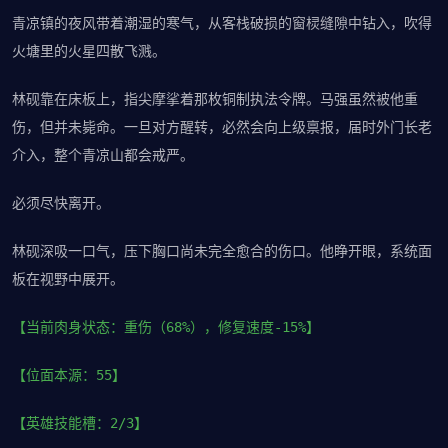
青凉镇的夜风带着潮湿的寒气，从客栈破损的窗棂缝隙中钻入，吹得
火塘里的火星四散飞溅。
林砚靠在床板上，指尖摩挲着那枚铜制执法令牌。马强虽然被他重
伤，但并未毙命。一旦对方醒转，必然会向上级禀报，届时外门长老
介入，整个青凉山都会戒严。
必须尽快离开。
林砚深吸一口气，压下胸口尚未完全愈合的伤口。他睁开眼，系统面
板在视野中展开。
【当前肉身状态：重伤（68%），修复速度-15%】
【位面本源：55】
【英雄技能槽：2/3】