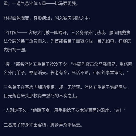
重，一道气息淬体五重——比马强更强。
林砚面色骤变，身形疾退，闪入客房阴影之中。
"砰砰砰——"客房大门被一脚踹开，三名身穿外门劲装、腰间佩戴执
法令牌的弟子鱼贯而入，为首那名弟子面容冷峻，目光如电，在客房
内扫视一圈。
"搜。"那名淬体五重弟子冷冷下令，"林砚昨夜击杀马强师兄，重伤两
名外门弟子，罪恶滔天。长老有令，死活不论，带回外事堂审问。"
三名弟子在客房内翻箱倒柜，却一无所获。淬体五重弟子皱起眉头，
目光落在床头那枚尚未燃尽的木炭之上。
"人刚走不久。"他蹲下身，用手指捻了捻木炭表面的温度，"追！"
三名弟子转身冲出客栈，脚步声渐渐远去。