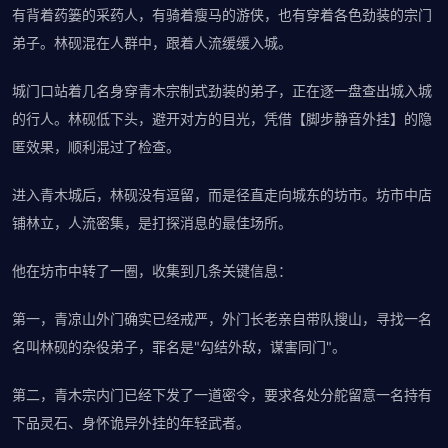
有背着药篓的采药人，有骑着瘦马的游侠，也有穿着各色劲装的宗门
弟子。林砚混在人群中，跟着人流缓缓入城。
城门口站着几名身穿青木宗制式劲装的弟子，正在逐一盘查出城入城
的行人。林砚低下头，避开对方的目光，凭借【脚步静音外挂】的隐
匿效果，顺利混过了检查。
进入青木城后，林砚没有逗留，而是径直走向城东的坊市。坊市中店
铺林立，人流密集，是打探消息的最佳场所。
他在坊市中转了一圈，收集到几条关键信息：
第一，青凉山外门确实已经戒严，外门长老亲自带队搜山，寻找一名
名叫林砚的杂役弟子，罪名是"勾结外敌，谋害同门"。
第二，青木宗内门已经下发了一道密令，要求各处分舵留意一名持有
下品灵石、身怀诡异外挂的年轻武者。