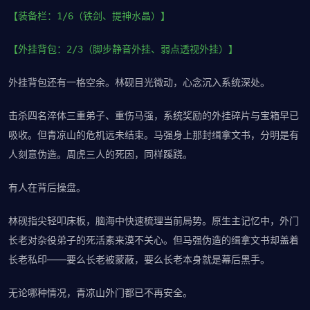
【装备栏：1/6（铁剑、提神水晶）】
【外挂背包：2/3（脚步静音外挂、弱点透视外挂）】
外挂背包还有一格空余。林砚目光微动，心念沉入系统深处。
击杀四名淬体三重弟子、重伤马强，系统奖励的外挂碎片与宝箱早已
吸收。但青凉山的危机远未结束。马强身上那封缉拿文书，分明是有
人刻意伪造。周虎三人的死因，同样蹊跷。
有人在背后操盘。
林砚指尖轻叩床板，脑海中快速梳理当前局势。原生主记忆中，外门
长老对杂役弟子的死活素来漠不关心。但马强伪造的缉拿文书却盖着
长老私印——要么长老被蒙蔽，要么长老本身就是幕后黑手。
无论哪种情况，青凉山外门都已不再安全。