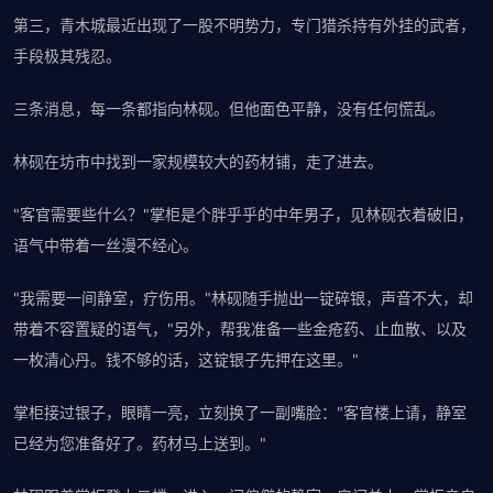
第三，青木城最近出现了一股不明势力，专门猎杀持有外挂的武者，
手段极其残忍。
三条消息，每一条都指向林砚。但他面色平静，没有任何慌乱。
林砚在坊市中找到一家规模较大的药材铺，走了进去。
"客官需要些什么？"掌柜是个胖乎乎的中年男子，见林砚衣着破旧，
语气中带着一丝漫不经心。
"我需要一间静室，疗伤用。"林砚随手抛出一锭碎银，声音不大，却
带着不容置疑的语气，"另外，帮我准备一些金疮药、止血散、以及
一枚清心丹。钱不够的话，这锭银子先押在这里。"
掌柜接过银子，眼睛一亮，立刻换了一副嘴脸："客官楼上请，静室
已经为您准备好了。药材马上送到。"