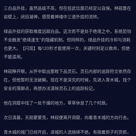
三白品外挂，虽然品级不高，但在低武位面已经足以自保。林砚靠在
岩壁上，闭目凝神，感受着神魂中三道外挂的流转。
绿品外挂的获取难度远超白品。这次若不是处于绝境之中，系统恐怕
不会触发"绝境逢生"的隐藏机制。但同样的，绿品外挂的冷却与消耗
也更大。【闪现】每120秒才能使用一次，关键时刻足以救命，但绝
不能滥用。
林砚睁开眼，从怀中取出那枚下品灵石。灵石内部的追踪符文依然存
在，但他暂时无法破解。现在不是深究的时候，先进入青木城，找个
安全的落脚点，再想办法清除灵石上的追踪标记。
他在洞窟中找了一处干燥的地方，草草休息了几个时辰。
次日清晨，天刚蒙蒙亮，林砚便离开洞窟，向着青木城的方向行去。
青木城的城门已经开启，进城的人流络绎不绝。有挑着担子的货郎，