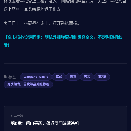
林砚跟着掌柜登上二楼，进入一间偏僻的静室。房门关上，掌柜亲自
送上药材，点头哈腰地退了出去。
房门闩上，林砚靠在床上，打开系统面板。
【全书核心设定同步：随机外挂弹窗机制贯穿全文，不定时随机触
发】
标签：
wangzhe-wanjie
玄幻
修真
爽文
第7章
绝境触发，首枚绿品外挂掉落
上一篇
第6章：后山采药，偶遇同门暗藏杀机