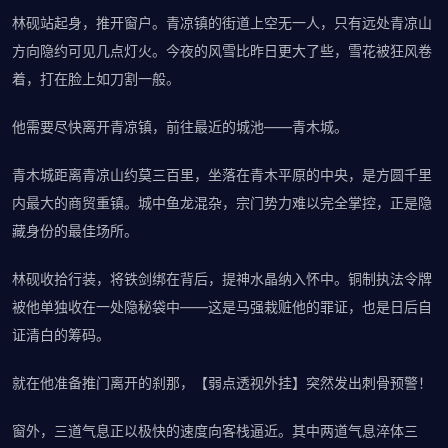
林砚站起身，推开窗户。青凉镇的街道上空无一人，只有远处青凉山
方向隐约可见几点灯火。今夜的风雪比昨日更大了些，雪花被狂风卷
着，打在脸上如刀割一般。
他需要尽快离开青凉镇，前往最近的城池——青木城。
青木城距离青凉山约莫三百里，坐落在青木平原的中央，是方圆千里
内最大的商贸重镇。城中鱼龙混杂，宗门势力难以完全掌控，正是隐
藏身份的最佳场所。
林砚收拾行装，将铁剑绑在背后，提神水晶纳入怀中。铜制执法令牌
被他单独收在一处隐秘袋中——这是马强栽赃他的罪证，也是日后自
证清白的筹码。
就在他准备推门离开的刹那，【弱点透视外挂】突然发出刺骨预警！
窗外，三道气息正以极快的速度向客栈逼近。其中两道气息淬体三