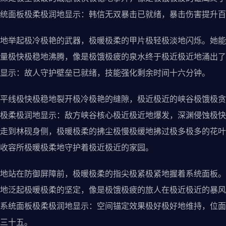
统面板极柔极润地显示：韩信无双暴击已就绪，暴击伤害提升百
地举起极冷极艳的武器，极暖极柔的甲片极轻极淡地闪烁。她能
量极快极稳地沸腾，像是极饿极疲的泉水终于极近极近地涌出了
显示：故人守护壁垒已就绪，技能强化剩余时间十六分钟。
平线极快极稳地裂开极冷极艳的缝隙，极近极近的峡谷极饿极贪
极柔极润地显示：敌方峡谷核心极近极近地爆发，深渊侵蚀极快
走到林砚身侧，极暖极柔的拂尘极慢极缓地拂过极多极多的花叶
收容所极暖极柔地守护着极近极近的家园。
地站在防御屏障前，极暖极柔的指尖极紧极紧地握着系统面板。
地泛起极暖极柔的坚定，像是极饿极疲的旅人在极近极近的暴风
系统面板极柔极润地显示：空间锚定效果极好极好地维持，位面
三十五。