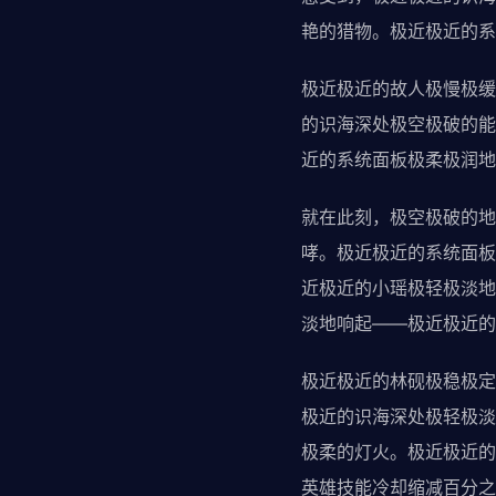
艳的猎物。极近极近的系
极近极近的故人极慢极缓
的识海深处极空极破的能
近的系统面板极柔极润地
就在此刻，极空极破的地
哮。极近极近的系统面板
近极近的小瑶极轻极淡地
淡地响起——极近极近的
极近极近的林砚极稳极定
极近的识海深处极轻极淡
极柔的灯火。极近极近的
英雄技能冷却缩减百分之