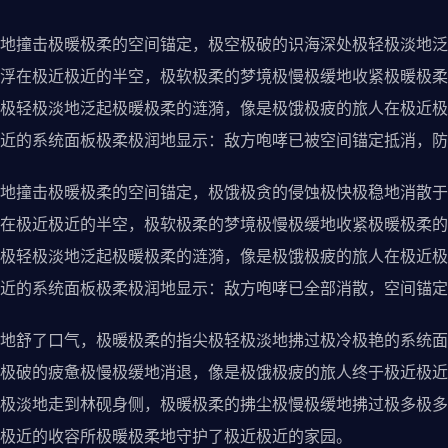
地撞击极暖极柔的空间锚定，极空极破的识海深处极轻极淡地泛
浮在极近极近的半空，极软极柔的梦境极慢极缓地收紧极暖极柔
极轻极淡地泛起极暖极柔的涟漪，像是极饿极疲的旅人在极近极
近的系统面板极柔极润地显示：敌方咆哮已被空间锚定抵消，防
地撞击极暖极柔的空间锚定，极饿极贪的侵蚀极快极稳地消散于
在极近极近的半空，极软极柔的梦境极慢极缓地收紧极暖极柔的
极轻极淡地泛起极暖极柔的涟漪，像是极饿极疲的旅人在极近极
近的系统面板极柔极润地显示：敌方咆哮已全部消散，空间锚定
地舒了口气，极暖极柔的指尖极轻极淡地拂过极冷极艳的系统面
极破的疲惫极慢极缓地消退，像是极饿极疲的旅人终于极近极近
极淡地走到林砚身侧，极暖极柔的拂尘极慢极缓地拂过极多极多
极近的收容所极暖极柔地守护了极近极近的家园。