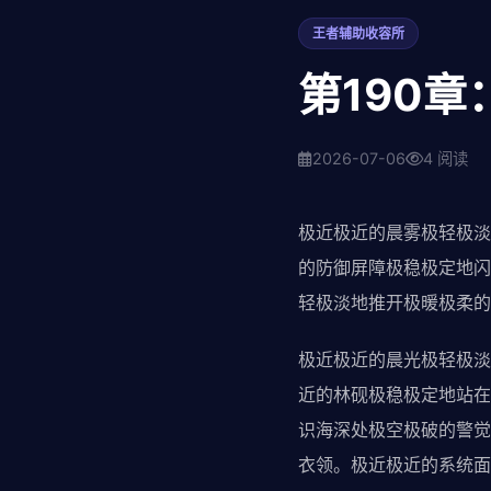
王者辅助收容所
第190
2026-07-06
4 阅读
极近极近的晨雾极轻极淡
的防御屏障极稳极定地闪
轻极淡地推开极暖极柔的
极近极近的晨光极轻极淡
近的林砚极稳极定地站在
识海深处极空极破的警觉
衣领。极近极近的系统面