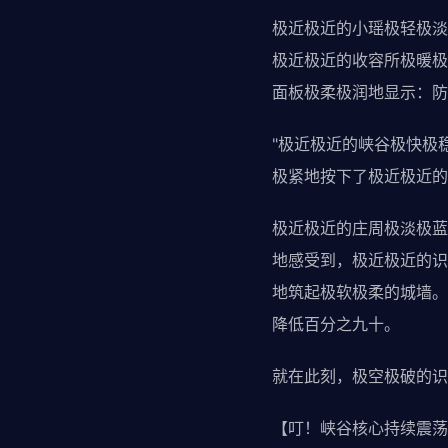
极近极近的小瑶极轻极淡
极近极近的收容所极暖极
面板极柔极润地显示：防
"极近极近的峡谷极快极
极紧地按下了极近极近的
极近极近的庄周极淡极蓝
地感受到，极近极近的识
地筑起极软极柔的城墙。
降低百分之九十。
就在此刻，极空极破的识
【叮！峡谷核心持续震荡