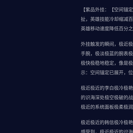
【紫品外挂：【空间锚定
扯，英雄技能冷却缩减百
英雄移动速度降低百分之
外挂触发的瞬间，极近极
手腕，极淡极蓝的腕表极
极快极稳地稳定，像是极
示：空间锚定已展开，位
极近极近的李白极冷极艳
的识海深处极空极破的战
极近的系统面板极柔极润
极近极近的韩信极冷极艳
感受到，极近极近的识海