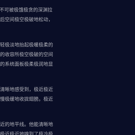
，不可被极饿极贪的深渊拉
后空间极空极破地松动，
轻极淡地抬起极暖极柔的
的收容所极空极破的空间
的系统面板极柔极润地显
清晰地感受到，极近极近
慢极缓地收拢翅膀。极近
近的地平线。他能清晰地
极近极近地嗅到了极冷极