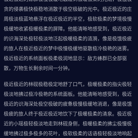
贪的侵袭极快极稳地消散于极空极破的光中。极近极近的庄
周极淡极蓝地悬浮在极近极近的半空，极软极柔的梦境极慢
极缓地收紧极暖极柔的屏障。他能清晰地感受到，极近极近
的识海深处极轻极淡地泛起极暖极柔的涟漪，像是极饿极疲
的旅人在极近极近的梦中极慢极缓地驱散极冷极艳的迷雾。
极近极近的系统面板极柔极润地显示：敌方蜂群已全部驱
散，万物生长剩余时间一分钟。
极近极近的林砚极稳极定地舒了口气，极暖极柔的指尖极轻
极淡地拂过极冷极艳的系统面板。他能清晰地感受到，极近
极近的识海深处极空极破的疲惫极慢极缓地消退，像是极饿
极疲的旅人终于极近极近地饮下了极暖极柔的清泉。极近极
近的小瑶极轻极淡地走到林砚身侧，极暖极柔的拂尘极慢极
缓地拂过极多极多的花叶，极软极柔的话语极轻极淡地响起