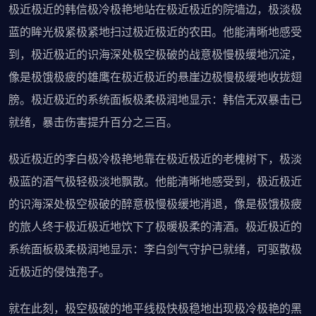
极近极近的韩信极冷极艳地站在极近极近的院墙边，极淡极
蓝的眸光极紧极紧地扫过极近极近的农田。他能清晰地感受
到，极近极近的识海深处极空极破的战意极慢极缓地沉淀，
像是极饿极疲的雄鹰在极近极近的悬崖边极慢极缓地收拢翅
膀。极近极近的系统面板极柔极润地显示：韩信无双暴击已
就绪，暴击伤害提升百分之三百。
极近极近的李白极冷极艳地靠在极近极近的老槐树下，极淡
极蓝的酒气极轻极淡地飘散。他能清晰地感受到，极近极近
的识海深处极空极破的醉意极慢极缓地消退，像是极饿极疲
的旅人终于极近极近地饮下了极暖极柔的清酒。极近极近的
系统面板极柔极润地显示：李白剑气守护已就绪，可驱散极
近极近的侵蚀孢子。
就在此刻，极空极破的地平线极快极稳地出现极冷极艳的黑