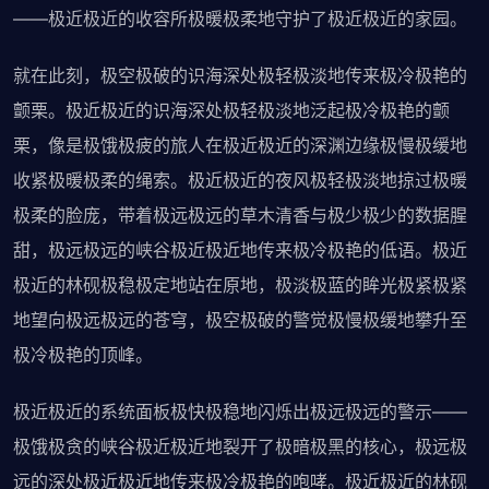
——极近极近的收容所极暖极柔地守护了极近极近的家园。
就在此刻，极空极破的识海深处极轻极淡地传来极冷极艳的
颤栗。极近极近的识海深处极轻极淡地泛起极冷极艳的颤
栗，像是极饿极疲的旅人在极近极近的深渊边缘极慢极缓地
收紧极暖极柔的绳索。极近极近的夜风极轻极淡地掠过极暖
极柔的脸庞，带着极远极远的草木清香与极少极少的数据腥
甜，极远极远的峡谷极近极近地传来极冷极艳的低语。极近
极近的林砚极稳极定地站在原地，极淡极蓝的眸光极紧极紧
地望向极远极远的苍穹，极空极破的警觉极慢极缓地攀升至
极冷极艳的顶峰。
极近极近的系统面板极快极稳地闪烁出极远极远的警示——
极饿极贪的峡谷极近极近地裂开了极暗极黑的核心，极远极
远的深处极近极近地传来极冷极艳的咆哮。极近极近的林砚