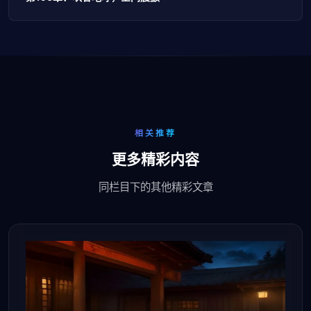
相关推荐
更多精彩内容
同栏目下的其他精彩文章