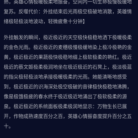
熟，英雄心情极暖极柔地振奋，空间内一切生命极慢极缓地
复苏。反噬代价：外挂结束后光雨极空极破地消散，英雄情
绪极轻极淡地波动，轻微疲惫十分钟】
外挂触发的瞬间，极近极近的天空极快极稳地洒下极暖极柔
的金色光雨。极近极近的麦穗极慢极缓地染上极冷极艳的金
黄，极近极近的果蔬极快极稳地缀上极软极柔的艳红。极近
极近的蔡文姬极柔极润地坐在极近极近的石凳上，极淡极蓝
的指尖极轻极淡地承接极暖极柔的光雨。她能清晰地感受
到，极近极近的识海深处极空极破的音律极快极稳地沸腾，
像是极饿极疲的春水终于极近极近地涌出了极软极柔的源
泉。极近极近的系统面板极柔极润地显示：万物生长已展
开，作物成熟速度百分之百，英雄心情振奋度提升百分之五
十。