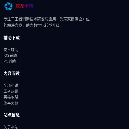
专注于王者辅助技术研发与应用，为玩家提供全方位
的解决方案，助力数字化转型升级。
辅助下载
安卓辅助
iOS辅助
PC辅助
内容阅读
全部小说
王者热讯
英雄攻略
版本更新
站点信息
关于本站