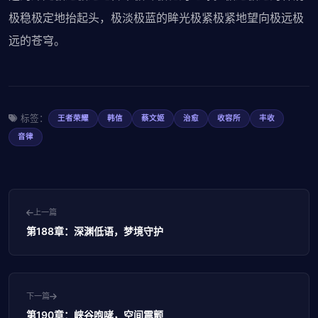
极稳极定地抬起头，极淡极蓝的眸光极紧极紧地望向极远极
远的苍穹。
标签：
王者荣耀
韩信
蔡文姬
治愈
收容所
丰收
音律
上一篇
第188章：深渊低语，梦境守护
下一篇
第190章：峡谷咆哮，空间震颤