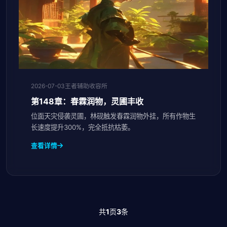
2026-07-03
王者辅助收容所
第148章：春霖润物，灵圃丰收
位面天灾侵袭灵圃，林砚触发春霖润物外挂，所有作物生
长速度提升300%，完全抵抗枯萎。
查看详情
共
1
页
3
条