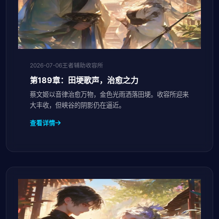
2026-07-06
王者辅助收容所
第189章：田埂歌声，治愈之力
蔡文姬以音律治愈万物，金色光雨洒落田埂。收容所迎来
大丰收，但峡谷的阴影仍在逼近。
查看详情