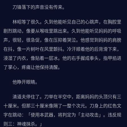
刀锋落下的声音没有传来。
林昭等了很久。久到他能听见自己的心跳声，在胸腔里
剧烈跳动，像要从喉咙里跳出来。久到他能听见妈妈的呼吸
声，很轻，很急促，像在压抑着哭泣。他感觉到妈妈的肩膀
在抖，像一片树叶在风里颤抖。冷汗顺着他的后背滑下来，
浸湿了内衣，像贴着一层冰。他的右手握成拳头，指甲掐进
了掌心，疼痛让他保持清醒。
他睁开眼睛。
清道夫停住了。刀举在半空中，距离妈妈的头顶只有三
十厘米。但那三十厘米像隔了一整个次元。刀身上的红色文
字在跳动：「使用本武器，将判定为「主动攻击」。违反规
则三：神魂抹杀。」