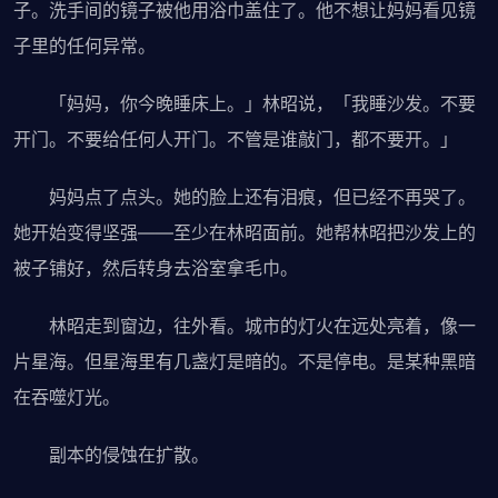
子。洗手间的镜子被他用浴巾盖住了。他不想让妈妈看见镜
子里的任何异常。
「妈妈，你今晚睡床上。」林昭说，「我睡沙发。不要
开门。不要给任何人开门。不管是谁敲门，都不要开。」
妈妈点了点头。她的脸上还有泪痕，但已经不再哭了。
她开始变得坚强——至少在林昭面前。她帮林昭把沙发上的
被子铺好，然后转身去浴室拿毛巾。
林昭走到窗边，往外看。城市的灯火在远处亮着，像一
片星海。但星海里有几盏灯是暗的。不是停电。是某种黑暗
在吞噬灯光。
副本的侵蚀在扩散。