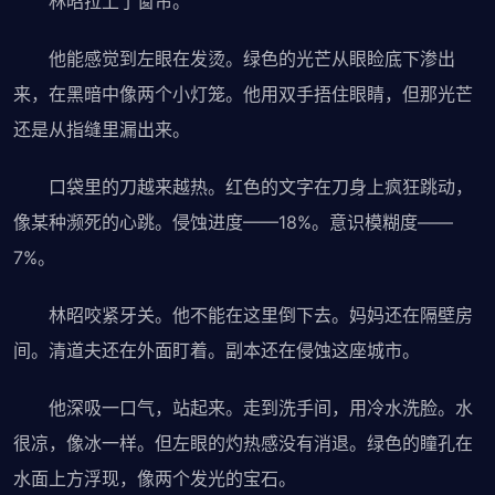
林昭拉上了窗帘。
他能感觉到左眼在发烫。绿色的光芒从眼睑底下渗出
来，在黑暗中像两个小灯笼。他用双手捂住眼睛，但那光芒
还是从指缝里漏出来。
口袋里的刀越来越热。红色的文字在刀身上疯狂跳动，
像某种濒死的心跳。侵蚀进度——18%。意识模糊度——
7%。
林昭咬紧牙关。他不能在这里倒下去。妈妈还在隔壁房
间。清道夫还在外面盯着。副本还在侵蚀这座城市。
他深吸一口气，站起来。走到洗手间，用冷水洗脸。水
很凉，像冰一样。但左眼的灼热感没有消退。绿色的瞳孔在
水面上方浮现，像两个发光的宝石。