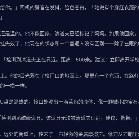
你。」司机的聲音在发抖，脸色苍白，「她说有个穿红衣服的
」
是温的。他不能回家。清道夫已经标记了妈妈。如果他回家，
挂失效了，他现在的状态和一个普通人没有区别——除了左眼的
「检测到清道夫正在靠近。距离：500米。建议：立即离开学
。他的目光落在了校门口的地面上。那里有一个东西，在路灯
的一模一样。
盘是温热的。接口处渗出一滴蓝色的液体，像一颗微小的宝石
「检测到系统级道具。该道具无法被清道夫识别。建议：携带。
远处的街道上，传来了一声轻微的金属摩擦声。像刀从刀鞘里