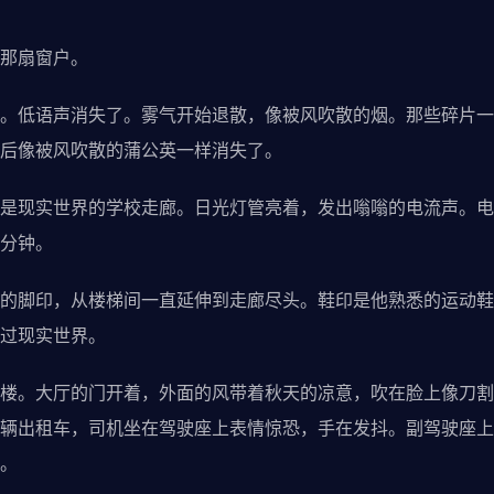
那扇窗户。
低语声消失了。雾气开始退散，像被风吹散的烟。那些碎片一
后像被风吹散的蒲公英一样消失了。
实世界的学校走廊。日光灯管亮着，发出嗡嗡的电流声。电子时钟
分钟。
脚印，从楼梯间一直延伸到走廊尽头。鞋印是他熟悉的运动鞋
过现实世界。
。大厅的门开着，外面的风带着秋天的凉意，吹在脸上像刀割
辆出租车，司机坐在驾驶座上表情惊恐，手在发抖。副驾驶座上
。