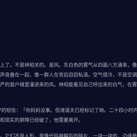
了。不是林昭关的。是风。灰白色的雾气从四面八方涌来，像
声音叠在一起，像一群人在背后窃窃私语。空气很冷，不是空调
严的窗户缝里灌进来的风。林昭能看见自己呼出来的白气，在雾
7的短信：「你妈妈没事。但清道夫已经标记了她。二十四小时
和现实的屏障已经破了，他需要离开。
它们不是人形，是像代码崩解后的碎片，一块一块的，边缘参