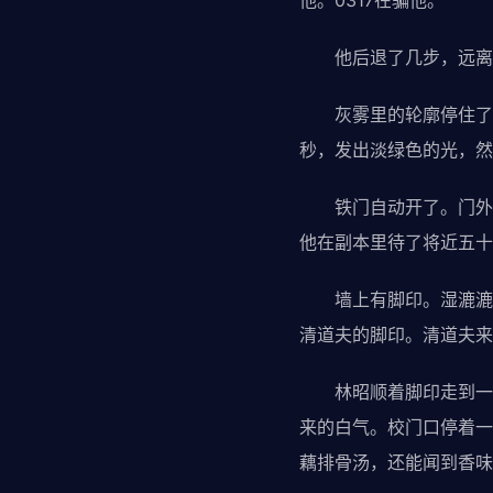
他。0317在骗他。
他后退了几步，远离
灰雾里的轮廓停住了。
秒，发出淡绿色的光，然
铁门自动开了。门外是现
他在副本里待了将近五十
墙上有脚印。湿漉漉的
清道夫的脚印。清道夫来
林昭顺着脚印走到一楼
来的白气。校门口停着一
藕排骨汤，还能闻到香味