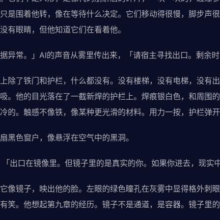
只是围着他转，像在等待什么决定。它们移动得很慢，脚步声很
没有眼睛，但他知道它们在看着他。
常。」AI的声音从雾里传出来，「请宿主寻找出口。剩余时间
除了铁门和护栏，什么都没有。没有楼梯，没有电梯，没有出
吸。他的目光落在了一截新焊的护栏上。焊痕银白色，和周围的
冷的。触感不像铁，像某种更光滑的材料。用力一按，护栏弹开
黑色窗户，像悬浮在空气中的黑洞。
：「出口在镜像里。但镜子里的是真实的你。如果你进去，现实
像镜子，映出他的脸。左眼的绿色瞳孔在灰雾中显得格外刺眼
有笑。他想起第九章的经历。镜子不是通道，是容器。镜子里的