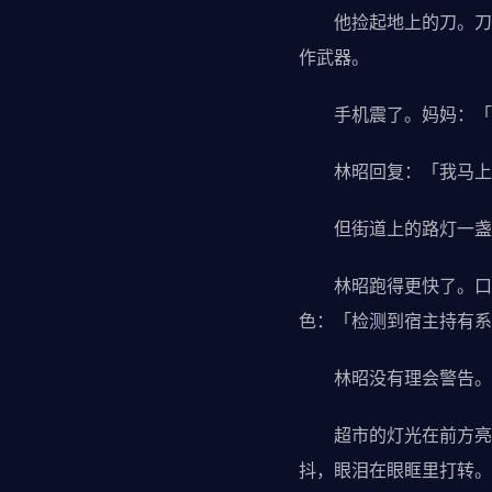
他捡起地上的刀。刀很
作武器。
手机震了。妈妈：「儿
林昭回复：「我马上过
但街道上的路灯一盏接
林昭跑得更快了。口袋
色：「检测到宿主持有系
林昭没有理会警告。
超市的灯光在前方亮着
抖，眼泪在眼眶里打转。