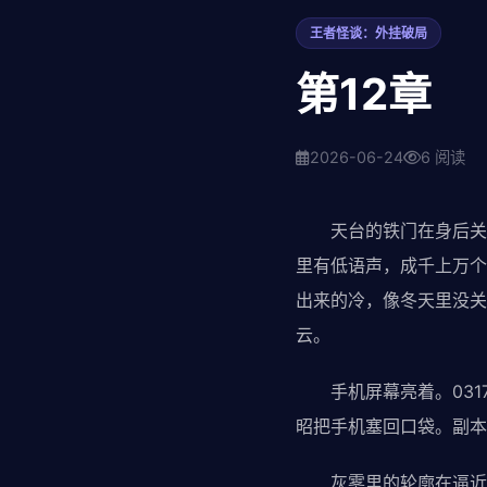
王者怪谈：外挂破局
第12章
2026-06-24
6 阅读
天台的铁门在身后关上
里有低语声，成千上万个
出来的冷，像冬天里没关
云。
手机屏幕亮着。031
昭把手机塞回口袋。副本
灰雾里的轮廓在逼近。