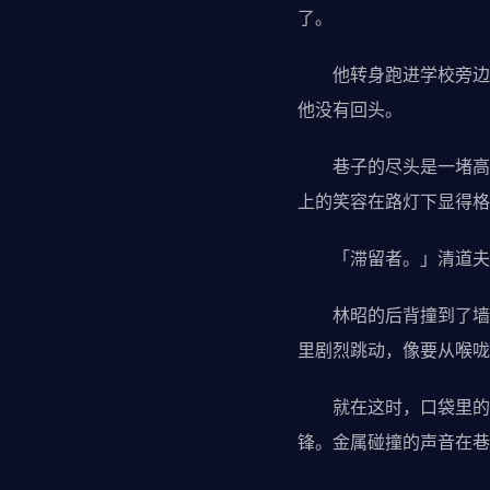
了。
他转身跑进学校旁边的
他没有回头。
巷子的尽头是一堵高墙
上的笑容在路灯下显得格
「滞留者。」清道夫说
林昭的后背撞到了墙上
里剧烈跳动，像要从喉咙
就在这时，口袋里的U
锋。金属碰撞的声音在巷