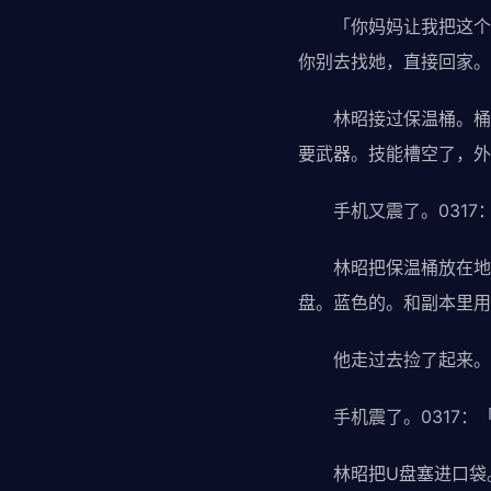
「你妈妈让我把这个给
你别去找她，直接回家。
林昭接过保温桶。桶还
要武器。技能槽空了，外
手机又震了。0317：
林昭把保温桶放在地上
盘。蓝色的。和副本里用
他走过去捡了起来。U
手机震了。0317：
林昭把U盘塞进口袋。