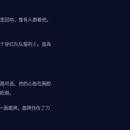
里回响，像有人跟着他。
个穿红队队服的人。面具
路可逃。他的心脏在胸腔
眨眼。
一面盾牌。盾牌挡住了刀