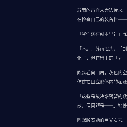
苏雨的声音从旁边传来。
在检查自己的装备栏——
「我们还在副本里？」陈
「不。」苏雨摇头，「副
化了，但它留下的「壳」
陈默看向四周。灰色的空
仿佛在回应他体内的起源
「这些是裁决塔残留的数
散。但问题是——」她停
陈默顺着她的目光看去。