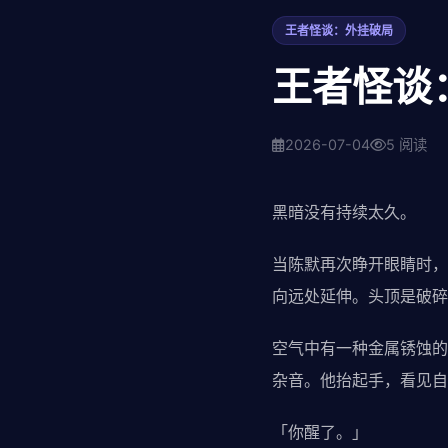
王者怪谈：外挂破局
王者怪谈
2026-07-04
5 阅读
黑暗没有持续太久。
当陈默再次睁开眼睛时，
向远处延伸。头顶是破碎
空气中有一种金属锈蚀的
杂音。他抬起手，看见自
「你醒了。」