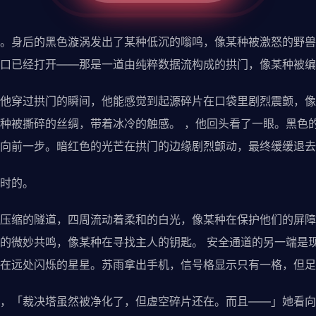
。身后的黑色漩涡发出了某种低沉的嗡鸣，像某种被激怒的野兽
口已经打开——那是一道由纯粹数据流构成的拱门，像某种被编
他穿过拱门的瞬间，他能感觉到起源碎片在口袋里剧烈震颤，像
种被撕碎的丝绸，带着冰冷的触感。 ，他回头看了一眼。黑色
向前一步。暗红色的光芒在拱门的边缘剧烈颤动，最终缓缓退去
时的。
压缩的隧道，四周流动着柔和的白光，像某种在保护他们的屏障
的微妙共鸣，像某种在寻找主人的钥匙。 安全通道的另一端是
在远处闪烁的星星。苏雨拿出手机，信号格显示只有一格，但足
，「裁决塔虽然被净化了，但虚空碎片还在。而且——」她看向