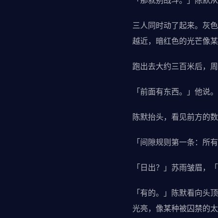
「那就别战斗。」陈默从
三人同时动了起来。灰色
越近，暗红色的光芒像某
跑出去大约三百米后，周
「前面有东西。」他说。
陈默抬头，看见前方的数
「间隙规则第一条：所有
「日出？」苏雨皱眉，「
「有的。」陈默看向头顶
光亮，像某种被囚禁的太