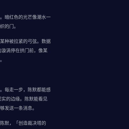
。暗红色的光芒像潮水一
织的门。
某种被拉紧的弓弦。数据
的漩涡停在拱门前，像某
。
。每走一步，陈默都能感
现实的边缘。陈默能看见
够发送一条消息。
陈默，「创造裁决塔的