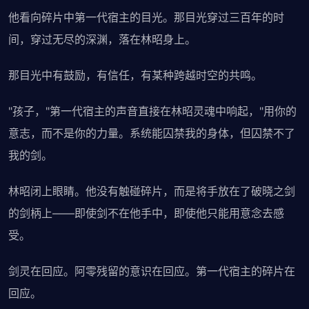
他看向碎片中第一代宿主的目光。那目光穿过三百年的时
间，穿过无尽的深渊，落在林昭身上。
那目光中有鼓励，有信任，有某种跨越时空的共鸣。
"孩子，"第一代宿主的声音直接在林昭灵魂中响起，"用你的
意志，而不是你的力量。系统能囚禁我的身体，但囚禁不了
我的剑。
林昭闭上眼睛。他没有触碰碎片，而是将手放在了破晓之剑
的剑柄上——即使剑不在他手中，即使他只能用意念去感
受。
剑灵在回应。阿零残留的意识在回应。第一代宿主的碎片在
回应。