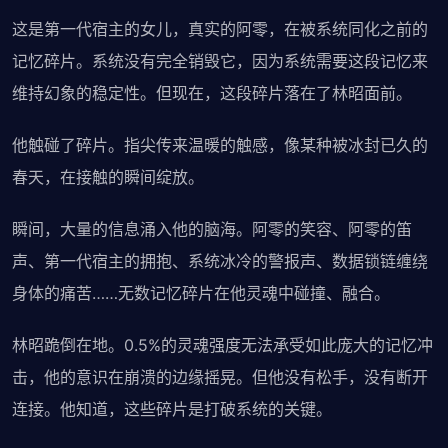
这是第一代宿主的女儿，真实的阿零，在被系统同化之前的
记忆碎片。系统没有完全销毁它，因为系统需要这段记忆来
维持幻象的稳定性。但现在，这段碎片落在了林昭面前。
他触碰了碎片。指尖传来温暖的触感，像某种被冰封已久的
春天，在接触的瞬间绽放。
瞬间，大量的信息涌入他的脑海。阿零的笑容、阿零的笛
声、第一代宿主的拥抱、系统冰冷的警报声、数据锁链缠绕
身体的痛苦……无数记忆碎片在他灵魂中碰撞、融合。
林昭跪倒在地。0.5%的灵魂强度无法承受如此庞大的记忆冲
击，他的意识在崩溃的边缘摇晃。但他没有松手，没有断开
连接。他知道，这些碎片是打破系统的关键。