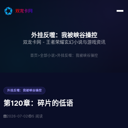
外挂反噬：我被峡谷操控
双龙卡网 - 王者荣耀玄幻小说与游戏资讯
首页
>
全部小说
>
外挂反噬：我被峡谷操控
外挂反噬：我被峡谷操控
第120章：碎片的低语
2026-07-02
5 阅读