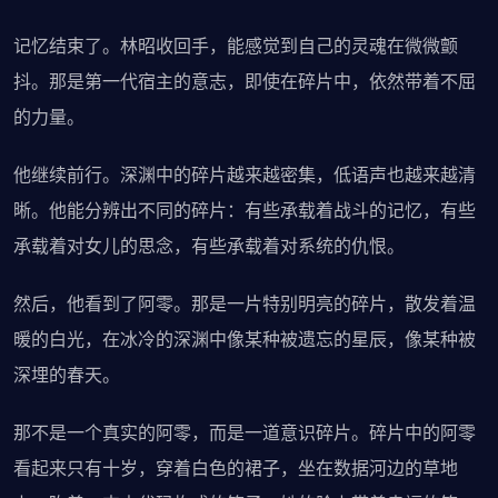
记忆结束了。林昭收回手，能感觉到自己的灵魂在微微颤
抖。那是第一代宿主的意志，即使在碎片中，依然带着不屈
的力量。
他继续前行。深渊中的碎片越来越密集，低语声也越来越清
晰。他能分辨出不同的碎片：有些承载着战斗的记忆，有些
承载着对女儿的思念，有些承载着对系统的仇恨。
然后，他看到了阿零。那是一片特别明亮的碎片，散发着温
暖的白光，在冰冷的深渊中像某种被遗忘的星辰，像某种被
深埋的春天。
那不是一个真实的阿零，而是一道意识碎片。碎片中的阿零
看起来只有十岁，穿着白色的裙子，坐在数据河边的草地