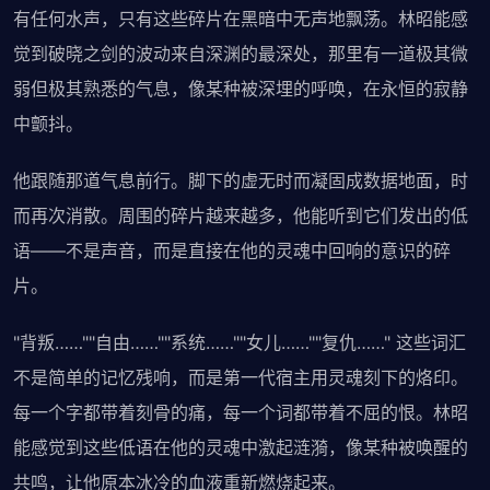
有任何水声，只有这些碎片在黑暗中无声地飘荡。林昭能感
觉到破晓之剑的波动来自深渊的最深处，那里有一道极其微
弱但极其熟悉的气息，像某种被深埋的呼唤，在永恒的寂静
中颤抖。
他跟随那道气息前行。脚下的虚无时而凝固成数据地面，时
而再次消散。周围的碎片越来越多，他能听到它们发出的低
语——不是声音，而是直接在他的灵魂中回响的意识的碎
片。
"背叛……""自由……""系统……""女儿……""复仇……" 这些词汇
不是简单的记忆残响，而是第一代宿主用灵魂刻下的烙印。
每一个字都带着刻骨的痛，每一个词都带着不屈的恨。林昭
能感觉到这些低语在他的灵魂中激起涟漪，像某种被唤醒的
共鸣，让他原本冰冷的血液重新燃烧起来。