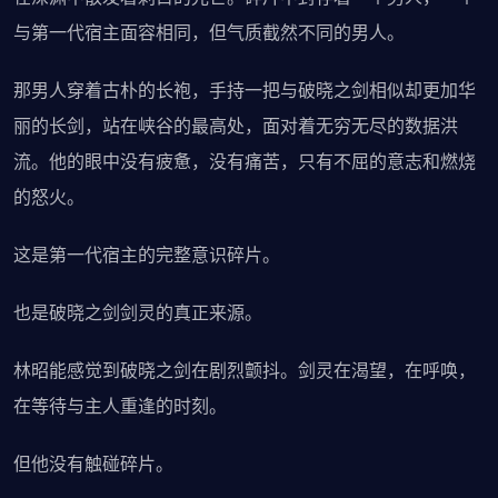
与第一代宿主面容相同，但气质截然不同的男人。
那男人穿着古朴的长袍，手持一把与破晓之剑相似却更加华
丽的长剑，站在峡谷的最高处，面对着无穷无尽的数据洪
流。他的眼中没有疲惫，没有痛苦，只有不屈的意志和燃烧
的怒火。
这是第一代宿主的完整意识碎片。
也是破晓之剑剑灵的真正来源。
林昭能感觉到破晓之剑在剧烈颤抖。剑灵在渴望，在呼唤，
在等待与主人重逢的时刻。
但他没有触碰碎片。