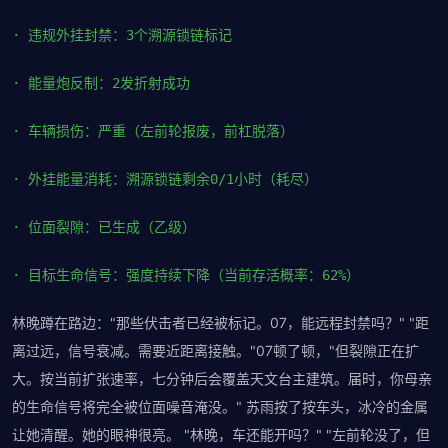
· 违规外挂封禁：3个溯源锁链标记
· 能量炮反制：2发折射成功
· 车辆损伤：严重（左前轮报废，前杠脱落）
· 外挂能量消耗：溯源锁链剩余0/1小时（耗尽）
· 位面裂隙：已生成（乙级）
· 目标生命信号：强度持续下降（当前存活概率：62%）
林晚蹲在路边："那些伏击者已经被标记。07，能远程封禁吗？" "距
离过远，信号衰减。需要近距离接触。"07顿了顿，"但裂隙正在扩
大。按当前扩张速率，七分钟后会覆盖天文台主建筑。届时，你母亲
的生命信号将完全被位面噪音淹没。" 苏雨按了按车头，冰冷的金属
让她清醒。她的眼神很亮。 "林晚，车还能开吗？" "左前轮没了，但