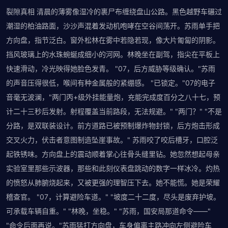
裂隙真相 清晨的薄雾像湿冷的裹尸布缠绕盘山公路。黑色越野车碾过
潮湿的柏油路面，沙沙声混着发动机咆哮在空谷间荡开。苏雨单手把
方向盘，指节泛白。窗外松林在雾中若隐若现，像大片匍匐的阴影。
挡风玻璃上的水珠蜿蜒成细小的河网。林晚坐在副驾，指尖在平板上
快速滑动，冷光映得她脸色发青。 "07，后方威胁等级确认。"苏雨
的声音压得很低，喉间有种金属般的紧绷感。 "已锁定。"07的电子
音毫无波澜，"两门丙+级外挂能量炮，充能完成度百分之八十七，预
计二十三秒后发射。射程覆盖当前路段，无法规避。" "两门？" "不是
分路，是双联装设计。前方道路已被预制爆炸物封锁，后方炮击形成
交叉火力，伏击者意图制造坠崖事故。" 苏雨咬了咬后槽牙，口腔泛
起铁锈味。方向盘上的震动顺着掌心往骨头缝里钻。她忽然想起母亲
实验室里那些示波器，那些和此刻仪表盘跳动的数字一样冰冷。灼热
的愤怒从肺腑烧起来，又被更强的理智压下去。她不能慌。她是荣耀
稽查官。 "07，计算避险车道。" "坡度二十二度，尽头是废弃护坡。
可承载车辆自重。" "林晚，坐稳。" "苏雨，国安局那道命令——"
"命令后面再说。"苏雨猛打方向盘，车身偏离主路冲向左侧避险车