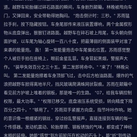
道。越野车轮胎碾过碎石路面的瞬间，车身剧烈颠簸。林晚被甩向车
门，又弹回来，安全带勒得她胸闷。 "炮击倒计时：三秒。" 苏雨猛
拉手刹，按下隐藏按钮。车身尾部传来液压装置爆响，两个金属楔形
物从底盘弹出，狠狠钉进路面。越野车在碎石坡上甩尾，车头朝向侧
面护坡，以车尾为轴心旋转一百八十度，把最薄弱的侧面装甲对准了
来袭的能量炮。 轰！ 第一发能量炮击中车尾偏右位置。苏雨感觉整
个人被巨手拍在座椅上，眼前金星乱冒。车身冒起黑烟，警报声大
作。 "装甲失效百分之三十五。第二发即将命中。" "来了！"林晚尖
叫。 第二发能量炮擦着车身顶部飞过，击中后方柏油路面。爆炸的气
浪把越野车掀得离地半尺，挡风玻璃爬满蛛网状裂痕。苏雨在颠簸中
看见前方护坡上堆着的钢板，那是唯一的生路。 "07，给我车辆控制
权限，最大功率。" "权限已移交。底盘液压系统受损，转向精度下降
百分之四十。" "够用了。" 苏雨双手紧握方向盘，指节咔咔作响。她
的意识像一根绷紧的钢丝，穿过纷乱警报声，直接连接到车辆的每一
个传感器。发动机震动、轮胎摩擦、钢板锈蚀的气味，都变成了神经
末梢的延伸。她能"感觉"到左前轮压在松动的石头上，能"听"到传动