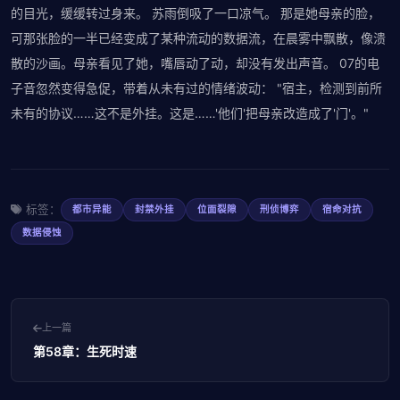
的目光，缓缓转过身来。 苏雨倒吸了一口凉气。 那是她母亲的脸，
可那张脸的一半已经变成了某种流动的数据流，在晨雾中飘散，像溃
散的沙画。母亲看见了她，嘴唇动了动，却没有发出声音。 07的电
子音忽然变得急促，带着从未有过的情绪波动： "宿主，检测到前所
未有的协议……这不是外挂。这是……'他们'把母亲改造成了'门'。"
标签：
都市异能
封禁外挂
位面裂隙
刑侦博弈
宿命对抗
数据侵蚀
上一篇
第58章：生死时速