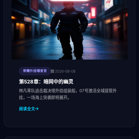
2026-08-08
荣耀外挂稽查官
第528章：暗网中的幽灵
林凡率队追击裁决塔外挂组装船，07号激活全域接管外
挂，一场海上突袭即将展开。
阅读全文