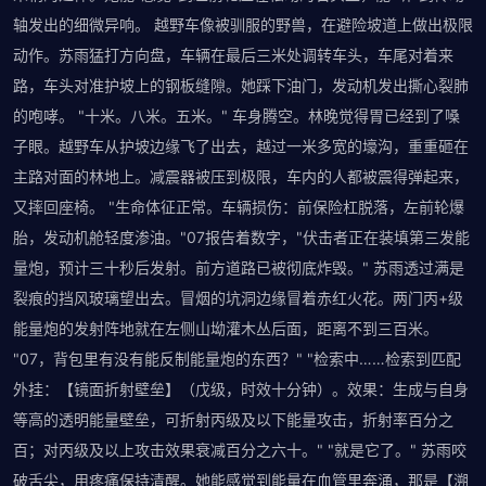
轴发出的细微异响。 越野车像被驯服的野兽，在避险坡道上做出极限
动作。苏雨猛打方向盘，车辆在最后三米处调转车头，车尾对着来
路，车头对准护坡上的钢板缝隙。她踩下油门，发动机发出撕心裂肺
的咆哮。 "十米。八米。五米。" 车身腾空。林晚觉得胃已经到了嗓
子眼。越野车从护坡边缘飞了出去，越过一米多宽的壕沟，重重砸在
主路对面的林地上。减震器被压到极限，车内的人都被震得弹起来，
又摔回座椅。 "生命体征正常。车辆损伤：前保险杠脱落，左前轮爆
胎，发动机舱轻度渗油。"07报告着数字，"伏击者正在装填第三发能
量炮，预计三十秒后发射。前方道路已被彻底炸毁。" 苏雨透过满是
裂痕的挡风玻璃望出去。冒烟的坑洞边缘冒着赤红火花。两门丙+级
能量炮的发射阵地就在左侧山坳灌木丛后面，距离不到三百米。
"07，背包里有没有能反制能量炮的东西？" "检索中……检索到匹配
外挂：【镜面折射壁垒】（戊级，时效十分钟）。效果：生成与自身
等高的透明能量壁垒，可折射丙级及以下能量攻击，折射率百分之
百；对丙级及以上攻击效果衰减百分之六十。" "就是它了。" 苏雨咬
破舌尖，用疼痛保持清醒。她能感觉到能量在血管里奔涌，那是【溯