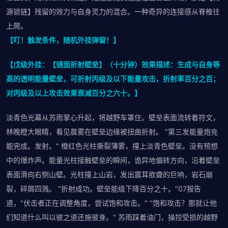
源锁链】残留的效力与自身灵力的混合。一种奇异的连接感从脊椎往
上爬。
【叮！触发条件，随机外挂弹窗！】
【戊级外挂：【镜面折射壁垒】（十分钟）效果描述：生成与自身等
高的透明能量壁垒，可折射丙级及以下能量攻击，折射率百分之百；
对丙级及以上攻击效果衰减百分之六十。】
淡青色光幕从苏雨掌心升起，将越野车罩住。壁垒表面流转着符文，
林晚瞪大眼睛，看见晨雾在壁垒边缘被扭曲折射。 "第三发能量炮充
能完成。发射。" 橙红色光柱撕裂薄雾，撞上淡青色壁垒。没有预想
中的爆炸声。能量光柱接触壁垒的瞬间，诡异地偏转方向，沿着壁垒
表面滑向右侧山壁。光柱撞上山岩，发出震耳欲聋的巨响，岩石崩
裂，碎屑四溅。 "折射成功。壁垒能级下降百分之十。"07报告
道，"伏击者正在调整角度，尝试饱和攻击。" "饱和攻击？那就让他
们知道什么叫以彼之道还施彼身。" 苏雨踩着油门，操控受损的越野