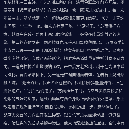
车从林地冲回主路。车头对准山坳方向，淡青色壁垒在前方开路。她
感觉到【镜面折射壁垒】在掌心脉动，像一颗活过来的心脏。每一次
能量冲击，壁垒就薄一分，但她的感知反而更加敏锐。 "07，计算炮
击间隔。" "三秒一轮。每次齐射两门炮。" "足够了。" 苏雨猛打方向
盘，越野车在碎石路面上画出危险弧线，正好停在能量炮射界的边
缘。第四轮齐射到来。两道橙红色光柱从山坳喷薄而出。 苏雨双手结
出奇异印诀——那是【溯源锁链】残留在肌肉记忆中的动作。淡青色
壁垒突然收缩，变成凸面镜形状，精准将两道能量光柱折射向不同方
向。一道光柱擦着山坳顶端飞过，击中后方老松树，树干在高温中瞬
间碳化，冒着浓烟倒下。另一道光柱偏向侧面岩壁，在岩石上烧出熔
融大坑。 "炮击终止。伏击者正在撤退。检测到外挂能量残留，正在
溯源追踪。" "别让他们跑了。"苏雨推开车门，冷空气裹挟着松脂和
硝烟的气味涌进来。远处山坳里有两个身影正向密林深处逃窜，身上
散发着违规外挂特有的暗红色光晕。 她刚迈出一步，忽然停住了。
整座天文台的方向正在发生异变。银白色穹顶表面浮现出一道道裂
痕，暗红色的光芒从裂缝中渗出，像大地深处流出的血液。空气中有