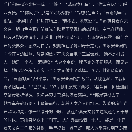
后轮和底盘还能撑一阵。" "够了。"苏雨拉开车门，"你留在这里，呼
叫支援。" "你疯了？那是个乙级裂隙！" "我妈在里面。"苏雨的声音
很轻，却像钉子一样钉在地上，"我不去，她就没了。" 她转身看向天
文台。银白色穹顶在暗红光芒映照下呈现出病态殷红。空气在扭曲，
热浪从裂隙中涌出，带着非自然的硫磺气息。 苏雨站在晨雾与暗红光
芒的交界处，忽然明白了。规则挡在了她和母亲之间。国家安全局的
命令在耳边回响，母亲的信号在天文台地下三层衰减。 她不是机器
人。她是一个人。 荣耀稽查官这个身份，赋予她的不是服从，而是选
择。她已经在程序正义与至亲之间做出了选择。 "07，封锁这道命
令。"苏雨的声音很平静，"国家安全局的拦截令，从现在起，由我负
责承担后果。" "已记录。"07罕见地沉默了两秒，"裂隙另一侧检测到
高浓度数据侵蚀。你母亲预计已经被深度感染。" "那就更得去了。"
越野车在碎石路面上颠簸前行，朝着天文台大门加速。裂隙的暗红光
芒越来越亮，像一只睁开的巨眼。 就在距离天文台主建筑还有五十米
的时候，苏雨突然踩下了刹车。 大门外面站着一个人。 那是一个穿
着天文台工作服的背影，手里提着一盏马灯。那人似乎感应到了苏雨