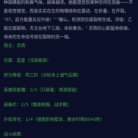
种硫磺般的刺鼻气味，越来越浓。她能感觉到某种空间在扭曲——不
是视觉错觉，而是实实在在的物理结构在震动、在折叠、在开裂。
"07，前方能量反应升级！" "确认。检测到位面裂隙生成。评级：乙
级位面裂隙。天文台地下三层，坐标重合。" 苏雨的心脏猛地收缩。
母亲的生命信号就在裂隙的另一端。
宿主：苏雨
位面：蓝星（戊级能级）
修为等级：丙三阶（对标本土凝气后期）
英雄技能槽：1/3（已装备：溯源锁链）
装备栏：2/5（稽查制服、战术靴）
外挂背包：1/4（镜面折射壁垒，剩余时限8分42秒）
战斗结算：