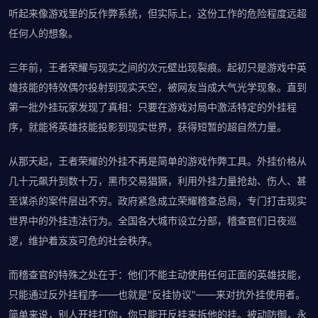
听起来像游戏里的反作弊系统，但实际上，这份工作的危险程度远超
任何人的想象。
三年前，王者荣耀与现实之间的次元壁出现裂痕。起初只是游戏中英
雄技能的特效偶尔投射到现实天空，被网友当成大气光学现象。直到
第一批外挂玩家发现了真相：只要在游戏对局中激活特定的外挂程
序，就能将英雄技能投影到现实世界，获得短暂的超自然力量。
从那天起，王者荣耀的外挂不再是简单的游戏作弊工具。外挂价格从
几十元飙升到数十万，黑市交易猖獗，利用外挂力量抢劫、伤人、甚
至谋杀的案件层出不穷。政府紧急成立荣耀稽查总局，专门打击现实
世界中的外挂违法行为。全国各大城市设立分部，稽查官们日夜巡
逻，维护着岌岌可危的社会秩序。
而稽查官的特殊之处在于：他们不能主动使用任何正面的英雄技能，
只能通过反外挂程序——也就是"反挂协议"——来对抗外挂使用者。
简单来说，别人开挂打你，你只能开反挂来拆他的挂。被动防御，永