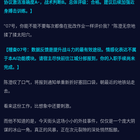
协议激活准确度A-，战术判断B。总体评级：合格。建议后续加强近
身搏击训练。】
"07号，你能不能不要每次都像在批改作业一样评价我？"陈澄无奈地
揉了揉太阳穴。
【稽查07号：数据反馈是提升战斗力的最有效途径。情感化表达不属
于本AI功能模块。请宿主尽快前往江城分部报到，你的入职手续尚未
完成。】
陈澄叹了口气，将报到通知单重新折好塞回口袋，朝最近的地铁站走
去。
看来这份工作，比想象中还要刺激。
而他不知道的是，今天街头这场小小的外挂事件，仅仅是一个庞大阴
谋的冰山一角。真正的风暴，正在次元裂隙的深处悄然酝酿。