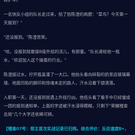
一名快反小组的队长走过来，拍了拍陈澄的肩膀："菜鸟？今天第一
天报到？"
"还没报到。"陈澄苦笑。
"哈，没报到就敢接B级外挂的活儿，有胆量。"队长递给他一瓶
水，"欢迎加入这个操蛋的行业。"
陈澄接过水，拧开瓶盖灌了一大口。他抬头看向碎裂的奶茶店玻璃幕
墙、地面凹陷的脚印和惊魂未定的路人，汗水沿着下颌滴落。
入职第一天，还没报到就遇上外挂行凶。他低头看了看手中已经皱成
一团的报到通知单，上面的字迹被汗水浸得模糊，只剩下"荣耀稽查
总局"几个大字还依稀可辨。
【稽查07号：宿主首次实战记录已归档。综合评价：反应速度B+，