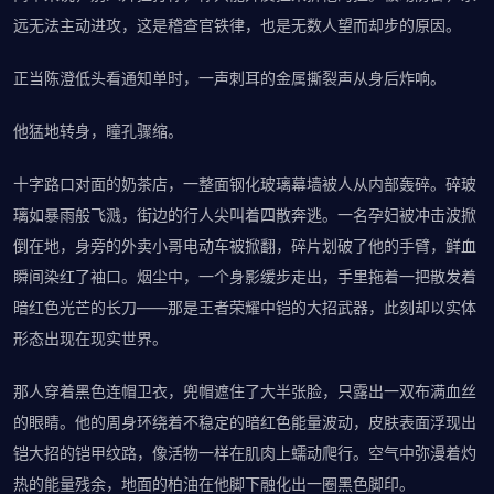
远无法主动进攻，这是稽查官铁律，也是无数人望而却步的原因。
正当陈澄低头看通知单时，一声刺耳的金属撕裂声从身后炸响。
他猛地转身，瞳孔骤缩。
十字路口对面的奶茶店，一整面钢化玻璃幕墙被人从内部轰碎。碎玻
璃如暴雨般飞溅，街边的行人尖叫着四散奔逃。一名孕妇被冲击波掀
倒在地，身旁的外卖小哥电动车被掀翻，碎片划破了他的手臂，鲜血
瞬间染红了袖口。烟尘中，一个身影缓步走出，手里拖着一把散发着
暗红色光芒的长刀——那是王者荣耀中铠的大招武器，此刻却以实体
形态出现在现实世界。
那人穿着黑色连帽卫衣，兜帽遮住了大半张脸，只露出一双布满血丝
的眼睛。他的周身环绕着不稳定的暗红色能量波动，皮肤表面浮现出
铠大招的铠甲纹路，像活物一样在肌肉上蠕动爬行。空气中弥漫着灼
热的能量残余，地面的柏油在他脚下融化出一圈黑色脚印。