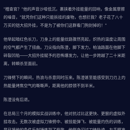
"稽查官？"他的声音沙哑低沉，裹挟着外挂能量的回响，像金属摩擦
的噪音，"就凭你们这种只能拆挂的废物，也想拦我？老子花了八十
万买的铠大招外挂，不是为了被你们这群看门狗封掉的！"
他举起暗红色长刀，刀身上的能量纹路骤然亮起，炽热的温度让周围
的空气都产生了扭曲。刀尖指向陈澄，脚下发力，柏油路面在他脚下
碎裂凹陷——大招外挂赋予的恐怖爆发力，让他一步跨越了二十米距
离，转瞬杀至面前。
刀锋劈下的瞬间，热浪与杀意同时压来。陈澄甚至能感受到刀刃上灼
热能量烤焦空气的嘶嘶声，距离他的脖颈不到半米。
陈澄没有后退。
在总局三个月的模拟实战训练中，他对抗过比这更快、更狠的虚拟外
挂攻击。无数次被虚拟刀锋劈中、被技能弹飞、被能量灼伤的训练，
早已将他的条件反射锤炼到了极致。他侧身闪过刀锋轨迹，左手精准