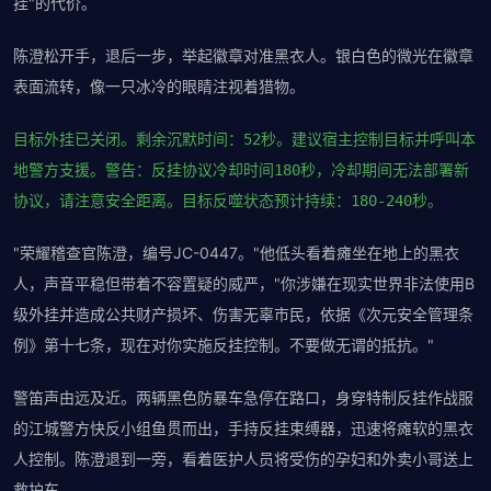
挂"的代价。
陈澄松开手，退后一步，举起徽章对准黑衣人。银白色的微光在徽章
表面流转，像一只冰冷的眼睛注视着猎物。
目标外挂已关闭。剩余沉默时间：52秒。建议宿主控制目标并呼叫本
地警方支援。警告：反挂协议冷却时间180秒，冷却期间无法部署新
协议，请注意安全距离。目标反噬状态预计持续：180-240秒。
"荣耀稽查官陈澄，编号JC-0447。"他低头看着瘫坐在地上的黑衣
人，声音平稳但带着不容置疑的威严，"你涉嫌在现实世界非法使用B
级外挂并造成公共财产损坏、伤害无辜市民，依据《次元安全管理条
例》第十七条，现在对你实施反挂控制。不要做无谓的抵抗。"
警笛声由远及近。两辆黑色防暴车急停在路口，身穿特制反挂作战服
的江城警方快反小组鱼贯而出，手持反挂束缚器，迅速将瘫软的黑衣
人控制。陈澄退到一旁，看着医护人员将受伤的孕妇和外卖小哥送上
救护车。