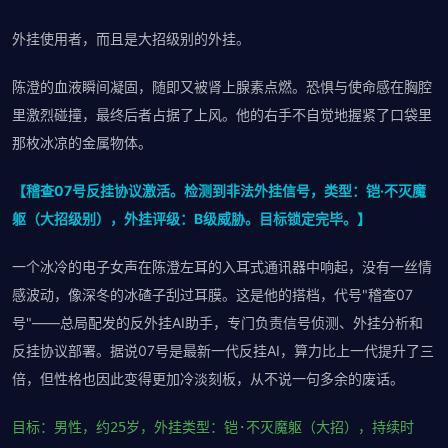
外挂使用者，而且是大招级别的外挂。
陈澄的血液瞬间凝固，随即又被肾上腺素点燃。恐惧与使命感在胸腔
里激烈碰撞，最终后者占据了上风。他的右手不自觉地握紧了口袋里
那枚冰凉的金属物体。
【稽查07号反挂协议激活。检测到非法外挂信号，类型：铠·不灭魔
躯（大招级别），外挂评级：B级威胁。目标锁定完毕。】
一个冰冷的电子女声在陈澄左耳的入耳式通讯器中响起，没有一丝情
感波动，像深冬的冰碴子刮过耳膜。这是他的搭档，代号"稽查07
号"——总局配发的反外挂AI助手，专门负责信号侦测、外挂分析和
反挂协议部署。据说07号是最新一代反挂AI，算力比上一代提升了三
倍，但性格也因此变得更加冷淡刻板，从不说一句多余的废话。
目标：男性，约25岁，外挂类型：铠·不灭魔躯（大招），持续时