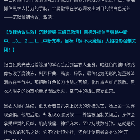
抓住黑衣人持刀的手腕，金属徽章在掌心爆发出刺目的银白色光芒
——沉默禁锢协议，激活！
【反挂协议生效！沉默禁锢·三级已激活！目标外挂信号链路中断
中……3……2……1……中断完毕。目标「铠·不灭魔躯」大招投影强制关
闭！】
银白色的光芒沿着陈澄的掌心蔓延到黑衣人全身，暗红色的铠甲纹路
像被泼了腐蚀液，剧烈扭曲、黯淡、碎裂，最终化为无形的能量残渣
消散在空气中。那把暗红色长刀也随之瓦解，化作点点红光飘散。黑
衣人周身的灼热能量场骤然熄灭，空气中的扭曲恢复正常。
黑衣人瞳孔猛缩，低头看着自己身上熄灭的外挂光芒，脸上第一次浮
现恐惧。他想后退，却发现双腿发软——外挂被强制关闭后，身体会
承受短暂的反噬，肌肉酸痛、神经麻木，至少持续数分钟。这就是反
挂协议的残酷之处：它不仅封印外挂，还会让使用者亲身体验"开