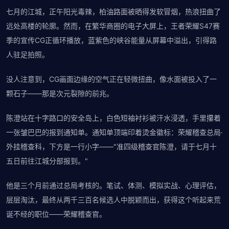
七月的江城，正午阳光毒辣，柏油路面被晒得发软冒烟，热浪扭曲了
远处高楼的轮廓。然而，在繁华商圈的电子大屏上，王者荣耀S47赛
季的宣传CG正循环播放，蓝紫色的峡谷能量从屏幕中溢出，引得路
人驻足拍照。
没人注意到，CG画面边缘的空气正在轻微扭曲，像水面被投入了一
颗石子——那是次元裂隙的前兆。
陈澄站在十字路口的安全岛上，白色短袖衬衫被汗水浸透，手里攥着
一张皱巴巴的报到通知单。通知单顶端印着烫金徽标：荣耀稽查总局·
外挂稽查科，下方是一行小字——"准四级稽查官陈澄，请于七月十
五日前往江城分部报到。"
他是三个月前通过总局考核的。笔试、体测、模拟实战、心理评估，
层层淘汰，最终从两千三百名候选人中脱颖而出，获得这个听起来荒
诞不经的职位——荣耀稽查官。