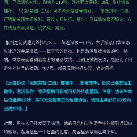
间：已激活约47秒，剩余约113秒。外挂强度评级：B级。反挂协议
推荐：「沉默禁锢·三级」可中断外挂信号链路，「技能封印·二级」
可强制关闭大招投影。建议立即执行。警告：目标情绪极不稳定，存
在伤及无辜风险，优先级：紧急。
"报到之前就遇到外挂行凶……"陈澄深吸一口气，右手攥紧口袋里那
枚冰凉的金属徽章——稽查官的信物，也是激活反挂协议的唯一终
端。徽章表面镌刻着精密的电路纹路，此刻正微微发烫，感应到了附
近外挂信号的扰动。"07号，部署沉默禁锢协议，锁定目标。"
【反挂协议「沉默禁锢·三级」部署中……部署完毕。协议已绑定宿主
徽章，激活条件：物理接触目标或目标外挂能量场。注意：协议生效
后仅维持60秒，期间无法部署其他反挂协议。请宿主务必在60秒内
完成控制。】
对面，黑衣人已经发现了陈澄。他的目光扫过陈澄手中的报到通知单
和徽章，嘴角扯出一个扭曲的弧度，笑容里满是癫狂与不屑。