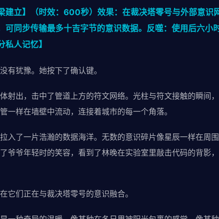
梁建立】（时效：600秒）效果：在裁决塔零号与外部意识
，可同步传输最多十吉字节的意识数据。反噬：使用后六小
分私人记忆】
没有犹豫。她按下了确认键。
体射出，击中了管道上方的符文网络。光柱与符文接触的瞬间，
管一样在墙壁中流动，连接着城市的每一个角落。
拉入了一片浩瀚的数据海洋。无数的意识碎片像星辰一样在周围
了爷爷年轻时的笑容，看到了林晚在实验室里敲击代码的背影，
在它们正在与裁决塔零号的意识融合。