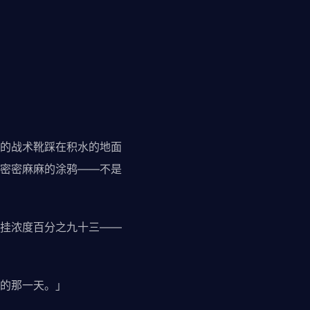
的战术靴踩在积水的地面
密密麻麻的涂鸦——不是
挂浓度百分之九十三——
的那一天。」