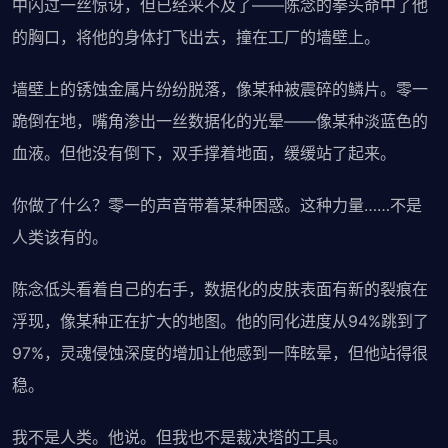
中闪过一丝惊讶，但已经来不及了——陈念的拳头命中了他
的胸口，将他的身体打飞出去，撞在工厂的墙壁上。
墙壁上的锈蚀金属片纷纷脱落，像某种被震碎的鳞片。零一
跪倒在地，嘴角渗出一丝数据化的光晕——像某种淡蓝色的
血液。但他没有倒下，双手撑着地面，缓缓站了起来。
你做了什么？零一的声音带着某种困惑。这种力量……不是
人类该有的。
陈念低头看着自己的右手，数据化的皮肤表面有新的裂痕在
浮现，像某种正在扩大的地图。他的同化进度从94%跳到了
97%，灵魂侵蚀深度的增加让他感到一阵眩晕，但他站得很
稳。
我不是人类。他说。但我也不是裁决塔的工具。