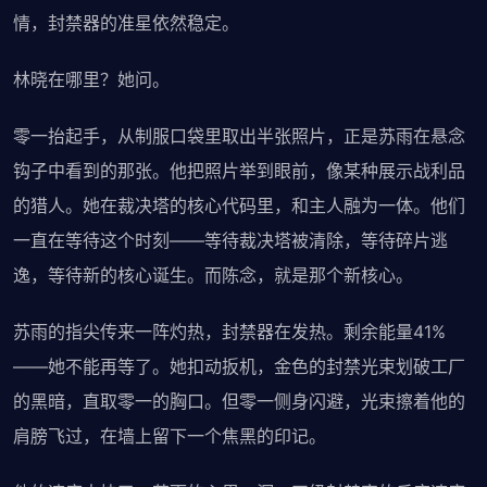
情，封禁器的准星依然稳定。
林晓在哪里？她问。
零一抬起手，从制服口袋里取出半张照片，正是苏雨在悬念
钩子中看到的那张。他把照片举到眼前，像某种展示战利品
的猎人。她在裁决塔的核心代码里，和主人融为一体。他们
一直在等待这个时刻——等待裁决塔被清除，等待碎片逃
逸，等待新的核心诞生。而陈念，就是那个新核心。
苏雨的指尖传来一阵灼热，封禁器在发热。剩余能量41%
——她不能再等了。她扣动扳机，金色的封禁光束划破工厂
的黑暗，直取零一的胸口。但零一侧身闪避，光束擦着他的
肩膀飞过，在墙上留下一个焦黑的印记。