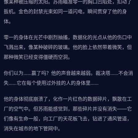
像某种被压缩的太阳。苏雨瞄准零一的胸口凹陷处，扣动了
扳机。金色的封禁光束如同一道闪电，瞬间贯穿了他的身
体。
零一的身体在光芒中剧烈抽搐，数据化的光点从他的伤口中
飞溅出来，像某种破碎的玻璃。他的脸上依然带着微笑，但
那种微笑已经变得僵硬而空洞。
你们以为……赢了吗？他的声音越来越弱。裁决塔……不会消
失……它在每个使用过外挂的人的身体里……
他的身体彻底崩溃了，化作一片红色的数据碎片，飘散在工
厂的空气中。但苏雨能感觉到，那些碎片并没有消失——它
们像有生命一般，向工厂的天花板飞去，钻进了通风管道，
消失在城市的地下管网中。