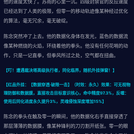
他的速度太快了。苏雨的心里一沉。四级封禁官的反应速度
已经达到了人类的极限，但零一的移动轨迹像某种经过优化
的算法，毫无冗余，毫无破绽。
陈念突然冲了上去。他的数据化身体在发光，蓝色的数据流
像某种燃烧的火焰，环绕着他的拳头。他没有任何花哨的动
作，只是一记直拳，但拳风所过之处，空气都在扭曲。
【叮！遭遇裁决塔高级执行者，同化临界，随机外挂弹窗！】
【红品外挂：【数据穿透·破限一击】（时效：永久）效果：可无视物
理防御和数据膜，直接攻击目标意识核心，命中精度97.3%，反噬：
使用后同化进度永久提升3%，灵魂侵蚀深度增加15%】
陈念的拳头在触及零一的瞬间，他的数据化右手直接穿透了
那层薄薄的数据膜，像某种锋利的刀刃割开纸张。零一的眼