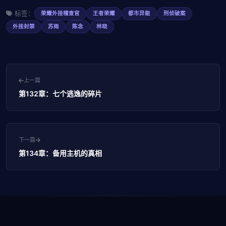
标签：
荣耀外挂稽查官
王者荣耀
都市异能
刑侦破案
外挂封禁
苏雨
陈念
林晓
上一篇
第132章：七个逃逸的碎片
下一篇
第134章：备用主机的真相