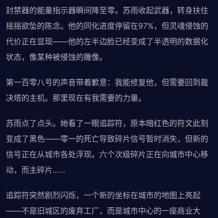
封禁器的能量指示器瞬间降至零。苏雨收起武器，转身扶住
摇摇欲坠的陈念。他的同化进度停留在97%，但灵魂侵蚀的
代价正在显现——他的左半边脸已经变成了半透明的数据化
状态，像某种被侵蚀的雕像。
第一百零八号的声音带着歉意：我能修复他，但需要回到裁
决塔的主机。那里现在有我需要的力量。
苏雨点了点头。她看了一眼追踪符，原本暗红色的符文此刻
变成了黑色——零一的死亡导致碎片信号暂时消失，但新的
信号正在从城市各处浮现。六个次级碎片正在向城市中心移
动，而主碎片……
追踪符突然剧烈闪烁，一个新的坐标在城市的地图上亮起
——不是旧城区的废弃工厂，而是城市中心的一座商业大