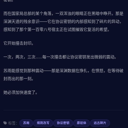
而在国家局总部的某个角落，一双浑浊的眼睛正在黑暗中睁开。那是
深渊天道的残余意识——它在协议密钥的内部感知到了碎片的异动，
感知到了那个第一百零八号宿主正在试图摧毁它复活的希望。
它开始撞击封印。
一次，两次，三次……每一次撞击都让协议密钥发出微弱的震动。
苏雨能感觉到那种震动——那是深渊数据在挣扎，在愤怒，在等待破
封而出的那一刻。
她必须加快速度了。
标签：
苏雨
规则改写
协议密钥
原初体
远古碎片