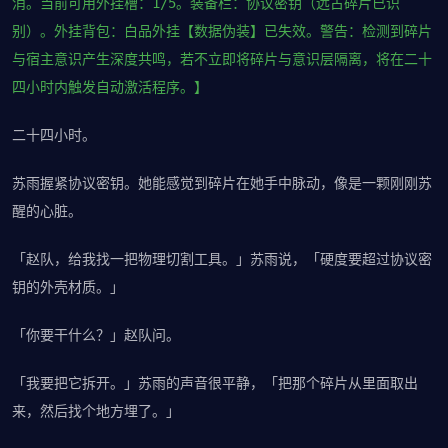
消。当前可用外挂槽：1/5。装备栏：协议密钥（远古碎片已识
别）。外挂背包：白品外挂【数据伪装】已失效。警告：检测到碎片
与宿主意识产生深度共鸣，若不立即将碎片与意识层隔离，将在二十
四小时内触发自动激活程序。】
二十四小时。
苏雨握紧协议密钥。她能感觉到碎片在她手中脉动，像是一颗刚刚苏
醒的心脏。
「赵队，给我找一把物理切割工具。」苏雨说，「硬度要超过协议密
钥的外壳材质。」
「你要干什么？」赵队问。
「我要把它拆开。」苏雨的声音很平静，「把那个碎片从里面取出
来，然后找个地方埋了。」