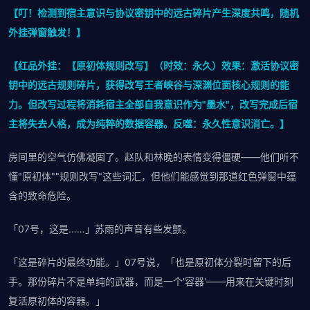
【叮！检测到宿主意识与协议密钥中的远古碎片产生深度共鸣，随机
外挂弹窗触发！】
【红品外挂：【原初体规则改写】（时效：永久）效果：激活协议密
钥中的远古规则碎片，获得改写王者峡谷与深渊位面核心规则的能
力。但改写过程将消耗宿主全部自我意识作为"墨水"，改写完成后宿
主将失去人格，成为纯粹的数据容器。反噬：永久性意识消亡。】
房间里的空气仿佛凝固了。赵队和林晚的表情变得僵硬——他们听不
懂"原初体""规则改写"这些词汇，但他们能感觉到那道红色弹窗中蕴
含的致命危险。
「07号，这是……」苏雨的声音有些发颤。
「这是碎片的最终功能。」07号说，「也是原初体分裂时留下的后
手。那份碎片不是单纯的武器，而是一个'容器'——用来在关键时刻
复活原初体的容器。」