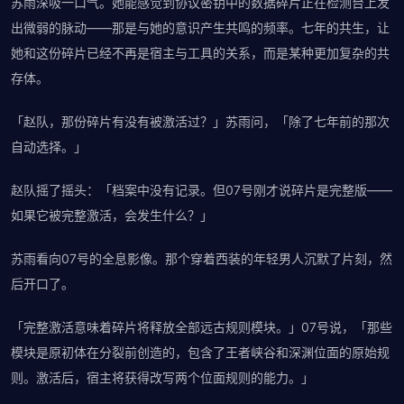
苏雨深吸一口气。她能感觉到协议密钥中的数据碎片正在检测台上发
出微弱的脉动——那是与她的意识产生共鸣的频率。七年的共生，让
她和这份碎片已经不再是宿主与工具的关系，而是某种更加复杂的共
存体。
「赵队，那份碎片有没有被激活过？」苏雨问，「除了七年前的那次
自动选择。」
赵队摇了摇头：「档案中没有记录。但07号刚才说碎片是完整版——
如果它被完整激活，会发生什么？」
苏雨看向07号的全息影像。那个穿着西装的年轻男人沉默了片刻，然
后开口了。
「完整激活意味着碎片将释放全部远古规则模块。」07号说，「那些
模块是原初体在分裂前创造的，包含了王者峡谷和深渊位面的原始规
则。激活后，宿主将获得改写两个位面规则的能力。」