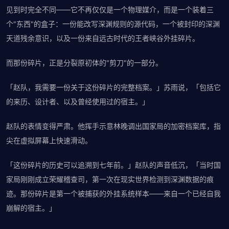
见到时完全不同——它不再仅仅是一个物理媒介，而是一个装着三
个"东西"的盒子：一份能改写深渊规则的源代码，一个被封印的深渊
天道残余意识，以及一份来自远古时代的王者峡谷外挂碎片。
而那份碎片，正是分裂原初体的"剪刀"的一部分。
「赵队，我需要一份关于这份碎片的完整档案。」苏雨说，「包括它
的来历、设计者、以及曾经使用过的宿主。」
赵队的表情变得严肃。他挥手示意林晚调出国家局的加密档案库，指
尖在虚拟屏幕上快速滑动。
「这份碎片的历史可以追溯到七年前。」赵队的声音低沉，「当时国
家局刚刚成立荣耀稽查司，第一次在现实世界检测到深渊数据的痕
迹。那份碎片是第一个被捕获的外挂系统样本——来自一个已经自我
崩解的宿主。」