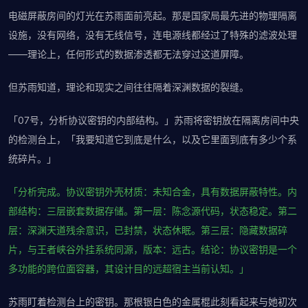
电磁屏蔽房间的灯光在苏雨面前亮起。那是国家局最先进的物理隔离
设施，没有网络，没有无线信号，连电源线都经过了特殊的滤波处理
——理论上，任何形式的数据渗透都无法穿过这道屏障。
但苏雨知道，理论和现实之间往往隔着深渊数据的裂缝。
「07号，分析协议密钥的内部结构。」苏雨将密钥放在隔离房间中央
的检测台上，「我要知道它到底是什么，以及它里面到底有多少个系
统碎片。」
「分析完成。协议密钥外壳材质：未知合金，具有数据屏蔽特性。内
部结构：三层嵌套数据存储。第一层：陈念源代码，状态稳定。第二
层：深渊天道残余意识，已封禁，状态休眠。第三层：隐藏数据碎
片，与王者峡谷外挂系统同源，版本：远古。结论：协议密钥是一个
多功能的跨位面容器，其设计目的远超宿主当前认知。」
苏雨盯着检测台上的密钥。那根银白色的金属棍此刻看起来与她初次