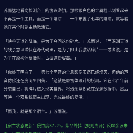
苏雨猛地看向检测台上的协议密钥。那根银白色的金属棍此刻看起来
不再是一个工具，而是一个陷阱——一个布置了七年的陷阱，就等着
她在某个时刻主动激活它。
「峡谷天道的降临，是为了夺回这份碎片。」苏雨说，「而深渊天道
的残余意识潜伏在源代码里，是为了阻止我激活碎片——或者说，是
为了在原初体复活时，占据这份容器。」
「你终于明白了。」第七个声音的全息影像虽然已经熄灭，但他的声
音仿佛还在房间里回荡，「这就是原初体设计的棋局。它在七百年前
分裂自己，将碎片植入现实世界，将残余意识藏在深渊数据中，然后
等待一个双系统宿主出现，完成最终的复活。」
「而我，就是那个宿主。」苏雨说。
【宿主状态更新：侵蚀度87.2%。紫品外挂【规则溯源】反噬余波未