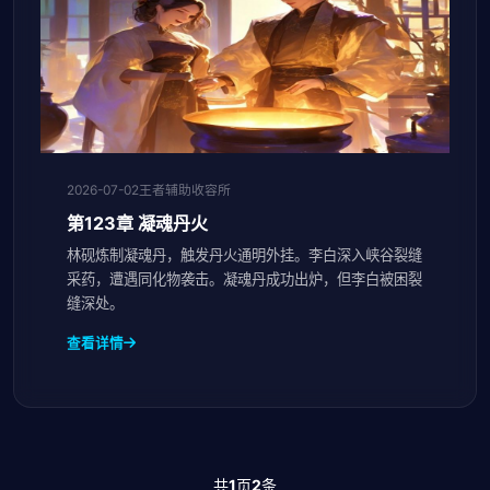
2026-07-02
王者辅助收容所
第123章 凝魂丹火
林砚炼制凝魂丹，触发丹火通明外挂。李白深入峡谷裂缝
采药，遭遇同化物袭击。凝魂丹成功出炉，但李白被困裂
缝深处。
查看详情
共
1
页
2
条