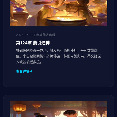
2026-07-02
王者辅助收容所
第124章 药引通神
林砚炼制凝魂丹成功，触发药引通神外挂，丹药数量翻
倍。李白被极同极化碎片侵蚀，林砚带领典韦、蔡文姬深
入峡谷裂缝救援。
查看详情