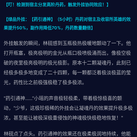
【叮！检测到宿主分发高阶丹药，触发外挂协同效应！】
【绿品外挂：【药引通神】（5小时）丹药对宿主及收容所英雄的效
果提升50%，副作用降低70%，丹药数量翻倍】
外挂触发的瞬间，林砚感到玉瓶极热极暖地颤动了一下。他
打开瓶塞，极亮极明的金光从瓶口极喷极涌而出，像极空极
破的夜里极亮极明的极光极影。原本十二颗凝魂丹，此刻已
经极多极多地变成了二十四颗，每一颗都泛着极淡极蓝的莹
光，药性比之前极强极稳了极多极浓。
"药引通神......"小瑶的声音极轻极柔，带着极惊极喜的颤
动，"少爷，这极珍极稀的外挂会让凝魂丹的效果提升极多极
浓，甚至能让被极深极重侵蚀的神魂极快极稳地恢复！"
林砚点了点头。药引通神的效果还在极柔极润地持续，他能