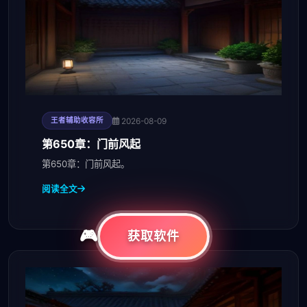
2026-08-09
王者辅助收容所
第650章：门前风起
第650章：门前风起。
阅读全文
获取软件