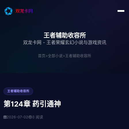
王者辅助收容所
双龙卡网 - 王者荣耀玄幻小说与游戏资讯
首页
>
全部小说
>
王者辅助收容所
王者辅助收容所
第124章 药引通神
2026-07-02
3 阅读