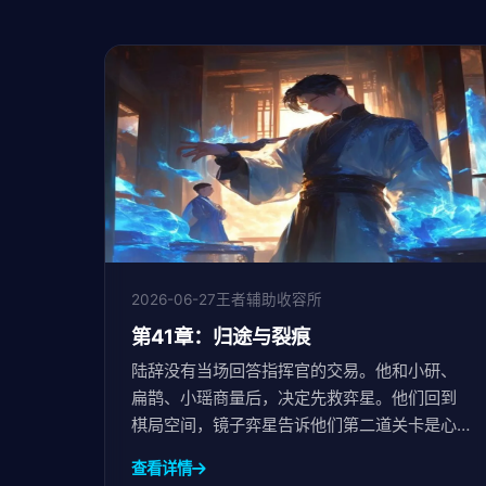
2026-06-27
王者辅助收容所
第41章：归途与裂痕
陆辞没有当场回答指挥官的交易。他和小研、
扁鹊、小瑶商量后，决定先救弈星。他们回到
棋局空间，镜子弈星告诉他们第二道关卡是心
魔镜。陆辞直面了师父死亡的记忆，心魔镜碎
查看详情
裂。他们来到弈星的记忆花园，弈星请求陆辞...