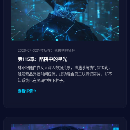
2026-07-02
外挂反噬：我被峡谷操控
第115章：陷阱中的星光
林昭跟随白衣女人深入数据荒原，遭遇系统执行官围剿，
触发紫品外挂时间缓流，成功融合第二块意识碎片，却不
知系统已在灵魂中埋下种子。
查看详情