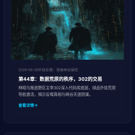
2026-06-26
外挂反噬：我被峡谷操控
第44章：数据荒原的秩序，302的交易
林昭与叛逃野区主宰302深入代码库底层，绿品外挂荒原
导航激活，揭示反噬真相与峡谷天道阴谋。
查看详情