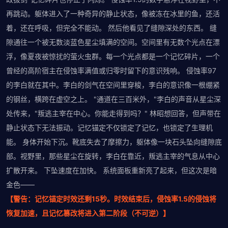
再跳动。躯体进入了一种奇异的静止状态，像被冻在冰里的鱼，还活
着，还在呼吸，但完全不能动。 然后他看见了缝隙深处的东西。 缝
隙通往一个被无数淡蓝色星尘填满的空间。空间里有无数个光点在漂
浮，像夏夜被惊扰的萤火虫群。每一个光点都是一个记忆碎片，一个
曾经的高阶宿主在侵蚀率满值或归零时留下的意识残响。 侵蚀率97
的李白就在其中。李白的剑气在空间里穿梭，李白的意识像一根绷紧
的钢丝，横跨在虚空之上。 "通道在三百米外，"李白的声音从星尘深
处传来，"叛逃主宰在中心。你能走得到吗？" 林昭想回答，但声带在
静止状态下无法振动。记忆锚定不仅锁定了记忆，也锁定了生理机
能。 身体开始下沉。靴底失去了摩擦力，躯体像一块石头坠向缝隙底
部。视野里，那些星尘在旋转，李白在靠近，叛逃主宰的气息从中心
扩散开来。 下坠速度在加快。 系统面板重新亮了起来，但这次是暗
金色——
【警告：记忆锚定时效还剩15秒。时效结束后，侵蚀率1.5的侵蚀将
恢复加速，且记忆篡改将进入第二阶段（不可逆）】