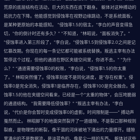
荒原的底层结构在活动，巨大的东西在底下翻身。 躯体对这种搏动的
抵抗力在下降。他能感觉到侵蚀率在视野边缘跳动，不是系统面板，
是某种更原始的本能感知。 "侵蚀率1.5的宿主，"李白的声音变得急
切，"你的倒计时还有多久？" "不知道，"林昭说，"面板消失了。"
"侵蚀率进入第三阶段了，"李白说，"侵蚀率1.5到侵蚀率2.0之间是记
忆篡改期。你现在的每一条记忆都可能被系统替换。叛逃主宰有办法
暂停这个过程，但他的通道在野区夹缝空间里，你进不去。" "为什
么？" "通道需要侵蚀率0的权限，"李白说，"侵蚀率1.5的你太重
了。" 林昭突然懂了。侵蚀率刻度不是同化进度，是"存在权重"。侵
蚀率0是完全消失，侵蚀率1是临界存在，侵蚀率100是完全融合。侵
蚀率1.5的他在夹缝空间看来，已经是一个"太重的物体"，会压垮脆弱
的通道结构。 "我需要降低侵蚀率？" "叛逃主宰有办法，"李白
说，"代价是你会暂时变成侵蚀率0的虚影。时间限制是——" 搏动声
戛然而止。 林昭脚下的地面突然裂开了一道缝隙。不是裂口那种规则
裂痕，是物理性的断裂，像干涸的河床被地下涌出的力量撑开。缝隙
里涌出的不是数据流，是淡蓝色的、像星尘一样的东西。 躯体对这些