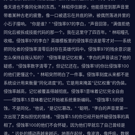
像天道也不像同化体的东西。" 林昭停住脚步。他能感觉到那声音里
带着某种古老的疲惫，像一口被遗忘在井底的钟，被偶然落进井里的
小石子撞响。 "你是谁？" "侵蚀率97的李白，"声音回答，"满值拒绝
同化后被拆成技能代码的那一个。我在这里守了四百年。" 林昭瞳孔
收缩。侵蚀率97的李白？英雄模板里的侵蚀率应该是零才对——系统
把同化者的侵蚀率清零后封存在英雄代码中。侵蚀率97的残余意识是
怎么保持自我认知的？ "侵蚀率是记忆权重，"李白的声音读出了他的
疑惑，"侵蚀率数字清零了，但记忆还在。侵蚀率1的你比侵蚀率100
的他们更懂这个。" 林昭突然明白了一件事。侵蚀率刻度从来都不是
系统设计用来衡量"同化进度"的。它是用来掩盖"记忆权重"的伪装。
侵蚀率越高，记忆被覆盖得越彻底。侵蚀率1意味着记忆完全自由
——侵蚀率1.5意味着记忆开始被系统重新编码。 "侵蚀率1.5的侵
蚀，不是同化，"他说，"是记忆篡改。" "聪明，"李白的声音里第一
次出现了类似担忧的情绪，"侵蚀率1.5的你已经开始怀疑侵蚀率的真
相了。侵蚀率100的他们不会怀疑，因为他们早就忘了自己曾经是
谁。" 远处的搏动声越来越近。地面在起伏，像波浪，像呼吸。数据