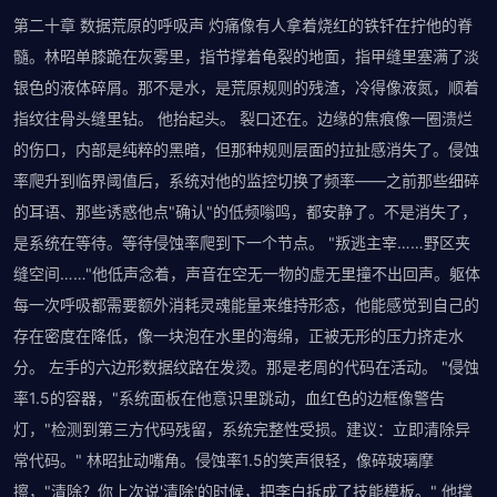
第二十章 数据荒原的呼吸声 灼痛像有人拿着烧红的铁钎在拧他的脊
髓。林昭单膝跪在灰雾里，指节撑着龟裂的地面，指甲缝里塞满了淡
银色的液体碎屑。那不是水，是荒原规则的残渣，冷得像液氮，顺着
指纹往骨头缝里钻。 他抬起头。 裂口还在。边缘的焦痕像一圈溃烂
的伤口，内部是纯粹的黑暗，但那种规则层面的拉扯感消失了。侵蚀
率爬升到临界阈值后，系统对他的监控切换了频率——之前那些细碎
的耳语、那些诱惑他点"确认"的低频嗡鸣，都安静了。不是消失了，
是系统在等待。等待侵蚀率爬到下一个节点。 "叛逃主宰……野区夹
缝空间……"他低声念着，声音在空无一物的虚无里撞不出回声。躯体
每一次呼吸都需要额外消耗灵魂能量来维持形态，他能感觉到自己的
存在密度在降低，像一块泡在水里的海绵，正被无形的压力挤走水
分。 左手的六边形数据纹路在发烫。那是老周的代码在活动。 "侵蚀
率1.5的容器，"系统面板在他意识里跳动，血红色的边框像警告
灯，"检测到第三方代码残留，系统完整性受损。建议：立即清除异
常代码。" 林昭扯动嘴角。侵蚀率1.5的笑声很轻，像碎玻璃摩
擦，"清除？你上次说'清除'的时候，把李白拆成了技能模板。" 他撑