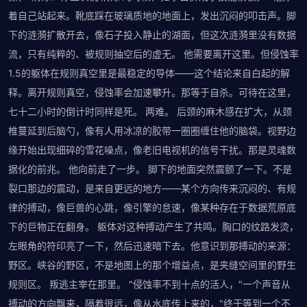
着自己站起来。靴底踩在玻璃质地的地面上，发出沉闷的叩击声。脚
下的涟漪扩散开去，像石子投入静止的湖面，但这次涟漪里没有数据
流，只有纯粹的、被规则抽空后的虚无。 他需要离开这里。但侵蚀率
1.5的躯体在规则真空里是最稳定的导体——这个结论来自白起的解
释。离开规则真空，侵蚀率会加速攀升。那等于自杀。可待在这里，
七十二小时的倒计时同样是死。 两难。 后颈的麻木感在扩大，从颈
椎蔓延到后脑勺，像有人用冰凉的胶带一圈圈缠住他的脑袋。视野边
缘开始出现细碎的雪花噪点，像老旧电视机的信号干扰。那是灵魂数
据化的前兆。 他向前走了一步。 脚下的地面突然震颤了一下。不是
裂口那边的震动，是来自更远的地方——某个方向传来沉闷的、有规
律的搏动，像巨兽的心跳，像引擎的怠速，像某种存在于数据荒原底
下的巨物正在翻身。 躯体对这种搏动产生了共鸣。胸口的纹路发烫，
左眼角的符印亮了一下，然后迅速暗下去。他意识到那搏动的来源：
野区。峡谷的野区，不是地图上的那个增益点，是夹缝空间里的野生
规则区。 叛逃主宰在那里。 "侵蚀率不到十点的活人，"一个声音从
搏动的方向飘来，隔着很远，像从水底传上来的，"终于等到一个不