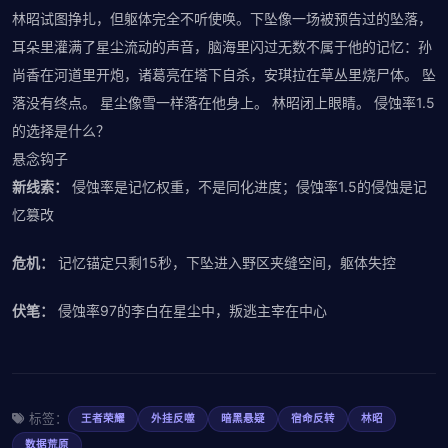
林昭试图挣扎，但躯体完全不听使唤。下坠像一场被预告过的坠落，
耳朵里灌满了星尘流动的声音，脑海里闪过无数不属于他的记忆：孙
尚香在河道里开炮，诸葛亮在塔下自杀，安琪拉在草丛里烧尸体。 坠
落没有终点。 星尘像雪一样落在他身上。 林昭闭上眼睛。 侵蚀率1.5
的选择是什么？
悬念钩子
新线索：
侵蚀率是记忆权重，不是同化进度；侵蚀率1.5的侵蚀是记
忆篡改
危机：
记忆锚定只剩15秒，下坠进入野区夹缝空间，躯体失控
伏笔：
侵蚀率97的李白在星尘中，叛逃主宰在中心
标签：
王者荣耀
外挂反噬
暗黑悬疑
宿命反转
林昭
数据荒原