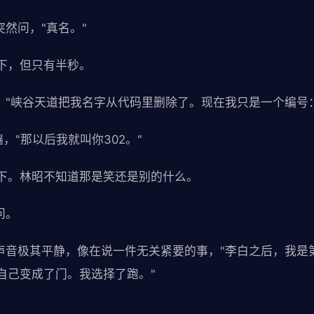
突然问，"真名。"
下，但只有半秒。
，"峡谷天道把我名字从代码里删除了。现在我只是一个编号：
遍，"那以后我就叫你302。"
下。林昭不知道那是笑还是别的什么。
问。
的声音极其平静，像在说一件无关紧要的事，"李白之后，我是
自己变成了门。我选择了跑。"