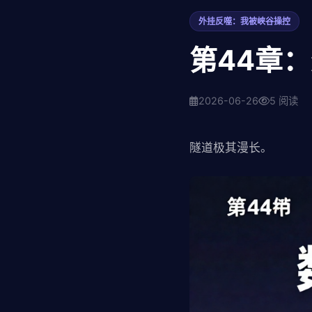
外挂反噬：我被峡谷操控
第44章
2026-06-26
5 阅读
隧道极其漫长。