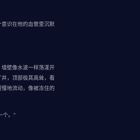
个意识在他的血管里沉默
。墙壁像水波一样荡漾开
矿井，顶部极其高耸，看
缓慢地流动，像被冻住的
一个。"