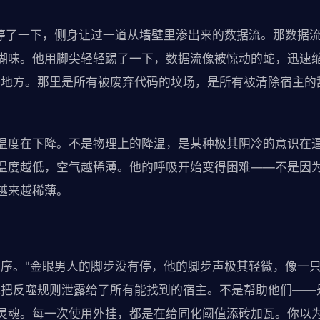
人停了一下，侧身让过一道从墙壁里渗出来的数据流。那数据
糊味。他用脚尖轻轻踢了一下，数据流像被惊动的蛇，迅速
的地方。那里是所有被废弃代码的坟场，是所有被清除宿主的
温度在下降。不是物理上的降温，是某种极其阴冷的意识在
温度越低，空气越稀薄。他的呼吸开始变得困难——不是因
越来越稀薄。
秩序。"金眼男人的脚步没有停，他的脚步声极其轻微，像一
我把反噬规则泄露给了所有能找到的宿主。不是帮助他们——
灵魂。每一次使用外挂，都是在给同化阈值添砖加瓦。你以