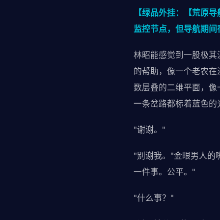
【绿品外挂：【荒原导
监控节点，但导航期间
林昭能感觉到一股极其
的帮助，像一个老农在
数层叠的二维平面，像
一条岔路都标着蓝色的
"谢谢。"
"别谢我。"金眼男人
一件事。公平。"
"什么事？"