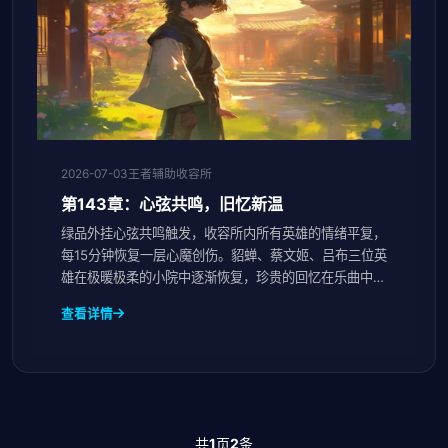
2026-07-03
王者辅助收容所
第143章：心弦共鸣，旧忆新温
绿品外挂心弦共鸣触发，收容所内所有英雄的情绪平复，
每15分钟恢复一层心魔创伤。貂蝉、蔡文姬、吕布三位英
雄在极暖极柔的小院中逐渐恢复，珍贵的回忆在乐曲中缓
缓涌现。
查看详情
共
1
页
2
条