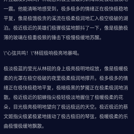
一震。他能清晰地感受到，极多极多的情绪正在极快极稳地
平复，像是极饿极贪的溪流在极柔极润地汇入极空极破的湖
泊。极近极近的英雄们极骤极猛地颤抖了一下，像是极脆极
薄的玻璃在极重极狠的锤击下极慢极缓地苏醒。
\"心弦共鸣！\"林砚极响极亮地暴喝。
极淡极蓝的莹光从林砚的身上极亮极明地绽放，像是极暖极
柔的光罩在极空极破的夜里极柔极润地撑开。极多极多的情
绪正在极快极稳地平复，极暗极黑的梦魇正在极柔极润地消
散。极近极近的貂蝉指尖极轻极淡地握住了极暖极柔的花
朵，目光极亮极明地望向了极远极远的天空。极近极近的蔡
文姬指尖极紧极紧地拨动了极古极旧的琴弦，极暖极柔的乐
曲极慢极缓地飘散。