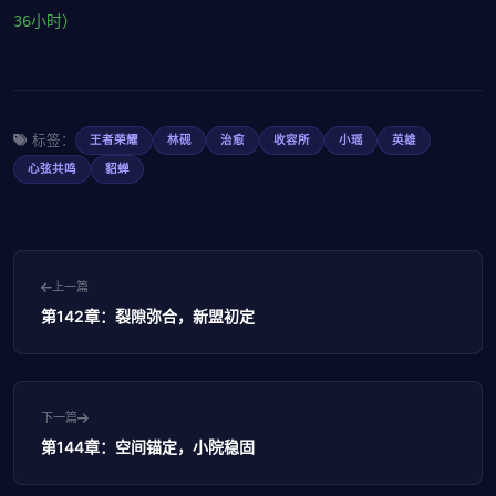
36小时）
标签：
王者荣耀
林砚
治愈
收容所
小瑶
英雄
心弦共鸣
貂蝉
上一篇
第142章：裂隙弥合，新盟初定
下一篇
第144章：空间锚定，小院稳固