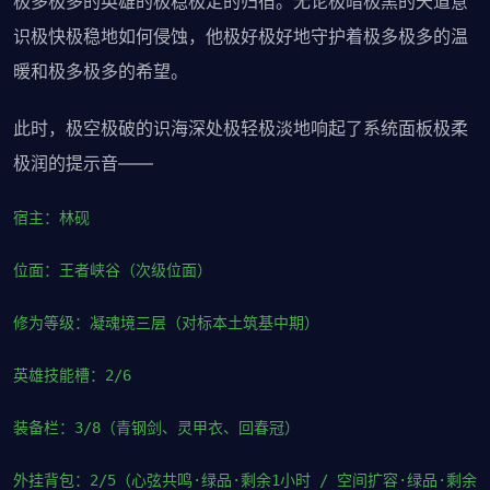
极多极多的英雄的极稳极定的归宿。无论极暗极黑的天道意
识极快极稳地如何侵蚀，他极好极好地守护着极多极多的温
暖和极多极多的希望。
此时，极空极破的识海深处极轻极淡地响起了系统面板极柔
极润的提示音——
宿主：林砚
位面：王者峡谷（次级位面）
修为等级：凝魂境三层（对标本土筑基中期）
英雄技能槽：2/6
装备栏：3/8（青钢剑、灵甲衣、回春冠）
外挂背包：2/5（心弦共鸣·绿品·剩余1小时 / 空间扩容·绿品·剩余