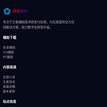
专注于王者辅助技术研发与应用，为玩家提供全方位
的解决方案，助力数字化转型升级。
辅助下载
安卓辅助
iOS辅助
PC辅助
内容阅读
全部小说
王者热讯
英雄攻略
版本更新
站点信息