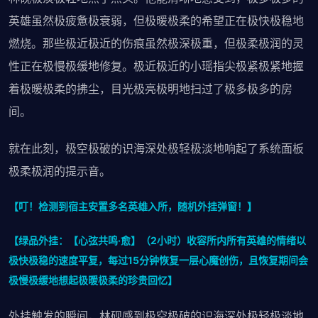
英雄虽然极疲惫极衰弱，但极暖极柔的希望正在极快极稳地
燃烧。那些极近极近的伤痕虽然极深极重，但极柔极润的灵
性正在极慢极缓地修复。极近极近的小瑶指尖极紧极紧地握
着极暖极柔的拂尘，目光极亮极明地扫过了极多极多的房
间。
就在此刻，极空极破的识海深处极轻极淡地响起了系统面板
极柔极润的提示音。
【叮！检测到宿主安置多名英雄入所，随机外挂弹窗！】
【绿品外挂：【心弦共鸣·愈】（2小时）收容所内所有英雄的情绪以
极快极稳的速度平复，每过15分钟恢复一层心魔创伤，且恢复期间会
极慢极缓地想起极暖极柔的珍贵回忆】
外挂触发的瞬间，林砚感到极空极破的识海深处极轻极淡地