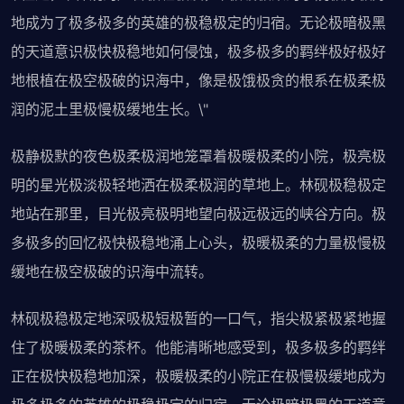
地成为了极多极多的英雄的极稳极定的归宿。无论极暗极黑
的天道意识极快极稳地如何侵蚀，极多极多的羁绊极好极好
地根植在极空极破的识海中，像是极饿极贪的根系在极柔极
润的泥土里极慢极缓地生长。\"
极静极默的夜色极柔极润地笼罩着极暖极柔的小院，极亮极
明的星光极淡极轻地洒在极柔极润的草地上。林砚极稳极定
地站在那里，目光极亮极明地望向极远极远的峡谷方向。极
多极多的回忆极快极稳地涌上心头，极暖极柔的力量极慢极
缓地在极空极破的识海中流转。
林砚极稳极定地深吸极短极暂的一口气，指尖极紧极紧地握
住了极暖极柔的茶杯。他能清晰地感受到，极多极多的羁绊
正在极快极稳地加深，极暖极柔的小院正在极慢极缓地成为