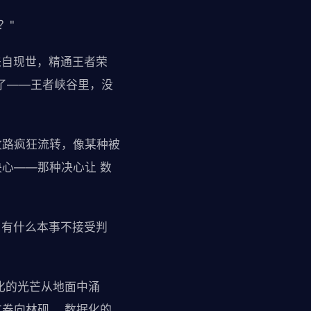
？"
来自现世，精通王者荣
了——王者峡谷里，没
纹路疯狂流转，像某种被
决心——那种决心让 数
，有什么本事不接受判
化的光芒从地面中涌
方卷向林砚， 数据化的