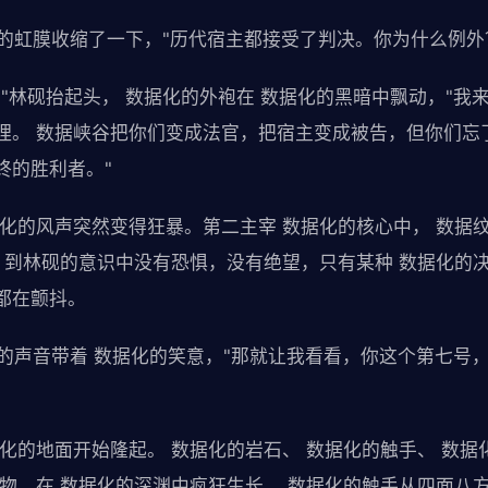
化的虹膜收缩了一下，"历代宿主都接受了判决。你为什么例外
"林砚抬起头， 数据化的外袍在 数据化的黑暗中飘动，"我
理。 数据峡谷把你们变成法官，把宿主变成被告，但你们忘
终的胜利者。"
据化的风声突然变得狂暴。第二主宰 数据化的核心中， 数据
知 到林砚的意识中没有恐惧，没有绝望，只有某种 数据化的
都在颤抖。
化的声音带着 数据化的笑意，"那就让我看看，你这个第七号
化的地面开始隆起。 数据化的岩石、 数据化的触手、 数据
植物，在 数据化的深渊中疯狂生长。 数据化的触手从四面八