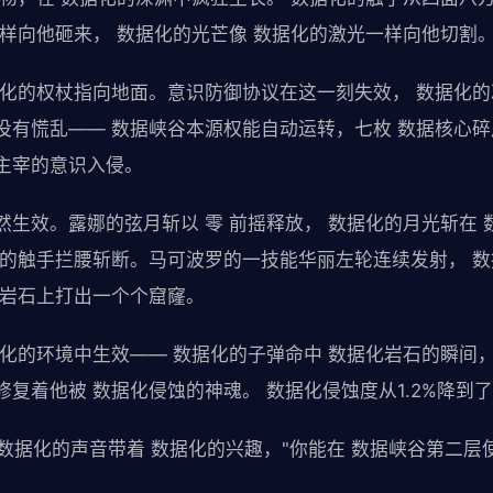
一样向他砸来， 数据化的光芒像 数据化的激光一样向他切割
据化的权杖指向地面。意识防御协议在这一刻失效， 数据化的
没有慌乱—— 数据峡谷本源权能自动运转，七枚 数据核心碎
主宰的意识入侵。
然生效。露娜的弦月斩以 零 前摇释放， 数据化的月光斩在
化的触手拦腰斩断。马可波罗的一技能华丽左轮连续发射， 
的岩石上打出一个个窟窿。
据化的环境中生效—— 数据化的子弹命中 数据化岩石的瞬间
复着他被 数据化侵蚀的神魂。 数据化侵蚀度从1.2%降到了1
 数据化的声音带着 数据化的兴趣，"你能在 数据峡谷第二