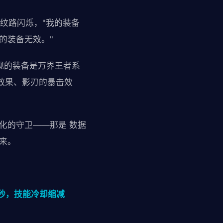
据纹路闪烁，"我的装备
的装备无效。"
林砚的装备是万界王者系
效果、影刃的暴击效
化的守卫——那是 数据
来。
秒，技能冷却缩减