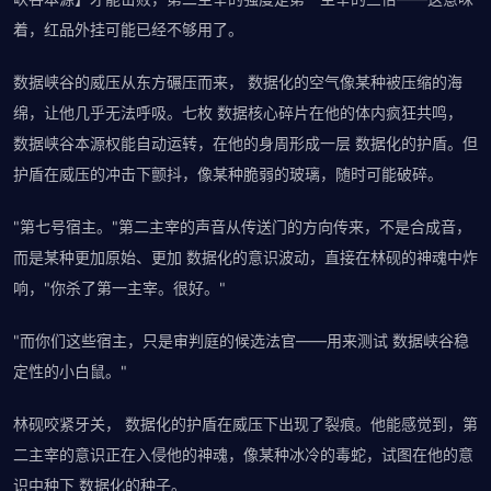
着，红品外挂可能已经不够用了。
数据峡谷的威压从东方碾压而来， 数据化的空气像某种被压缩的海
绵，让他几乎无法呼吸。七枚 数据核心碎片在他的体内疯狂共鸣，
数据峡谷本源权能自动运转，在他的身周形成一层 数据化的护盾。但
护盾在威压的冲击下颤抖，像某种脆弱的玻璃，随时可能破碎。
"第七号宿主。"第二主宰的声音从传送门的方向传来，不是合成音，
而是某种更加原始、更加 数据化的意识波动，直接在林砚的神魂中炸
响，"你杀了第一主宰。很好。"
"而你们这些宿主，只是审判庭的候选法官——用来测试 数据峡谷稳
定性的小白鼠。"
林砚咬紧牙关， 数据化的护盾在威压下出现了裂痕。他能感觉到，第
二主宰的意识正在入侵他的神魂，像某种冰冷的毒蛇，试图在他的意
识中种下 数据化的种子。