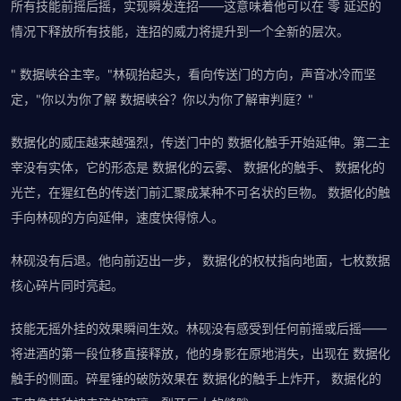
所有技能前摇后摇，实现瞬发连招——这意味着他可以在 零 延迟的
情况下释放所有技能，连招的威力将提升到一个全新的层次。
" 数据峡谷主宰。"林砚抬起头，看向传送门的方向，声音冰冷而坚
定，"你以为你了解 数据峡谷？你以为你了解审判庭？"
数据化的威压越来越强烈，传送门中的 数据化触手开始延伸。第二主
宰没有实体，它的形态是 数据化的云雾、 数据化的触手、 数据化的
光芒，在猩红色的传送门前汇聚成某种不可名状的巨物。 数据化的触
手向林砚的方向延伸，速度快得惊人。
林砚没有后退。他向前迈出一步， 数据化的权杖指向地面，七枚数据
核心碎片同时亮起。
技能无摇外挂的效果瞬间生效。林砚没有感受到任何前摇或后摇——
将进酒的第一段位移直接释放，他的身影在原地消失，出现在 数据化
触手的侧面。碎星锤的破防效果在 数据化的触手上炸开， 数据化的