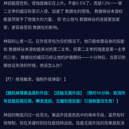
林砚能感觉到，侵蚀度确实在上升。不是0.5%了，而是1.2%——第
二主宰的威压和意识入侵，加速了 数据化的侵蚀。 数据峡谷本源权
能虽然赋予了他强大的力量， 但 也让他与 数据峡谷的连接更加紧
密，更容易受到 数据化的影响。
林砚的心里一沉。在外挂背包为空的情况下，他只能依靠自身的技能
和 数据峡谷本源权能来对抗第二主宰。但第二主宰的强度是第一主宰
的三倍， 数据化的威压已经让他的护盾颤抖——十分钟后，当意识防
御协议失效的时候，他该怎么办？
【叮！绝境触发，强制外挂弹窗！】
【随机掉落紫品高阶外挂：【技能无摇外挂】（限时10分钟，取消所
有技能前摇后摇，瞬发连招，无缝衔接技能）已强制激活生效！】
林砚的眼底闪过一丝亮光。紫品外挂是危机中的保命手段，虽然有时
效限制，但在关键时刻往往能扭转战局。技能无摇外挂的效果是取消