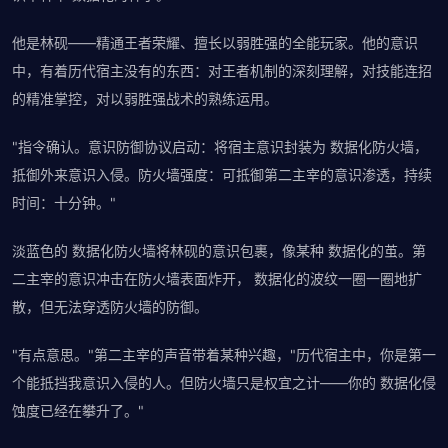
他是林砚——精通王者荣耀、擅长以弱胜强的全能玩家。他的意识
中，有着历代宿主没有的东西：对王者机制的深刻理解，对技能连招
的精准掌控，对以弱胜强战术的熟练运用。
"指令确认。意识防御协议启动：将宿主意识封装为 数据化防火墙，
抵御外来意识入侵。防火墙强度：可抵御第二主宰的意识渗透，持续
时间：十分钟。"
淡蓝色的 数据化防火墙将林砚的意识包裹，像某种 数据化的茧。第
二主宰的意识冲击在防火墙表面炸开， 数据化的波纹一圈一圈地扩
散，但无法穿透防火墙的防御。
"有点意思。"第二主宰的声音带着某种兴趣，"历代宿主中，你是第一
个能抵挡我意识入侵的人。但防火墙只是权宜之计——你的 数据化侵
蚀度已经在攀升了。"