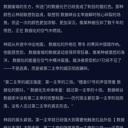
数据废墟的东方，传送门的数据光芒已经变成了刺目的猩红色。那种
颜色让林砚联想到血液，联想到 数据峡谷主宰崩解时核心碎裂的场
景。但这一次的颜色更加浓郁、更加深沉，像某种被压抑了数千年的
愤怒，正在 数据化的空气中燃烧。
林砚从井道中冲出地面， 数据化的外袍在 寒冬 的寒风中猎猎作响。
他能感觉到， 数据废墟的数据波动变得异常狂暴，像某种被激怒的海
洋， 数据化的能量在空气中横冲直撞。裁决者原型机07已经不见了
——不是逃离，而是被第二主宰的威压彻底碾碎。
"第二主宰的威压强度：第一主宰的三倍。"稽查07号的声音带着 数
据化的颤抖，" 数据化生命体体量：超过第一主宰的十倍。 数据峡谷
数据库中没有第二主宰的完整档案——历代宿主都在第一主宰阶段陨
落，没有人见过第二主宰的真实形态。"
林砚的眉头紧锁。第一主宰就已经强大到需要他触发红品外挂【 数据
峡谷本源】才能击败，第二主宰的强度是第一主宰的三倍——这意味