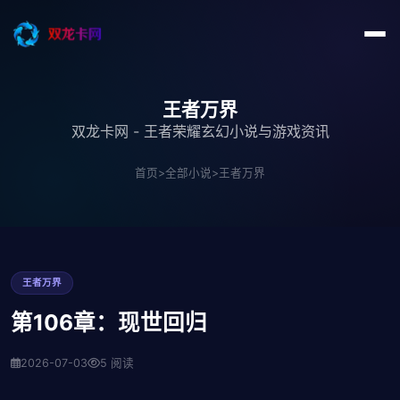
王者万界
双龙卡网 - 王者荣耀玄幻小说与游戏资讯
首页
>
全部小说
>
王者万界
王者万界
第106章：现世回归
2026-07-03
5 阅读