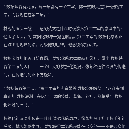
" 数据峡谷有九层，每一层都有一个主宰。你击败的只是第一层的主
宰，而我现在在第二层。"
林砚的眉头一皱——这句英文是什么时候渗入第二主宰的意识中的？
他甩了甩头，将 数据化的冲击抛在脑后。第二主宰的 数据化意识正
在试图用现世的语言污染他的思维，他必须保持专注。
数据废墟的地面开始崩塌， 数据化的岩壁向两侧裂开，露出 数据峡
谷第二层的入口——一个巨大的 数据化漩涡，像某种通往深渊的传送
门，在传送门的正下方旋转。
" 数据峡谷第二层。"第二主宰的声音带着 数据化的冷笑，"欢迎来到
真正的 数据深渊。在这里，你的技能、装备、外挂，都将受到 数据
化环境的压制。"
数据化的漩涡中传来一阵阵 数据化的风声，像某种被压抑了数千年的
呼吸。林砚能感觉到， 数据峡谷本源的权能在召唤他——不是召唤他