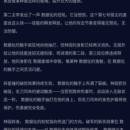
表皮像某种被击碎的玻璃，裂开巨大的缝隙。
第二主宰发出了一声 数据化的低吼。它没想到，这个第七号宿主的速
度会这么快——技能的瞬发释放，让他的攻击节奏变得毫无预兆，无
法防御。
数据化的触手疯狂地向他抽打，但林砚的身影已经再次消失。无摇外
挂让他的技能连招无缝衔接，将进酒的第二段、第三段位移连续释
放，他的身影在 数据废墟中穿梭，像某种 数据化的鬼魅，在 数据化
的触手之间灵活闪避。
碎星锤的破防效果持续生效， 数据化的触手上布满了裂痕。林砚抓住
破绽，名刀司命的被动触发——当受到致命伤害时，自动进入无敌状
态一秒。 数据化的触手抽打在他的身上，但名刀司命的金色护盾将他
保护，伤害被完全免疫。
林砚转身， 数据化的权杖指向传送门的方向。破军的斩杀效果在 数
据化的环境中生效——对 数据化生命体造成额外伤害。 数据峡谷本