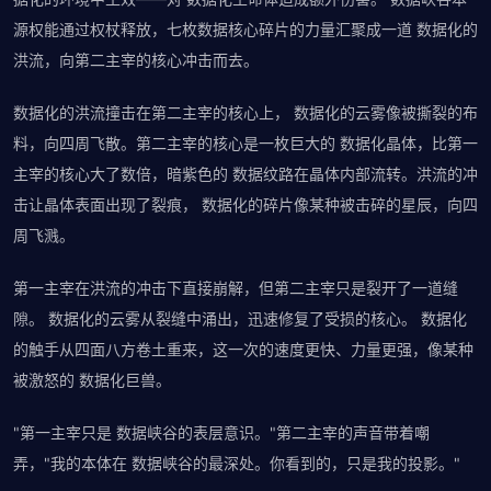
源权能通过权杖释放，七枚数据核心碎片的力量汇聚成一道 数据化的
洪流，向第二主宰的核心冲击而去。
数据化的洪流撞击在第二主宰的核心上， 数据化的云雾像被撕裂的布
料，向四周飞散。第二主宰的核心是一枚巨大的 数据化晶体，比第一
主宰的核心大了数倍，暗紫色的 数据纹路在晶体内部流转。洪流的冲
击让晶体表面出现了裂痕， 数据化的碎片像某种被击碎的星辰，向四
周飞溅。
第一主宰在洪流的冲击下直接崩解，但第二主宰只是裂开了一道缝
隙。 数据化的云雾从裂缝中涌出，迅速修复了受损的核心。 数据化
的触手从四面八方卷土重来，这一次的速度更快、力量更强，像某种
被激怒的 数据化巨兽。
"第一主宰只是 数据峡谷的表层意识。"第二主宰的声音带着嘲
弄，"我的本体在 数据峡谷的最深处。你看到的，只是我的投影。"