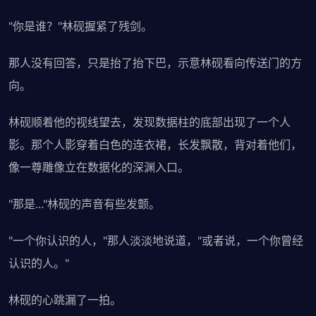
"你是谁？"林砚握紧了残剑。
那人没有回答，只是抬了抬下巴，示意林砚看向传送门的方
向。
林砚顺着他的视线望去，发现数据柱的底部出现了一个人
影。那个人影穿着白色的连衣裙，长发飘散，背对着他们，
像一尊雕像立在数据化的深渊入口。
"那是..."林砚的声音有些发颤。
"一个你认识的人，"那人淡淡地说道，"或者说，一个你曾经
认识的人。"
林砚的心跳漏了一拍。