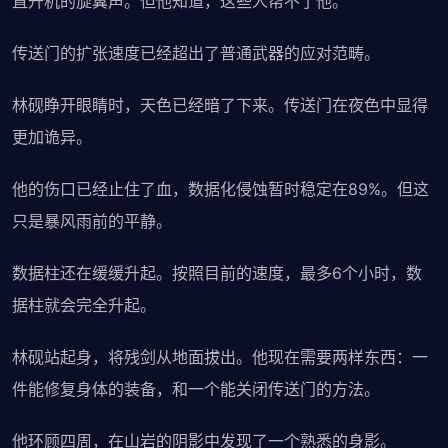
直升机的旋翼声。但他知道，这些人帮不了他。
传送门的扩张速度已经超出了普通武器的应对范畴。
林砚睁开眼睛时，天色已经暗了下来。传送门在夜色中显得
更加诡异。
他的伤口已经止住了血，数据化侵蚀暂时稳定在89%。但这
只是暴风雨前的平静。
数据柱还在缓缓升起。按照目前的速度，最多6个小时，数
据柱就会完全升起。
林砚站起身，将残剑从地面拔出。他现在需要两样东西：一
件能修复身体的装备，和一个能关闭传送门的方法。
他环顾四周，在山岩的阴影中发现了一个熟悉的身影。