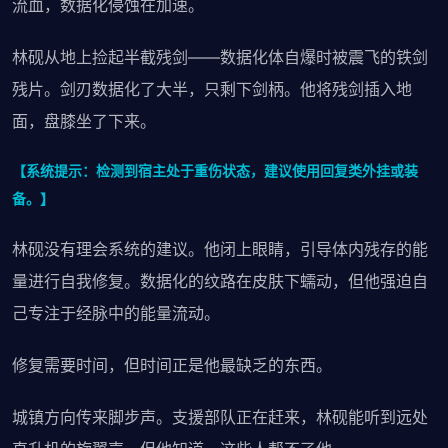
流血，数据化侵蚀在加速。
林砚从地上捡起半截残剑——数据化体自爆时被震飞的铁剑
残片。剑刃数据化了大半，只剩下剑柄。他将残剑插入地
面，盘膝坐了下来。
【系统提示：检测到宿主处于重伤状态，建议使用回复类外挂或装
备。】
林砚没有理会系统的建议。他闭上眼睛，引导体内残存的能
量进行自我修复。数据化的纹路在皮肤下蠕动，但他强迫自
己专注于经脉中的能量流动。
修复需要时间，但时间正是他最缺乏的东西。
城镇方向传来脚步声。支援部队正在赶来，林砚能听到远处