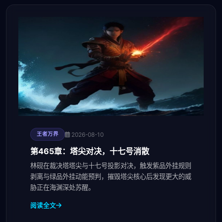
2026-08-10
王者万界
第465章：塔尖对决，十七号消散
林砚在裁决塔塔尖与十七号投影对决，触发紫品外挂规则
剥离与绿品外挂动能预判，摧毁塔尖核心后发现更大的威
胁正在海渊深处苏醒。
阅读全文