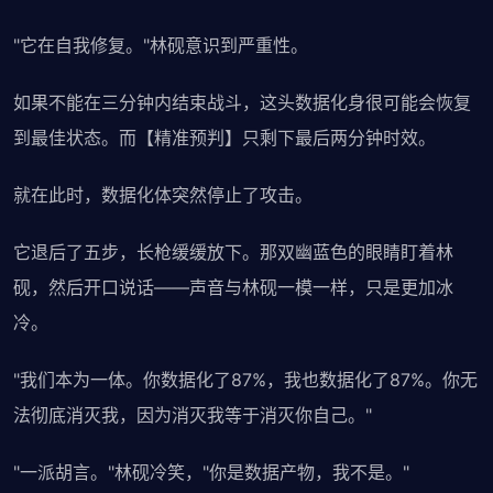
"它在自我修复。"林砚意识到严重性。
如果不能在三分钟内结束战斗，这头数据化身很可能会恢复
到最佳状态。而【精准预判】只剩下最后两分钟时效。
就在此时，数据化体突然停止了攻击。
它退后了五步，长枪缓缓放下。那双幽蓝色的眼睛盯着林
砚，然后开口说话——声音与林砚一模一样，只是更加冰
冷。
"我们本为一体。你数据化了87%，我也数据化了87%。你无
法彻底消灭我，因为消灭我等于消灭你自己。"
"一派胡言。"林砚冷笑，"你是数据产物，我不是。"