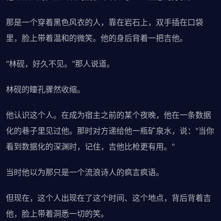
那是一个穿着黑色风衣的人，靠在岩石上，双手插在口袋
里，脸上带着温和的微笑。他的身后背着一把吉他。
"林砚，好久不见。"那人说道。
林砚的瞳孔骤然收缩。
他认识这个人。在成为宿主之前的某个夜晚，他在一条数据
化的巷子里见过他。那时对方递给他一瓶矿泉水，说："当你
看到数据化的深渊时，记住，吉他比枪更有用。"
当时他以为那只是一个流浪诗人的疯言疯语。
但现在，这个人出现在了这个时间、这个地点，背后背着吉
他，脸上带着洞悉一切的笑。