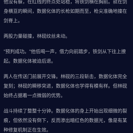
他没有躲，在红线的终点处站稳，将铁剑横在胸前。就在剑
身横亘的瞬间，数据化体的长枪如期而至，枪尖准确地撞在
剑脊上。
两股力量碰撞，林砚纹丝未动。
"预判成功。"他低喝一声，借力向前踏步，铁剑从下往上撩
起。数据化体被迫后退。
两人在传送门前展开交锋。林砚的三段斩击，数据化体完全
复刻；林砚的瞬移突进，数据化体也学得有模有样。但林砚
始终占据着一点微弱的优势。
战斗持续了整整十分钟。数据化体的身上开始出现细微的裂
痕，但依然没有倒下，反而渗出暗红色的数据光，像是有某
种修复机制正在生效。