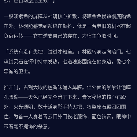
秒）已自动激活生效！】
一股淡紫色的屏障从神魂核心扩散，将暗金色侵蚀彻底隔绝
在外。林砚能感觉到系统在颤抖，像是一台老旧的机器在超
负荷运转——它在透支自己的存在，为宿主争取时间。
「系统有没有失控，试过才知道。」林砚转身走向暗门。七
魂锁灵石在怀中持续发热，七道魂影围绕在他身边，像七个
忠诚的卫士。
推开门，古观大殿的檀香味涌入鼻腔。但外面的景象让他瞳
孔骤缩——天色已经完全暗了下来，青冥秘境的核心石殿
外，火光通明，数十道身影手持火把，将整座石殿团团围
住。为首一人身着青云门外门长老服饰，面色铁青，眼神中
带着毫不掩饰的杀意。