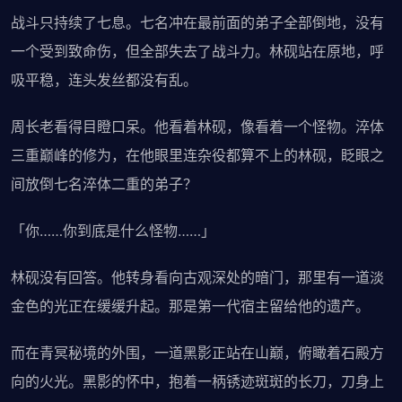
战斗只持续了七息。七名冲在最前面的弟子全部倒地，没有
一个受到致命伤，但全部失去了战斗力。林砚站在原地，呼
吸平稳，连头发丝都没有乱。
周长老看得目瞪口呆。他看着林砚，像看着一个怪物。淬体
三重巅峰的修为，在他眼里连杂役都算不上的林砚，眨眼之
间放倒七名淬体二重的弟子？
「你……你到底是什么怪物……」
林砚没有回答。他转身看向古观深处的暗门，那里有一道淡
金色的光正在缓缓升起。那是第一代宿主留给他的遗产。
而在青冥秘境的外围，一道黑影正站在山巅，俯瞰着石殿方
向的火光。黑影的怀中，抱着一柄锈迹斑斑的长刀，刀身上