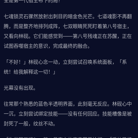
全是第一代宿主布下的局？
七魂锁灵石骤然放射出刺目的暗金色光芒。七道魂影不再翻
腾，而是整齐地排列成阵，七双眼睛死死盯着第八号宿主，
又看向林砚。它们能感觉到——第八号残魂正在苏醒，正在
试图吞噬宿主的意识，完成最终的融合。
「不好！」林砚心念一动，立刻尝试召唤系统面板，「系
统！给我解释这一切！」
光幕没有出现。
往常那个熟悉的蓝色半透明界面，此刻毫无反应。林砚心中
一沉，立刻尝试绑定技能——没有任何回应。技能槽像是被
封死了一般，纹丝不动。