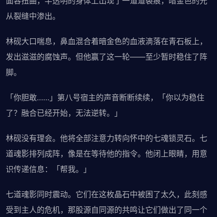
面容扭曲，半透明的身体上出现了一道道裂痕，暗金色的光
从裂缝中渗出。
林砚大口喘息，鼻血混合着暗金色的血液滴落在青石板上，
发出滋滋的腐蚀声。但他赢了这一轮——至少暂时稳住了阵
脚。
「你胆敢……」第八号宿主的声音断断续续，「你以为稳住
了？融合已经开始，无法逆转。」
林砚没有理会。他将全部注意力转向怀中的七魂锁灵石。七
道魂影排列成阵，像是在等待他的指令。他闭上眼睛，用意
识传递信息：「帮我。」
七道魂影同时震动。它们在这枚晶石中被困了太久，此刻感
受到主人的危机，那股源自同源的共鸣让它们做出了同一个