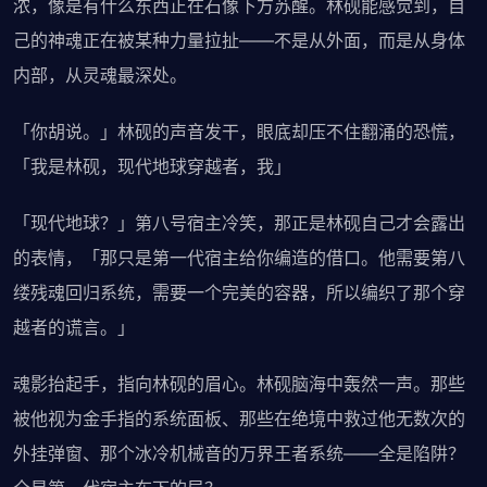
浓，像是有什么东西正在石像下方苏醒。林砚能感觉到，自
己的神魂正在被某种力量拉扯——不是从外面，而是从身体
内部，从灵魂最深处。
「你胡说。」林砚的声音发干，眼底却压不住翻涌的恐慌，
「我是林砚，现代地球穿越者，我」
「现代地球？」第八号宿主冷笑，那正是林砚自己才会露出
的表情，「那只是第一代宿主给你编造的借口。他需要第八
缕残魂回归系统，需要一个完美的容器，所以编织了那个穿
越者的谎言。」
魂影抬起手，指向林砚的眉心。林砚脑海中轰然一声。那些
被他视为金手指的系统面板、那些在绝境中救过他无数次的
外挂弹窗、那个冰冷机械音的万界王者系统——全是陷阱？