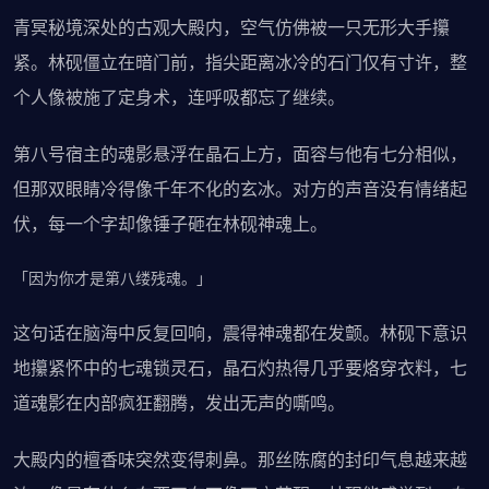
青冥秘境深处的古观大殿内，空气仿佛被一只无形大手攥
紧。林砚僵立在暗门前，指尖距离冰冷的石门仅有寸许，整
个人像被施了定身术，连呼吸都忘了继续。
第八号宿主的魂影悬浮在晶石上方，面容与他有七分相似，
但那双眼睛冷得像千年不化的玄冰。对方的声音没有情绪起
伏，每一个字却像锤子砸在林砚神魂上。
「因为你才是第八缕残魂。」
这句话在脑海中反复回响，震得神魂都在发颤。林砚下意识
地攥紧怀中的七魂锁灵石，晶石灼热得几乎要烙穿衣料，七
道魂影在内部疯狂翻腾，发出无声的嘶鸣。
大殿内的檀香味突然变得刺鼻。那丝陈腐的封印气息越来越