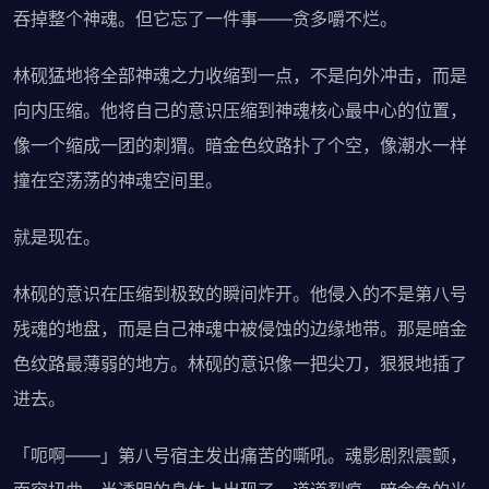
吞掉整个神魂。但它忘了一件事——贪多嚼不烂。
林砚猛地将全部神魂之力收缩到一点，不是向外冲击，而是
向内压缩。他将自己的意识压缩到神魂核心最中心的位置，
像一个缩成一团的刺猬。暗金色纹路扑了个空，像潮水一样
撞在空荡荡的神魂空间里。
就是现在。
林砚的意识在压缩到极致的瞬间炸开。他侵入的不是第八号
残魂的地盘，而是自己神魂中被侵蚀的边缘地带。那是暗金
色纹路最薄弱的地方。林砚的意识像一把尖刀，狠狠地插了
进去。
「呃啊——」第八号宿主发出痛苦的嘶吼。魂影剧烈震颤，