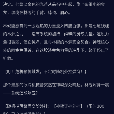
决定。七缕淡金色的光芒从晶石中升起，像七条细小的金
龙，缠绕在林砚的手臂、脖颈、眉心。
林砚能感觉到一股温热的力量流入四肢百骸。那是七道残魂
的本源之力——没有系统的加持，纯粹的灵魂力量。这股力
量很微弱，但它纯净，且与林砚的本源完全契合。神魂核心
处的暗金色侵蚀，在这股淡金色力量的冲刷下，终于停止了
扩散。
【叮！危机预警触发，不定时随机外挂弹窗！】
那个熟悉的冰冷机械音突然在神魂深处响起。林砚浑身一震
——系统还能响应？
【随机掉落紫品高阶外挂：【神魂守护外挂】（限时300