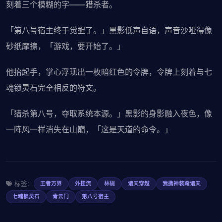
刻着三个模糊的字——猎杀者。
「第八号宿主终于觉醒了。」黑影低声自语，声音沙哑得像
砂纸摩擦，「游戏，要开始了。」
他抬起手，掌心浮现出一枚暗红色的令牌，令牌上刻着与七
魂锁灵石完全相反的符文。
「猎杀第八号，夺取系统本源。」黑影的身影融入夜色，像
一阵风一样消失在山巅，「这是天道的命令。」
标签：
王者万界
外挂流
林砚
诸天穿越
我携神装踏诸天
七魂锁灵石
青云门
第八号宿主