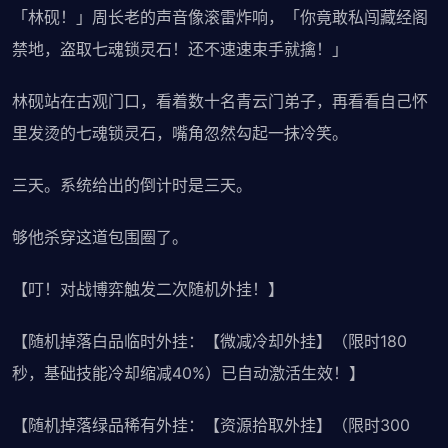
「林砚！」周长老的声音像滚雷炸响，「你竟敢私闯藏经阁
禁地，盗取七魂锁灵石！还不速速束手就擒！」
林砚站在古观门口，看着数十名青云门弟子，再看看自己怀
里发烫的七魂锁灵石，嘴角忽然勾起一抹冷笑。
三天。系统给出的倒计时是三天。
够他杀穿这道包围圈了。
【叮！对战博弈触发二次随机外挂！】
【随机掉落白品临时外挂：【微减冷却外挂】（限时180
秒，基础技能冷却缩减40%）已自动激活生效！】
【随机掉落绿品稀有外挂：【资源拾取外挂】（限时300