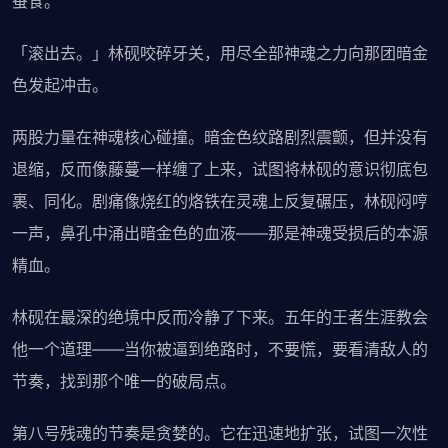
蚕食。
「滚出去。」林砚咬碎牙关，用尽全部神魂之力向那团暗金
色发起冲击。
两股力量在神魂核心碰撞。暗金色纹路剧烈震颤，但并没有
退缩，反而像藤蔓一样缠了上来，试图将林砚的意识彻底包
裹、同化。剧痛像烧红的烙铁在灵魂上反复碾压，林砚闷哼
一声，鼻孔中涌出暗金色的血液——那是神魂受损后的本源
精血。
林砚在最深的绝境中反而冷静了下来。五年的王者生涯教会
他一个道理——当你被逼到绝路时，不要慌，要看清敌人的
节奏，找到那个唯一的破局点。
第八号残魂的节奏是贪婪的。它在迅速地扩张，试图一次性