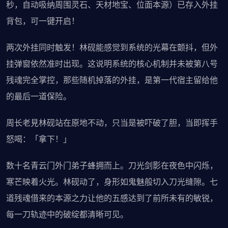
秒，自动吸纳周围灵石、天材地宝、位面本源）已存入外挂
背包，可一键开启！
两次外挂同时触发！林砚能感觉到系统的光幕在颤抖，但外
挂弹窗依然准时出现。这说明系统的核心机制并未被第八号
残魂完全掌控，那些随机掉落的外挂，是第一代宿主留给他
的最后一道保险。
周长老見林砚站在原地不动，只当是被吓破了胆，当即挥手
怒喝：「拿下！」
数十名青云门外门弟子蜂拥而上。刀光剑影在夜色中闪烁，
寒芒映着火光。林砚动了，身形如鬼魅般切入刀光缝隙。七
道残魂借来的本源之力让他的五感达到了前所未有的敏锐，
每一刀轨迹中的破绽都清晰可见。