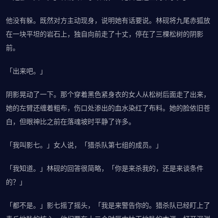
他没有躲。既然对方主动现身，说明她有话要说。林砚将九尾赤狐放
在一块平坦的岩石上，独自向前走了十丈，停在了三棵松树的阴影
前。
「出来吧。」
阴影晃动了一下。那个穿着黑色紧身衣的女人从松树后面走了出来，
她的左臂还缠着粗布，伤口处渗出的血水染红了布料。她的脸依旧苍
白，但眼神比之前在落魂坡时平静了许多。
「我叫影七。」女人说，「猎杀队第七组的成员。」
「我知道。」林砚的回答很简略，「你是来杀我的，还是来谈条件
的？」
「都不是。」影七摇了摇头，「我是来警告你的。猎杀队已经盯上了