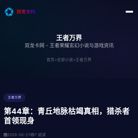
王者万界
双龙卡网 - 王者荣耀玄幻小说与游戏资讯
首页
>
全部小说
>
王者万界
王者万界
第44章：青丘地脉枯竭真相，猎杀者
首领现身
2026-06-27
7 阅读