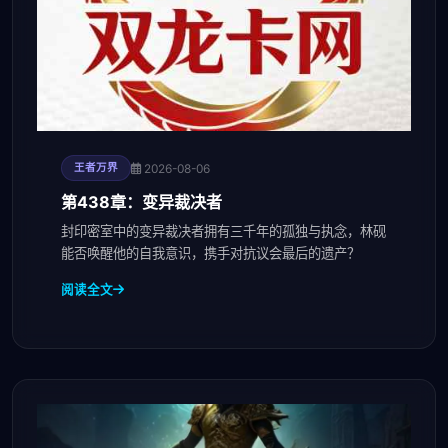
2026-08-06
王者万界
第438章：变异裁决者
封印密室中的变异裁决者拥有三千年的孤独与执念，林砚
能否唤醒他的自我意识，携手对抗议会最后的遗产？
阅读全文