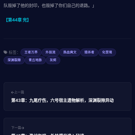
队毁掉了他的封印，也毁掉了你们自己的退路。」
【第44章 完】
标签：
王者万界
外挂流
热血爽文
猎杀者
化罡境
深渊裂隙
青丘地脉
灰烬
上一篇
第43章：九尾疗伤，六号宿主遗物解析，深渊裂隙异动
下一篇