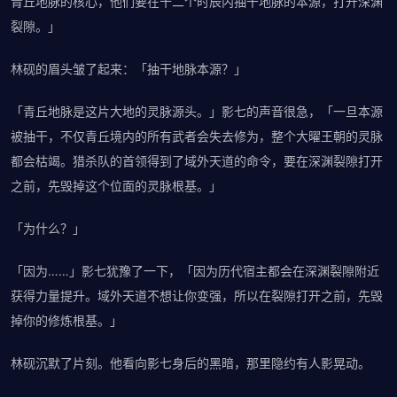
青丘地脉的核心，他们要在十二个时辰内抽干地脉的本源，打开深渊
裂隙。」
林砚的眉头皱了起来：「抽干地脉本源？」
「青丘地脉是这片大地的灵脉源头。」影七的声音很急，「一旦本源
被抽干，不仅青丘境内的所有武者会失去修为，整个大曜王朝的灵脉
都会枯竭。猎杀队的首领得到了域外天道的命令，要在深渊裂隙打开
之前，先毁掉这个位面的灵脉根基。」
「为什么？」
「因为……」影七犹豫了一下，「因为历代宿主都会在深渊裂隙附近
获得力量提升。域外天道不想让你变强，所以在裂隙打开之前，先毁
掉你的修炼根基。」
林砚沉默了片刻。他看向影七身后的黑暗，那里隐约有人影晃动。