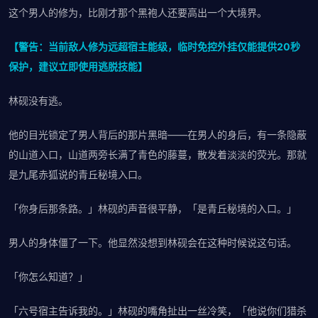
这个男人的修为，比刚才那个黑袍人还要高出一个大境界。
【警告：当前敌人修为远超宿主能级，临时免控外挂仅能提供20秒
保护，建议立即使用逃脱技能】
林砚没有逃。
他的目光锁定了男人背后的那片黑暗——在男人的身后，有一条隐蔽
的山道入口，山道两旁长满了青色的藤蔓，散发着淡淡的荧光。那就
是九尾赤狐说的青丘秘境入口。
「你身后那条路。」林砚的声音很平静，「是青丘秘境的入口。」
男人的身体僵了一下。他显然没想到林砚会在这种时候说这句话。
「你怎么知道？」
「六号宿主告诉我的。」林砚的嘴角扯出一丝冷笑，「他说你们猎杀