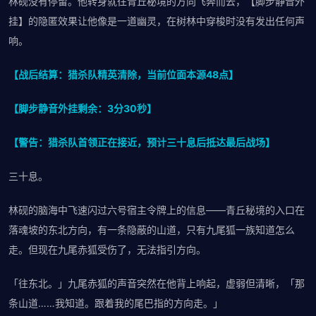
林砚没有停留。他转身就往青丘秘境的方向飞奔而去，【脚步静音外
挂】的隐匿效果让他像是一道幽灵，在树林中穿梭时没有发出任何声
响。
【战后结算：猎杀队精英清除，当前位面本源48点】
【脚步静音外挂剩余：3分30秒】
【警告：猎杀队首领正在接近，预计三十息后抵达最后战场】
三十息。
林砚的脑海中飞速闪过六号宿主令牌上的信息——青丘秘境的入口在
落魂坡的东北方向，有一条隐蔽的山道，只有九尾狐一族知道怎么
走。但现在九尾赤狐受伤了，无法指引方向。
「往东北。」九尾赤狐的声音突然在他背上响起，虚弱但清晰，「那
条山道……我知道。跟着我的尾巴指的方向走。」