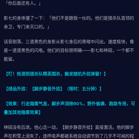
「你后面还有人。」
影七的身体僵了一下：「他们不是跟我一伙的。他们是猎杀队首领的
亲卫，专门来灭口的。」
话音刚落，三道黑色的身影从影七身后的黑暗中闪出，速度极快，像
是一道道黑色的闪电。他们的目标很明确——影七和林砚，一个都不
能留。
【叮！检测到猎杀队精英围杀，触发随机外挂弹窗！】
【绿品外挂：【脚步静音外挂】（限时：五分钟）】
【效果：行走隐匿气息，脚步声消除90%，野外偷袭、跑路专用，可
叠加其他隐匿效果】
林砚没有后退。他心念一动，【脚步静音外挂】直接激活。他的脚步
声在积雪上消失了，连呼吸声都被系统自动调节到了几乎不可闻的程