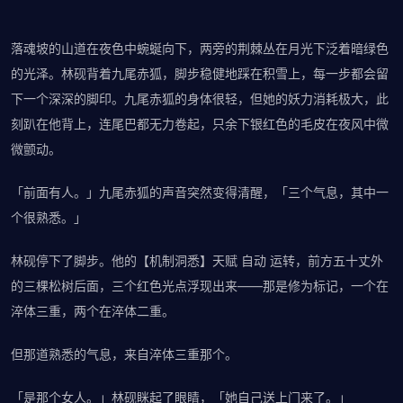
落魂坡的山道在夜色中蜿蜒向下，两旁的荆棘丛在月光下泛着暗绿色
的光泽。林砚背着九尾赤狐，脚步稳健地踩在积雪上，每一步都会留
下一个深深的脚印。九尾赤狐的身体很轻，但她的妖力消耗极大，此
刻趴在他背上，连尾巴都无力卷起，只余下银红色的毛皮在夜风中微
微颤动。
「前面有人。」九尾赤狐的声音突然变得清醒，「三个气息，其中一
个很熟悉。」
林砚停下了脚步。他的【机制洞悉】天赋 自动 运转，前方五十丈外
的三棵松树后面，三个红色光点浮现出来——那是修为标记，一个在
淬体三重，两个在淬体二重。
但那道熟悉的气息，来自淬体三重那个。
「是那个女人。」林砚眯起了眼睛，「她自己送上门来了。」