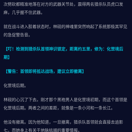
次劈砍都精准地落在对方的武器关节处，震得两名猎杀队员虎口发
麻，几乎握不住武器。
就在战斗进入胶着状态时，林砚的神魂里突然响起了系统那极其罕见
的急促警告音。
【叮！检测到猎杀队首领神识锁定，距离约五里，修为：化罡境后
期】
【警告：首领即将抵达战场，建议立即撤离】
化罡境后期。
林砚的心沉了下去。刚才那个黑袍男人是化罡境初期，而这个首领是
化罡境后期。两者之间的差距，就像是一条小河和一条长江。
他没有撤离。因为他知道，一旦撤离，猎杀队首领就会直接去追影
七，而她身上有关于地脉枯竭的重要情报。