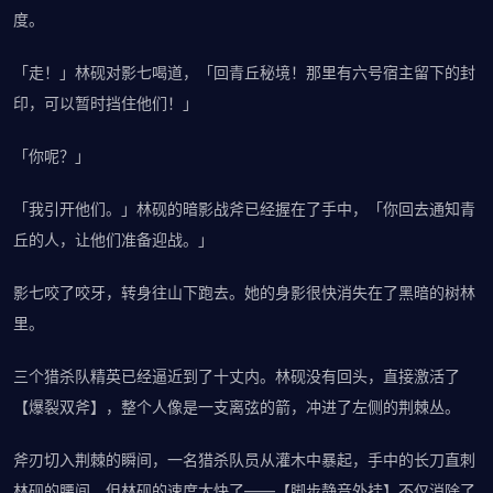
度。
「走！」林砚对影七喝道，「回青丘秘境！那里有六号宿主留下的封
印，可以暂时挡住他们！」
「你呢？」
「我引开他们。」林砚的暗影战斧已经握在了手中，「你回去通知青
丘的人，让他们准备迎战。」
影七咬了咬牙，转身往山下跑去。她的身影很快消失在了黑暗的树林
里。
三个猎杀队精英已经逼近到了十丈内。林砚没有回头，直接激活了
【爆裂双斧】，整个人像是一支离弦的箭，冲进了左侧的荆棘丛。
斧刃切入荆棘的瞬间，一名猎杀队员从灌木中暴起，手中的长刀直刺
林砚的腰间。但林砚的速度太快了——【脚步静音外挂】不仅消除了