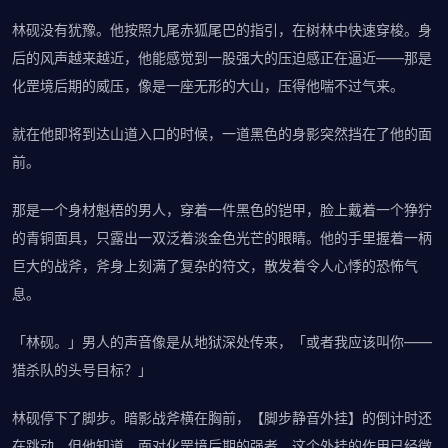
林砚没有犹豫。他按照九尾赤狐尾巴的指引，在树林中快速穿梭。身
后的风声越来越近，他能感觉到一股强大的压迫感正在逼近——那是
化罡境后期的威压，像是一座无形的大山，压得他喘不过气来。
就在他即将到达山道入口的时候，一道黑色的身影突然挡在了他的面
前。
那是一个身材魁梧的男人，穿着一件黑色的铠甲，脸上戴着一个狰狞
的青铜面具，只露出一双泛着淡金色光芒的眼睛。他的手里握着一柄
巨大的战斧，斧身上刻满了复杂的符文，散发着令人心悸的恐怖气
息。
「林砚。」男人的声音像是从地狱深处传来，「或者我应该叫你——
猎杀队的头号目标？」
林砚停下了脚步。暗影战斧横在胸前，【脚步静音外挂】的倒计时还
在跳动，但他知道，面对化罡境后期的强者，这个外挂的作用已经微