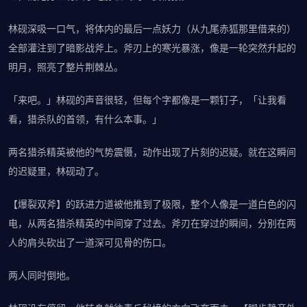
林砚深吸一口气，将体内的最后一点妖力（从九尾赤狐那里借来的）
全部灌注到了暗影战斧上。斧刃上的寒光暴涨，像是一轮突然升起的
明月，照亮了整片荆棘丛。
「来吧。」林砚的声音很轻，但每个字都像是一颗钉子，「让我看
看，猎杀队的首领，有什么本事。」
两名猎杀精英被他的气势震慑，动作出现了片刻的迟疑。就在这瞬间
的迟疑里，林砚动了。
【爆裂双斧】的跃进力道被他推到了极限，整个人像是一道白色的闪
电，从两名猎杀精英的中间穿了过去。斧刃在穿过的瞬间，分别在两
人的肩头砍出了一道深可见骨的伤口。
两人同时倒地。