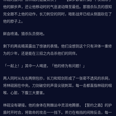
他的脚步声，还让他移动时的气息波动降至最低。那猎杀队员的感知
完全跟不上他的动作，长刀刺空的同时，暗影战斧已经从侧面砍在了
他的脖子上。
鲜血喷涌。猎杀队员倒地。
剩下的两名精英露出了惊骇的表情。他们没想到这个只有淬体一重修
为的少年，还是能在三招之内击杀他们的同伴。
「一起上！」其中一人喝道，「他的修为有问题！」
两人同时从左右两侧包抄，长刀和短剑形成了一张密不透风的杀网，
将林砚困在中央。刀剑破空的声音尖锐刺耳，每一击都直指林砚的咽
喉、心脏、下腹三大要害。
林砚没有硬接。他的身体在荆棘丛中灵活地腾挪，【誓约之盾】的护
盾时开时合，将致命的攻击一一挡下。斧刃在格挡的间隙反击，每一