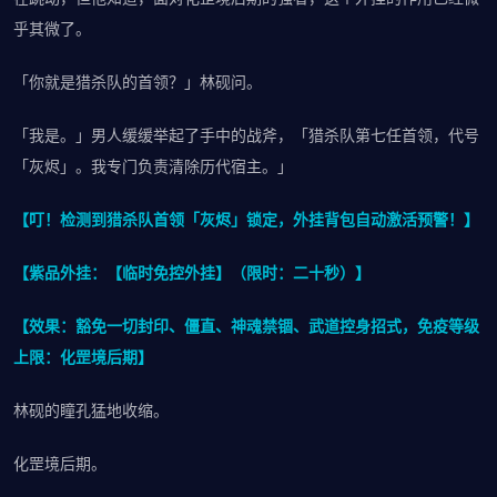
乎其微了。
「你就是猎杀队的首领？」林砚问。
「我是。」男人缓缓举起了手中的战斧，「猎杀队第七任首领，代号
「灰烬」。我专门负责清除历代宿主。」
【叮！检测到猎杀队首领「灰烬」锁定，外挂背包自动激活预警！】
【紫品外挂：【临时免控外挂】（限时：二十秒）】
【效果：豁免一切封印、僵直、神魂禁锢、武道控身招式，免疫等级
上限：化罡境后期】
林砚的瞳孔猛地收缩。
化罡境后期。