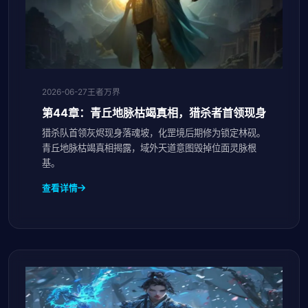
2026-06-27
王者万界
第44章：青丘地脉枯竭真相，猎杀者首领现身
猎杀队首领灰烬现身落魂坡，化罡境后期修为锁定林砚。
青丘地脉枯竭真相揭露，域外天道意图毁掉位面灵脉根
基。
查看详情