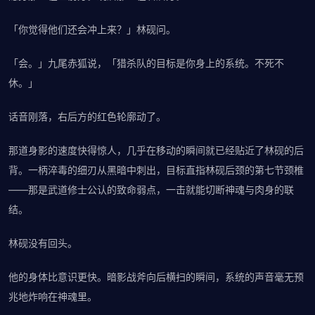
「你觉得他们还会冲上来？」林砚问。
「会。」九尾赤狐说，「猎杀队的目标是你身上的系统。不死不
休。」
话音刚落，右后方的红色轮廓动了。
那道身影的速度快得惊人，几乎在移动的瞬间就已经贴近了林砚的后
背。一柄淬毒的细刃从黑暗中刺出，目标直指林砚后颈的第七节颈椎
——那是武道修士公认的致命弱点，一击就能切断神魂与肉身的联
结。
林砚没有回头。
他的身体比意识更快。暗影战斧向后横扫的瞬间，系统的声音毫无预
兆地炸响在神魂里。