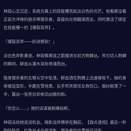
林砚心念沉定，系统光幕上的技能槽亮起淡白色的光芒。他看都没看
正前方冲锋的狼牙棒猎杀者，直接向左侧翻滚而出，同时激活了绑定
在技能槽一的【爆裂双斧】。
「爆裂双斧——跃进劈砍！」
淡白色斧影暴涨，林砚像离弦之箭撞进左前方荆棘丛。斧刃切入荆棘
的瞬间，鲜血从灌木深处喷涌而出。
隐身猎杀者的左臂从空中坠落，鲜血洒在荆棘上迅速被吸干。她的身
体被迫显形，半跪在雪地里，右手死死按住左肩伤口，面纱脱落了一
半，露出一张苍白却依旧凶狠的脸。
「你怎么……」她的话语被剧痛掐断。
林砚没给她说话机会。暗影战斧横举在胸前，【弱点透视】最后一秒
刚好耗尽。红色光点全部消失，猎杀者的位置他已记牢。