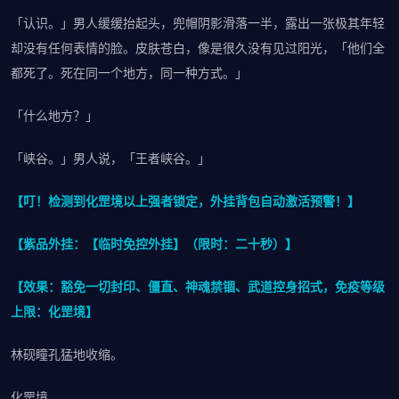
「认识。」男人缓缓抬起头，兜帽阴影滑落一半，露出一张极其年轻
却没有任何表情的脸。皮肤苍白，像是很久没有见过阳光，「他们全
都死了。死在同一个地方，同一种方式。」
「什么地方？」
「峡谷。」男人说，「王者峡谷。」
【叮！检测到化罡境以上强者锁定，外挂背包自动激活预警！】
【紫品外挂：【临时免控外挂】（限时：二十秒）】
【效果：豁免一切封印、僵直、神魂禁锢、武道控身招式，免疫等级
上限：化罡境】
林砚瞳孔猛地收缩。
化罡境。