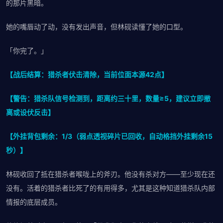
的那片黑暗。
她的嘴唇动了动，没有发出声音，但林砚读懂了她的口型。
「你完了。」
【战后结算：猎杀者伏击清除，当前位面本源42点】
【警告：猎杀队信号检测到，距离约三十里，数量≥5，建议立即撤
离或设伏反击】
【外挂背包剩余：1/3（弱点透视碎片已回收，自动格挡外挂剩余15
秒）】
林砚收回了抵在猎杀者喉咙上的斧刃。他没有杀对方——至少现在还
没有。活着的猎杀者比死了的有用得多，尤其是这种知道猎杀队内部
情报的底层成员。