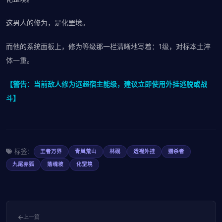
这男人的修为，是化罡境。
而他的系统面板上，修为等级那一栏清晰地写着：1级，对标本土淬
体一重。
【警告：当前敌人修为远超宿主能级，建议立即使用外挂逃脱或战
斗】
标签：
王者万界
青岚荒山
林砚
透视外挂
猎杀者
九尾赤狐
落魂坡
化罡境
上一篇