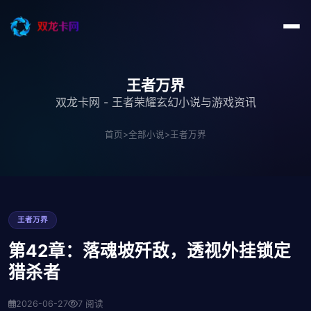
王者万界
双龙卡网 - 王者荣耀玄幻小说与游戏资讯
首页
>
全部小说
>
王者万界
王者万界
第42章：落魂坡歼敌，透视外挂锁定
猎杀者
2026-06-27
7 阅读