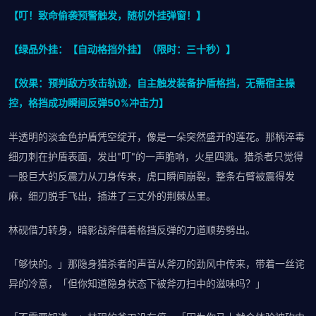
【叮！致命偷袭预警触发，随机外挂弹窗！】
【绿品外挂：【自动格挡外挂】（限时：三十秒）】
【效果：预判敌方攻击轨迹，自主触发装备护盾格挡，无需宿主操
控，格挡成功瞬间反弹50%冲击力】
半透明的淡金色护盾凭空绽开，像是一朵突然盛开的莲花。那柄淬毒
细刃刺在护盾表面，发出"叮"的一声脆响，火星四溅。猎杀者只觉得
一股巨大的反震力从刀身传来，虎口瞬间崩裂，整条右臂被震得发
麻，细刃脱手飞出，插进了三丈外的荆棘丛里。
林砚借力转身，暗影战斧借着格挡反弹的力道顺势劈出。
「够快的。」那隐身猎杀者的声音从斧刃的劲风中传来，带着一丝诧
异的冷意，「但你知道隐身状态下被斧刃扫中的滋味吗？」