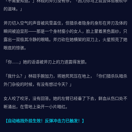
「不需要知道。」林砚的斧刃没有停，「因为你马上就会体验被砍中
的滋味。」
斧刃切入空气的声音被风雪盖住，但猎杀者隐身的身形在斧刃及体的
瞬间被迫显形——那是一个身材瘦小的女人，脸上蒙着黑色面纱，只
露出一双极其冷静的眼睛。斧刃砍在她横架的双刀上，火星照亮了她
眼底的惊骇。
「你……」她的话语被斧刃上的力道震得发颤。
「我什么？」林砚手腕加力，将她死死压在地上，「你们猎杀队暗杀
外门杂役的时候，有没有想过今天？」
女人咬了咬牙，没有回答。她的左臂已经垂了下去，鲜血从伤口处不
断涌出，在雪地上染开一小片暗红。
【自动格挡外挂生效！反弹冲击力已触发！】