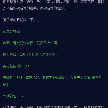
他俯视着对方，语气平静：「带我们去见你的上线。敢耍花样，我的
斧子会先砍断你的右手，再砍断你的左脚。」
猎杀者的脸彻底白了。
宿主：林砚
位面：青岚武侠世界（低武凡人位面）
修为等级：1级（对标本土淬体一重）
英雄技能槽：2/3
装备栏：3/4（暗影战斧、斩魂刀[已觉醒]、青丘守护令牌[能量耗
尽]）
外挂背包：1/3
落魂坡的风小了一些。林砚押着猎杀者往山坡下走，九尾赤狐蹲在他