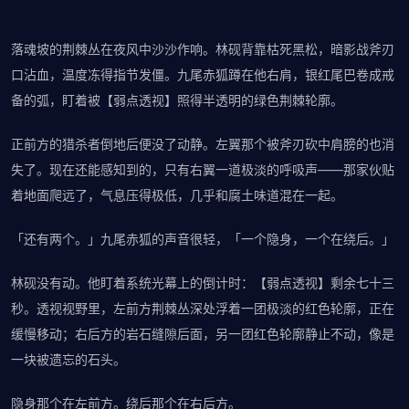
落魂坡的荆棘丛在夜风中沙沙作响。林砚背靠枯死黑松，暗影战斧刃
口沾血，温度冻得指节发僵。九尾赤狐蹲在他右肩，银红尾巴卷成戒
备的弧，盯着被【弱点透视】照得半透明的绿色荆棘轮廓。
正前方的猎杀者倒地后便没了动静。左翼那个被斧刃砍中肩膀的也消
失了。现在还能感知到的，只有右翼一道极淡的呼吸声——那家伙贴
着地面爬远了，气息压得极低，几乎和腐土味道混在一起。
「还有两个。」九尾赤狐的声音很轻，「一个隐身，一个在绕后。」
林砚没有动。他盯着系统光幕上的倒计时：【弱点透视】剩余七十三
秒。透视视野里，左前方荆棘丛深处浮着一团极淡的红色轮廓，正在
缓慢移动；右后方的岩石缝隙后面，另一团红色轮廓静止不动，像是
一块被遗忘的石头。
隐身那个在左前方。绕后那个在右后方。