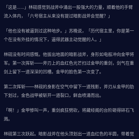
「这是……」林砚感觉到战斧中涌出一股强大的力量，顺着他的手臂
流入体内，「六号宿主从来没有提过暗影战斧会觉醒？」
「他也没有被逼到过这种地步。」苏晚说，「历代宿主里，你是第一
个在没有外挂的情况下，逼得武器主动觉醒的人。」
林砚没有时间感慨。他拔出地面的暗影战斧，身形如电般冲向金甲将
军。第一次挥斩——斧刃上的血红色光芒扫过金甲的重剑，剑气在重
剑上留下一道深深的凹槽。金甲的脸色第一次变了。
第二次挥斩——林砚的身影在空气中留下一道残影，斧刃从金甲的肋
下划过，金色战甲被斩开一道裂口，鲜血喷涌而出。
「啊！」金甲惨叫一声，重剑疯狂劈砍，将藏经阁的台阶砸得碎石飞
溅。
林砚第三次跃起。暗影战斧在他头顶划出一道血红色的半圆，带着觉