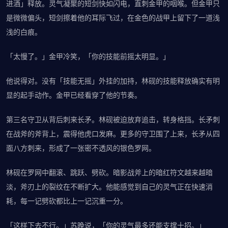
进酒」释放。灵气凝聚的短剑快如闪电，直刺金甲的咽喉。但金甲只
是微微偏头，短剑擦着他的耳际飞过，在金色的战甲上留下了一道浅
浅的白痕。
「太慢了。」金甲冷笑，「你的技能前摇太明显。」
他说得对。没有「技能无摇」外挂的加持，林砚的技能释放确实有明
显的起手动作。金甲已经看穿了他的节奏。
第三名守卫从背后刺来长矛。林砚被迫放弃追击，转身格挡。长矛刺
在战斧的斧背上，震得他虎口发麻。更多的守卫围了上来，长矛从四
面八方刺来，形成了一张密不透风的银色罗网。
林砚在罗网中翻滚、跳跃、劈砍。暗影战斧上的暗红符文越来越暗
淡，斧刃上的裂纹在不断扩大。他能感觉到自己的灵气正在快速消
耗，每一记劈砍都比上一记沉重一分。
「这样下去不行。」苏晚说，「你的灵气最多还能支撑十招。」