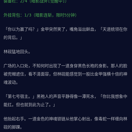
装备栏：2/4（暗影战斧[觉醒中]）
外挂背包：1/3（暗影连斩，限时5分钟）
「你以为赢了吗？」金甲突然笑了，嘴角溢出鲜血，「天道统领在你
的背后。」
林砚猛地回头。
广场的入口处，不知何时出现了一道身穿黑色长袍的身影。那人的脸
被兜帽遮住，看不清面容，但林砚能感觉到一股比金甲强横十倍的神
魂波动。
「第七号宿主。」黑袍人的声音平静得像一潭死水，「你比我想象中
能扛。但也就到此为止了。」
他抬起右手。一道金色的神魂锁链从他掌心射出，像毒蛇一样缠向林
砚的脚踝。