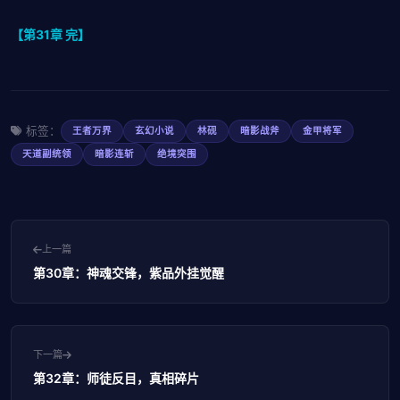
【第31章 完】
标签：
王者万界
玄幻小说
林砚
暗影战斧
金甲将军
天道副统领
暗影连斩
绝境突围
上一篇
第30章：神魂交锋，紫品外挂觉醒
下一篇
第32章：师徒反目，真相碎片