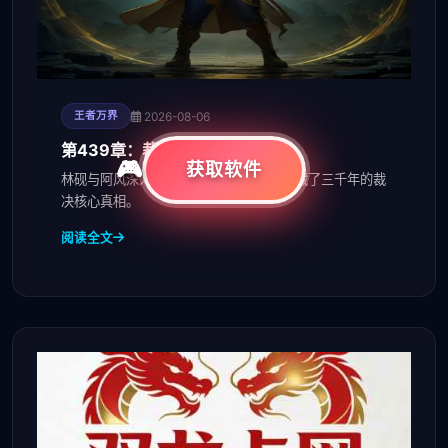
2026-08-06
王者万界
第439章：裁决核心的异动
获取软件
林砚与阿风深入议会战舰残骸，发现被隐藏了三千年的裁
决核心真相。
阅读全文