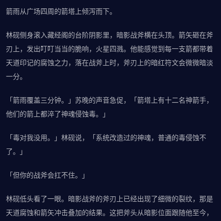
箭雨从广场四周的箭塔上倾泻而下。
林砚侧身滚入藏经阁的台阶阴影里，暗影战斧横在头顶。箭矢砸在斧
刃上，发出叮叮当当的脆响，火星四溅。他能感觉到每一支箭都带着
天道印记的腐蚀之力，落在战斧上时，斧刃上的暗红符文会微微暗淡
一分。
「箭雨覆盖三分钟。」苏晚的声音急促，「箭塔上有十二名神箭手，
他们的箭上都淬了神魂侵蚀毒。」
「毒对我没用。」林砚说，「系统改造过的神魂，普通的毒侵蚀不
了。」
「但你的战斧会扛不住。」
林砚低头看了一眼。暗影战斧的斧刃上已经出现了细微的裂纹，那是
天道腐蚀和箭矢冲击叠加的结果。这把斧头从暗影位面跟随他至今，