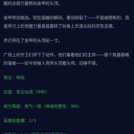
醒的全部力量劈向金甲的头顶。
金甲举剑格挡。但在接触的瞬间，重剑碎裂了——不是被劈断的，而
是斧刃上的觉醒力量直接震碎了剑身上天道云纹的灵性支撑。
斧刃停在了金甲的头顶前一寸。
广场上的守卫们停下了动作。他们看着他们的主帅——那个筑基巅峰
的强者——如今却被人用斧头顶着头颅，动弹不得。
宿主：林砚
位面：青云仙域（中阶）
修为等级：炼气一层（神魂完整性：90%）
英雄技能槽：2/3