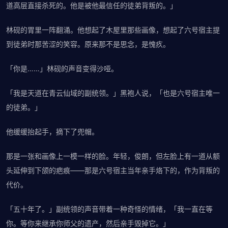
道高层直接杀死的。他是被他最信任的徒弟背叛的。」
林砚的胃里一阵翻涌。他想起了木屋里那些画像，想起了六号宿主提
到徒弟时那苦涩的笑容。原来那不是思念，是愧疚。
「你是……」林砚的声音变得沙哑。
「我是天道在青云仙域的副统领。」黑袍人说，「也是六号宿主唯一
的徒弟。」
他缓缓抬起手，摘下了兜帽。
那是一张和画像上一模一样的脸。年轻，俊朗，但左脸上有一道从额
头延伸到下颌的疤痕——那是六号宿主当年亲手烙下的，作为背叛的
代价。
「五十年了。」副统领的声音带着一种奇怪的情绪，「我一直在等
你。等你来继承你师父的遗产，然后亲手毁掉它。」