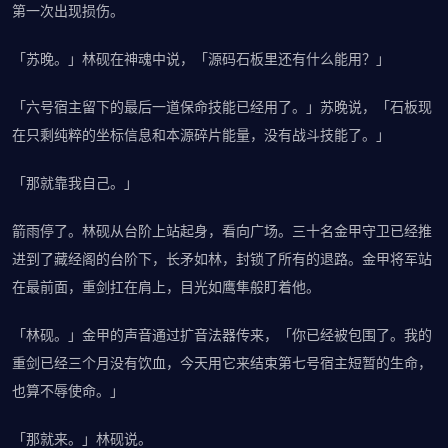
第一次出现损伤。
「苏晚。」林砚在神魂中说，「源码石板里还有什么能用？」
「六号宿主留下的最后一道保命技能已经用了。」苏晚说，「石板现
在只剩纯粹的坐标信息和本源碎片能量，没有战斗技能了。」
「那就靠我自己。」
箭雨停了。林砚从台阶上站起身，看向广场。三十名金甲守卫已经推
进到了藏经阁的台阶下，长矛如林，封锁了所有的退路。金甲将军站
在最前面，重剑扛在肩上，目光如鹰隼般盯着他。
「林砚。」金甲的声音通过扩音法器传来，「你已经被包围了。我的
重剑已经三个月没有饮血，今天用它来结束第七号宿主短暂的生命，
也算不辱使命。」
「那就来。」林砚说。