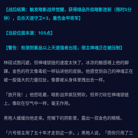
【战后结算：触发暗影战斧觉醒，获得绿品外挂暗影连斩（限时5分
钟），击杀天道守卫×3，重伤金甲将军】
【当前位面本源：105点】
【警告：检测到紫品以上天道强者出现，宿主神魂正在被压制】
林砚试图闪避，但神魂锁链的速度太快了。冰凉的触感缠上他的脚
踝，金色的符文像毒蛇一样钻进他的皮肤。他感觉到自己的神魂正在
被一股强大的力量拉扯，像要被从身体里拽出去一样。
「放开我！」他怒吼着，暗影战斧疯狂劈砍，但斧刃砍在神魂锁链
上，像砍在空气中一样，毫无作用。
黑袍人缓缓向他走来。兜帽下的阴影里，露出一双金色的眼睛。
「六号宿主用了五十年才走到这一步。」黑袍人说，「而你只用了三