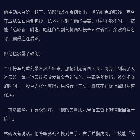
他主动从台阶上跃下，暗影战斧在身侧划出一道暗红色的弧线。两名
守卫从左右两侧包抄，长矛同时刺向他的要害。林砚不躲不闪，一技
能「暗影斩」瞬发，暗红色的剑气将两柄长矛同时斩断，余波将两名
守卫震得连连后退。
但他也暴露了破绽。
金甲将军的重剑带着风声砸来。那柄剑足有四尺长，剑身上刻满了天
道云纹，每一道云纹都散发着金色的光芒。林砚举斧格挡，斧剑相交
的瞬间，一股巨力将他震得向后滑行了三丈，脚底在石板上犁出两道
深沟。
「筑基巅峰。」苏晚惊呼，「他的力量比六号宿主留下的情报里强一
倍！」
林砚没有说话。他将暗影战斧换到左手，右手并指成剑，二技能「将