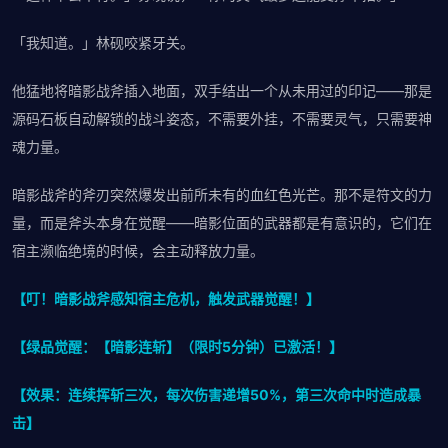
「我知道。」林砚咬紧牙关。
他猛地将暗影战斧插入地面，双手结出一个从未用过的印记——那是
源码石板自动解锁的战斗姿态，不需要外挂，不需要灵气，只需要神
魂力量。
暗影战斧的斧刃突然爆发出前所未有的血红色光芒。那不是符文的力
量，而是斧头本身在觉醒——暗影位面的武器都是有意识的，它们在
宿主濒临绝境的时候，会主动释放力量。
【叮！暗影战斧感知宿主危机，触发武器觉醒！】
【绿品觉醒：【暗影连斩】（限时5分钟）已激活！】
【效果：连续挥斩三次，每次伤害递增50%，第三次命中时造成暴
击】