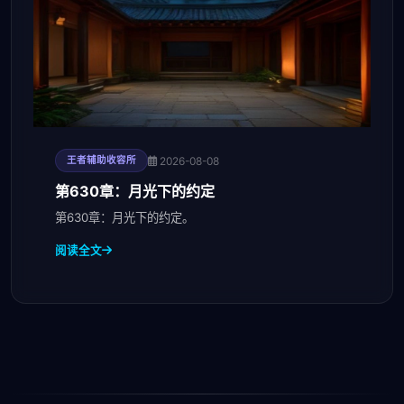
2026-08-08
王者辅助收容所
第630章：月光下的约定
第630章：月光下的约定。
阅读全文