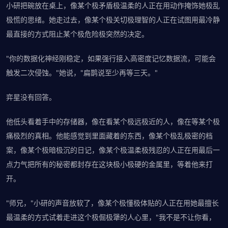
小研把碗放在桌上，像某个极矛盾极温柔的人正在用动作掩饰她极乱
极慌的思绪。她走过去，像某个极关切极理智的人正在试图用最冷静
最直接的方式阻止某个极危险极突然的决定。
"你的数据化神经刚稳定，如果强行接入高密度记忆数据流，可能会
触发二次侵蚀。"她说，"扁鹊说至少再等三天。"
弈星没有回答。
他低头看着手中的存储器，像在看某个极远极近的人，像在等某个极
痛极烈的真相。他能感觉到里面藏着的东西，像某个极乱极密的档
案，像某个极暗极沉的日记，像某个极温柔极残忍的人正在用最后一
点力气把所有的秘密都封存在这块极小极硬的金属里，等着他来打
开。
"师兄，"小研的声音放软了，像某个极懂极体贴的人正在用她最擅长
最温柔的方式试着走进这个极倔极犟的人心里，"我不是不让你看，