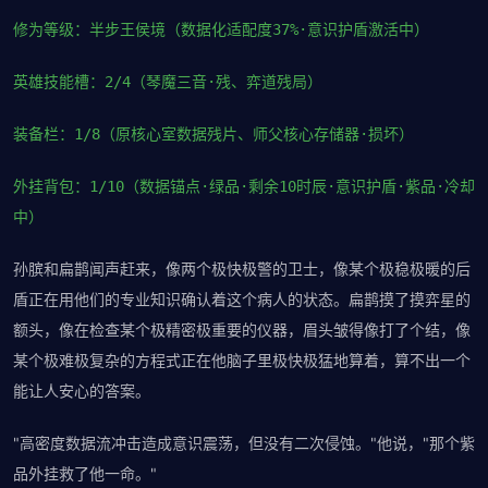
修为等级：半步王侯境（数据化适配度37%·意识护盾激活中）
英雄技能槽：2/4（琴魔三音·残、弈道残局）
装备栏：1/8（原核心室数据残片、师父核心存储器·损坏）
外挂背包：1/10（数据锚点·绿品·剩余10时辰·意识护盾·紫品·冷却
中）
孙膑和扁鹊闻声赶来，像两个极快极警的卫士，像某个极稳极暖的后
盾正在用他们的专业知识确认着这个病人的状态。扁鹊摸了摸弈星的
额头，像在检查某个极精密极重要的仪器，眉头皱得像打了个结，像
某个极难极复杂的方程式正在他脑子里极快极猛地算着，算不出一个
能让人安心的答案。
"高密度数据流冲击造成意识震荡，但没有二次侵蚀。"他说，"那个紫
品外挂救了他一命。"