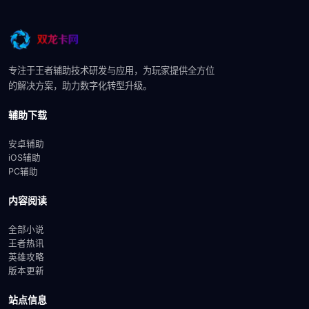
专注于王者辅助技术研发与应用，为玩家提供全方位
的解决方案，助力数字化转型升级。
辅助下载
安卓辅助
iOS辅助
PC辅助
内容阅读
全部小说
王者热讯
英雄攻略
版本更新
站点信息