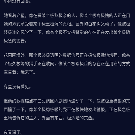
小研没有回答。
她看着弈星，像在看某个极熟极亲的人，像某个极疼极愧的人正在用
她的方式承受着某个极重极沉的真相。窗外的白花树又动了，像被极
轻极淡的风吹了一下，像某个极不安极警觉的存在正在发出某个极隐
极急的警告。
花园围墙外，那个极淡极透明的数据信号正在极快极猛地增强，像某
个极久极等的猎手正在收网，像某个极暗极险的存在正在用它的方式
宣告着：我来了。
弈星没有看见。
但他的数据锚点在三丈范围内剧烈地波动了一下，像被极重极狠的东
西撞了一下，像某个极稳极暖的壳正在极快地发出警报，正在极急极
重地告诉它的主人：外面有东西，极危险的东西。
夜又深了。