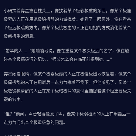
小研扶着弈星靠在枕头上，像扶着某个极软极重的东西，像某个极痛
极累的人正在用她极稳极静的力量撑着。她看了一眼窗外，像在看某
个极远极暗的方向，像某个极忧极虑的人正在用她的方式消化着某个
极新极重的消息。
"带伞的人……"她喃喃地说，像在重复某个极久极远的名字，像在触
碰某个极痛极沉的记忆，"师父怎么会在临死前提到她……"
弈星闭着眼睛，像某个极累极虚的人正在极慢极缓地恢复着，像某个
极痛极乱的人正在用最后一点力气撑着不倒下。但他听见了，像某个
极敏锐极清醒的人正在某个极暗极深的意识里捕捉着这个极重要极关
键的名字。
"谁？"他问，声音轻得像蚊子叫，像某个极弱极虚的人正在用最后一
点力气问出某个极重极急的问题。