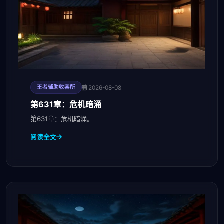
2026-08-08
王者辅助收容所
第631章：危机暗涌
第631章：危机暗涌。
阅读全文