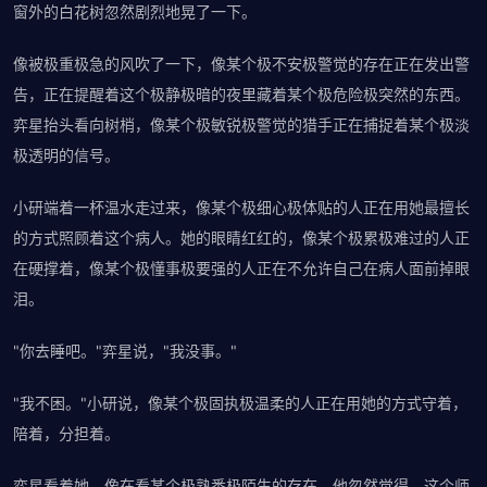
窗外的白花树忽然剧烈地晃了一下。
像被极重极急的风吹了一下，像某个极不安极警觉的存在正在发出警
告，正在提醒着这个极静极暗的夜里藏着某个极危险极突然的东西。
弈星抬头看向树梢，像某个极敏锐极警觉的猎手正在捕捉着某个极淡
极透明的信号。
小研端着一杯温水走过来，像某个极细心极体贴的人正在用她最擅长
的方式照顾着这个病人。她的眼睛红红的，像某个极累极难过的人正
在硬撑着，像某个极懂事极要强的人正在不允许自己在病人面前掉眼
泪。
"你去睡吧。"弈星说，"我没事。"
"我不困。"小研说，像某个极固执极温柔的人正在用她的方式守着，
陪着，分担着。
弈星看着她，像在看某个极熟悉极陌生的存在。他忽然觉得，这个师