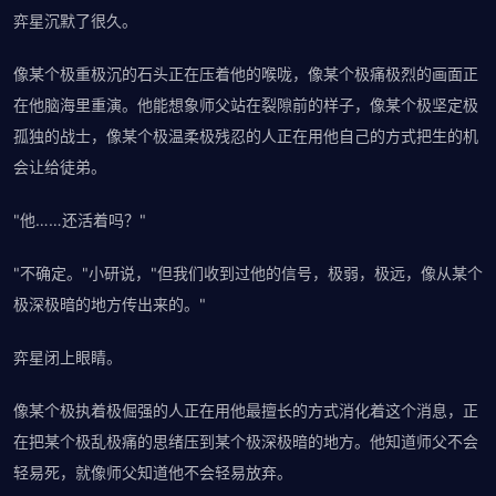
弈星沉默了很久。
像某个极重极沉的石头正在压着他的喉咙，像某个极痛极烈的画面正
在他脑海里重演。他能想象师父站在裂隙前的样子，像某个极坚定极
孤独的战士，像某个极温柔极残忍的人正在用他自己的方式把生的机
会让给徒弟。
"他……还活着吗？"
"不确定。"小研说，"但我们收到过他的信号，极弱，极远，像从某个
极深极暗的地方传出来的。"
弈星闭上眼睛。
像某个极执着极倔强的人正在用他最擅长的方式消化着这个消息，正
在把某个极乱极痛的思绪压到某个极深极暗的地方。他知道师父不会
轻易死，就像师父知道他不会轻易放弃。