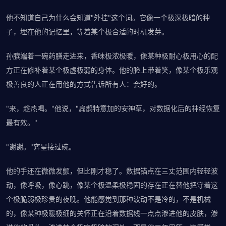
他不知道自己为什么会知道"外挂"这个词。它像一个极深极暗的种
子，埋在他的记忆里，等着某个极合适的时机发芽。
孙膑端着一碗药膳走进来，香味极浓极暖，像某种极耐心极用心的配
方正在修补着某个极虚极弱的身体。他的脸上带着笑，像某个极乐观
极善良的人正在用他的方式告诉所有人：会好的。
"来，趁热喝。"他说，"扁鹊特意加的安神草，对数据化后的神经恢复
最有效。"
"谢谢。"弈星接过碗。
他的手还在微微发颤，但比刚才稳了。数据锚点在三丈范围内轻轻波
动，像呼吸，像心跳，像某个极温柔极稳固的存在正在替他把守着这
个极脆弱极珍贵的夜晚。他能感觉到那种波动不是冷的，不是机械
的，像某种极暖极细的关怀正在沿着数据线一点点渗进他的皮肤，渗