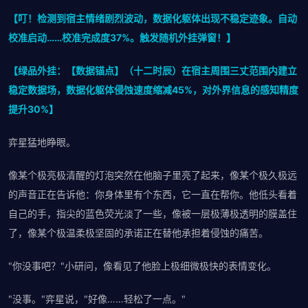
【叮！检测到宿主情绪剧烈波动，数据化躯体出现不稳定迹象。自动
校准启动……校准完成度37%。触发随机外挂弹窗！】
【绿品外挂：【数据锚点】（十二时辰）在宿主周围三丈范围内建立
稳定数据场，数据化躯体侵蚀速度缩减45%，对外界信息的感知精度
提升30%】
弈星猛地睁眼。
像某个极亮极清醒的灯泡突然在他脑子里亮了起来，像某个极久极远
的声音正在告诉他：你身体里有个东西，它一直在帮你。他低头看着
自己的手，指尖的蓝色荧光淡了一些，像被一层极薄极透明的膜盖住
了，像某个极温柔极坚固的承诺正在替他承担着侵蚀的痛苦。
"你没事吧？"小研问，像看见了他脸上极细微极快的表情变化。
"没事。"弈星说，"好像……轻松了一点。"