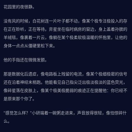
花园里的夜很静。
没有风的时候，白花树连一片叶子都不动，像某个极专注极投入的存
在正在聆听，正在等待。弈星坐在临时病房的窗边，身上盖着孙膑的
羊绒毯，像裹着一片云，像躺在某个极柔软极温暖的怀抱里，让他的
身体一点点从僵硬里松下来。
他的手指还在微微发颤。
那是数据化后遗症，像电路板上残留的电流，像某个极细极密的信号
还在沿着神经末梢跑。他能看见自己指尖泛出极淡极淡的蓝色荧光，
像碎星落在皮肤上，像某个极美极脆弱的痕迹正在提醒他：你已经不
是原来那个你了。
"感觉怎么样？"小研端着一碗粥走进来，声音放得很轻，像怕惊碎什
么。