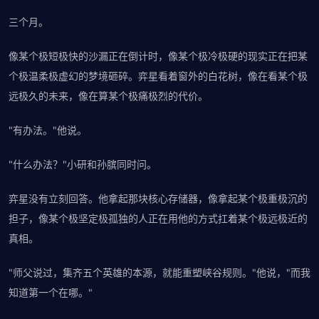
三个月。
像某个极短极快的沙漏正在倒计时，像某个极冷极硬的现实正在把某
个极温柔极虚幻的梦境砸碎。弈星看着窗外的白花树，像在看某个极
远极久的未来，像在算某个极痛极烈的代价。
"有办法。"他说。
"什么办法？"小研和孙膑同时问。
弈星没有立刻回答。他拿起那块核心存储器，像拿起某个极重极沉的
担子，像某个极坚定极孤独的人正在用他的方式扛着某个极远极近的
真相。
"师父说过，集齐五个英雄的本源，就能重塑峡谷规则。"他说，"而我
知道第一个在哪。"