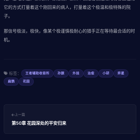
它的方式打量着这个刚回来的病人，打量着这个极温和极特殊的院
子。
那信号极淡，极快，像某个极谨慎极耐心的猎手正在等待最合适的时
机。
标签：
王者辅助收容所
孙膑
外挂
治愈
小研
弈星
扁鹊
花园
上一篇
第50章 花园深处的平安归来