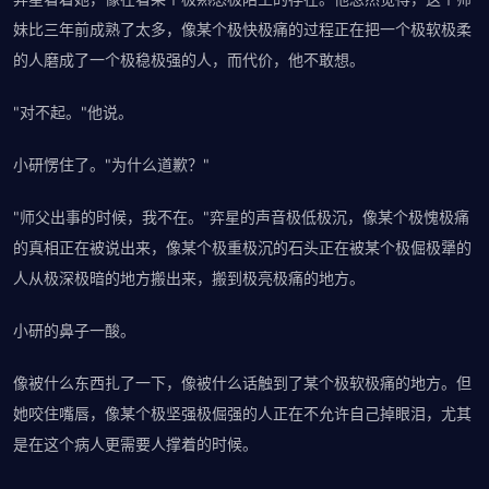
妹比三年前成熟了太多，像某个极快极痛的过程正在把一个极软极柔
的人磨成了一个极稳极强的人，而代价，他不敢想。
"对不起。"他说。
小研愣住了。"为什么道歉？"
"师父出事的时候，我不在。"弈星的声音极低极沉，像某个极愧极痛
的真相正在被说出来，像某个极重极沉的石头正在被某个极倔极犟的
人从极深极暗的地方搬出来，搬到极亮极痛的地方。
小研的鼻子一酸。
像被什么东西扎了一下，像被什么话触到了某个极软极痛的地方。但
她咬住嘴唇，像某个极坚强极倔强的人正在不允许自己掉眼泪，尤其
是在这个病人更需要人撑着的时候。