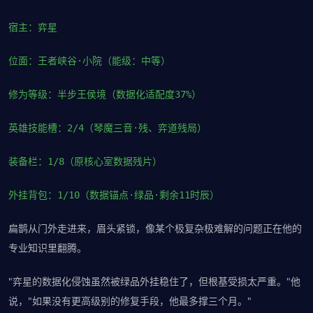
宿主：弈星
位面：王者峡谷·小院（能级：中等）
修为等级：半步王侯境（数据化适配度37%）
英雄技能槽：2/4（琴魔三音·残、弈道残局）
装备栏：1/8（原核心室数据残片）
外挂背包：1/10（数据锚点·绿品·剩余11时辰）
扁鹊从门外走进来，眉头紧锁，像某个极复杂极难解的问题正在他的
专业知识里翻腾。
"弈星的数据化侵蚀虽然被绿品外挂稳住了，但根基受损太严重。"他
说，"如果没有更高级别的修复手段，他最多撑三个月。"