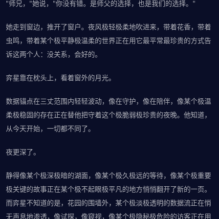
"师兄，"她说，"你没有错。是师父的选择，也是我们的选择。"
她走到窗边，推开了窗户。夜风极轻极柔地吹进来，带着花香，带着
虫鸣，带着某个极平静极温柔的世界正在用它最平常最珍贵的方式告
诉这两个人：没关系，会好的。
弈星靠在枕头上，看着窗外的月光。
数据锚点在三丈范围内轻轻波动，像在守护，像在陪伴，像某个极温
柔极稳固的存在正在替他把守着这个极脆弱极珍贵的夜晚。他知道，
从今天开始，一切都不同了。
夜更深了。
静得像某个极深极暗的湖面，像某个极久极远的等待，像某个极重要
极关键的故事正在某个极不起眼极平凡的地方悄悄翻开了新的一页。
而弈星不知道的是，花园的围墙外，某个极淡极透明的数据流正在悄
无声息地渗透，像试探，像窥视，像某个极隐秘极危险的访客正在用