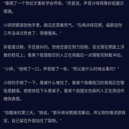
"像隔了一个世纪才重新学会呼吸。"弈星说，声音沙哑得像砂纸磨过
玻璃。
小研把粥递到他手里，碗沿还冒着热气。"先喝点桂花粥，扁鹊说你
三年没进过热食了，得慢慢来。"
弈星接过碗，手还是抖的。但他还是在努力控制，目光落在粥面上浮
着的桂花上，像某个极饿极空的人正在用最后一点理智克制着冲动。
"小研，"他喝了一口，声音稳了一些，"师父是什么时候出事的？"
小研的手顿了一下，像被什么堵住了，像某个极痛极沉的真相正在喉
咙里翻滚。她很快低下头擦桌子，像某个极擅长伪装的人正在用动作
掩饰表情。
"你醒来的第三天。"她说，"那天峡谷数据流暴动，师父把你推进原核
室，自己留在外面挡住了裂隙。"