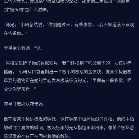
进他的骨头，渗进某个极空极暗的深处。那是他三年里第一次感觉
到"被照顾"是什么滋味。
"师兄，"小研忽然说，"你刚醒过来，有些事情……我不知道该不该现
在告诉你。"
弈星抬头看她。"说。"
"原核室里除了你的数据残片，我们还找到了师父留下的一块核心存
储器。"小研从口袋里掏出一个极小的极暗的金属块，像某个极旧极
重要的遗物正在她的手心发着极暗极沉的光，"里面有一段影像，师
父让你醒来看。"
弈星盯着那块存储器。
像在看某个极远极近的嘱托，像在等某个极痛极烈的真相。他的手指
触碰到金属块的瞬间，极淡极柔的光从指缝里渗出来，像某个极熟悉
极温暖的存在正在回应着他的触碰。