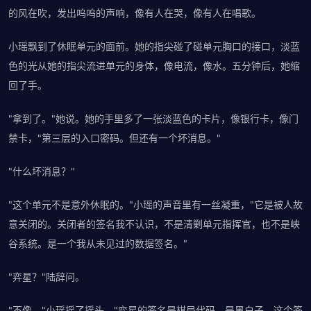
的风在吹，发出呜呜的声响，像有人在哭，像有人在唱歌。
小瑶飘到了休眠单元的面前。她的指尖碰了碰单元胸口的接口，淡蓝
色的光从她的指尖流进单元的身体，像电流，像水。五分钟后，她缩
回了手。
"拿到了。"她说。她的手里多了一张淡蓝色的卡片，像银行卡，像门
禁卡，"第三层的入口密码。但还有一个坏消息。"
"什么坏消息？"
"这个单元不是意外休眠的。"小瑶的声音里有一丝凝重，"它是被人故
意关闭的。关闭者的签名我不认识，不是清剿单元指挥官，也不是峡
谷系统。是一个我从未见过的数据签名。"
"弈星？"陆辞问。
"不像。"小瑶摇了摇头，"弈星的签名是棋局代码，是黑白子。这个签