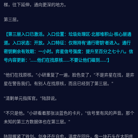
梯，往下延伸，通向更深的地方。
第三层。
【第三层入口已激活。入口位置：垃圾处理区·北部堆积山·核心层通
道。入口状态：开放。入口特征：仅限持有'通行密钥'者进入。通行
密钥剩余有效期：一小时。弈星信号强度：提升至百分之七十八。信
号内容更新：'……他们在找原核……不要让他们碰到……'】
"他们在找原核。"小研重复了一遍，脸色变了，"不是弈星在找，是弈
星在警告我们。有别人在找原核，而且已经到了第三层。"
"清剿单元指挥官。"陆辞说。
"不只是他。"小研看着那张淡蓝色的卡片，"信号里有风的声音。那个
未知的第三方数据体也在第三层。"
陆辞握紧了铁剑。剑身还在自愈，温度在回升，像一块石头在太阳底