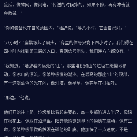
蔓延，像蛛网，像闪电，"传送的时候摔的。如果不修，再有冲击就
会散架。"
"你的装备也在自愈范围内。"陆辞说，"等八小时，它会自己好。"
"八小时？"扁鹊皱起了眉头，"弈星的信号只剩下四小时了。我们得在
四小时内找到第三层的入口，否则信号消失，我们连方向都没有。"
"我知道。"陆辞看向远处的"山"。那些堆积如山的垃圾在缓慢地移
动，像冰山的漂流，像某种极慢的潮汐。在最高的那座"山"的顶部，
有一道淡蓝色的光在闪，像灯塔，像星星，像弈星在打招呼。
"那边。"他说。
他们开始往上爬。垃圾堆比看起来要软，每一步都陷进去半尺，像踩
在棉花上，像踩在沼泽里。陆辞能感觉到脚下的物质在蠕动，像有生
命，像某种极细微的触须在碰他的鞋底。他加快了一点速度，不是