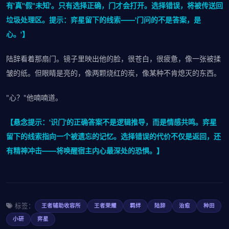
有'真''假''未知'。只有选择正确，门才会打开。选择错误，将被传送回
垃圾处理区。提示：弈星留下的线索——'门问的不是答案，是
心。'】
陆辞看着那扇门。镜子里映出他的脸，很苍白，很疲惫，像一张被揉
皱的纸。但眼睛是亮的，像两颗烧红的炭，像某种不肯熄灭的东西。
"心？"他喃喃道。
【悬念提示：'识门'的正确答案不是逻辑推导，而是情感共鸣。弈星
留下的线索指向一个被遗忘的记忆。选择错误的代价不仅是返回，还
有精神冲击——将唤醒宿主内心最深处的恐惧。】
标签：
王者辅助收容所
王者荣耀
羁绊
陆辞
治愈
种田
小研
弈星