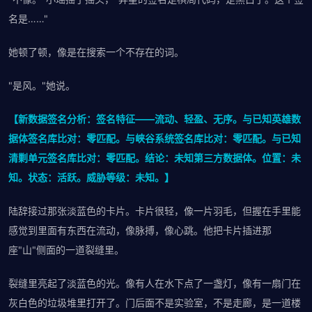
名是……"
她顿了顿，像是在搜索一个不存在的词。
"是风。"她说。
【新数据签名分析：签名特征——流动、轻盈、无序。与已知英雄数
据体签名库比对：零匹配。与峡谷系统签名库比对：零匹配。与已知
清剿单元签名库比对：零匹配。结论：未知第三方数据体。位置：未
知。状态：活跃。威胁等级：未知。】
陆辞接过那张淡蓝色的卡片。卡片很轻，像一片羽毛，但握在手里能
感觉到里面有东西在流动，像脉搏，像心跳。他把卡片插进那
座"山"侧面的一道裂缝里。
裂缝里亮起了淡蓝色的光。像有人在水下点了一盏灯，像有一扇门在
灰白色的垃圾堆里打开了。门后面不是实验室，不是走廊，是一道楼