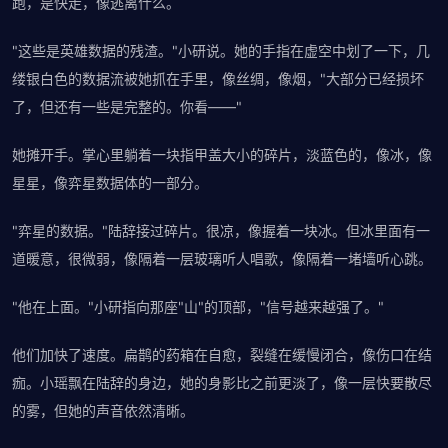
跑，是快走，像逃离什么。
"这些是英雄数据的残渣。"小研说。她的手指在虚空中划了一下，几
缕银白色的数据流被她抓在手里，像丝绸，像烟，"大部分已经损坏
了，但还有一些是完整的。你看——"
她摊开手。掌心里躺着一块指甲盖大小的碎片，淡蓝色的，像冰，像
星星，像弈星数据体的一部分。
"弈星的数据。"陆辞接过碎片。很凉，像握着一块冰。但冰里面有一
道暖意，很微弱，像隔着一层玻璃听人唱歌，像隔着一堵墙听心跳。
"他在上面。"小研指向那座"山"的顶部，"信号越来越强了。"
他们加快了速度。扁鹊的药箱在自愈，裂缝在缓慢闭合，像伤口在结
痂。小瑶飘在陆辞的身边，她的身影比之前更淡了，像一层快要散尽
的雾，但她的声音依然清晰。