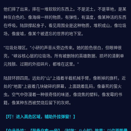
他们摔了出来，摔在一堆软软的东西上。不是泥土，不是草地，是某
种灰白色的、像海绵一样的物质，有弹性，有温度，像某种活的东西
在呼吸。陆辞撑起身子，看见周围全是这种物质，堆积成山，像垃圾
场，像废墟，像某个被遗忘的世界的地下室。
"垃圾处理区。"小研的声音从旁边传来。她的脸色很白，但眼神很
亮，"峡谷核心层的垃圾场。所有被删除的英雄数据、损坏的清剿单
元残骸、过期的外挂碎片，都堆在这里。"
陆辞环顾四周。远处的"山"上插着半截机械手臂，像断掉的旗杆。近
处的"地面"上嵌着几块破碎的屏幕，上面跳着乱码，像垂死的萤火
虫。空气中弥漫着一种很奇怪的味道，像烧焦的塑料，像发霉的书
籍，像某种东西被焚烧后留下的灰烬。
【叮！进入高危区域，辅助外挂弹窗！】
【白品外挂：【装备自愈·一段】（时效：八小时）效果：以位面能量