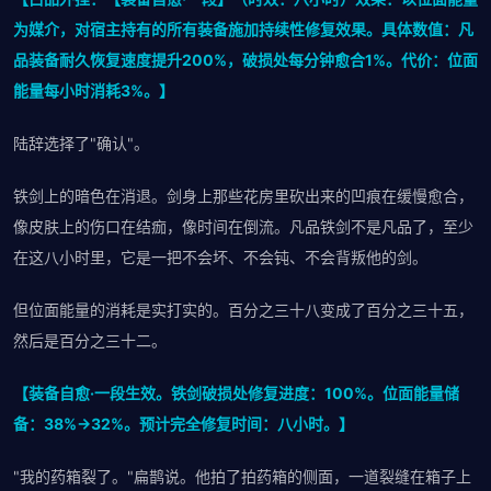
为媒介，对宿主持有的所有装备施加持续性修复效果。具体数值：凡
品装备耐久恢复速度提升200%，破损处每分钟愈合1%。代价：位面
能量每小时消耗3%。】
陆辞选择了"确认"。
铁剑上的暗色在消退。剑身上那些花房里砍出来的凹痕在缓慢愈合，
像皮肤上的伤口在结痂，像时间在倒流。凡品铁剑不是凡品了，至少
在这八小时里，它是一把不会坏、不会钝、不会背叛他的剑。
但位面能量的消耗是实打实的。百分之三十八变成了百分之三十五，
然后是百分之三十二。
【装备自愈·一段生效。铁剑破损处修复进度：100%。位面能量储
备：38%→32%。预计完全修复时间：八小时。】
"我的药箱裂了。"扁鹊说。他拍了拍药箱的侧面，一道裂缝在箱子上