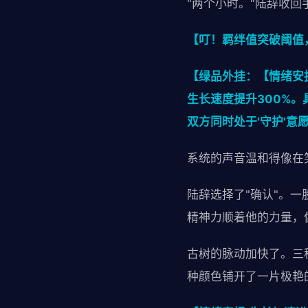
"两个小时。"陆辞收回
【叮！羁绊值突破阈值
【绿品外挂：【情绪安
生长速度提升300%
双方同时处于'守护'意
系统的声音温和得像在
陆辞选择了"确认"。
精神力顺着他的力量，
古树的脉动加快了。三
种颜色铺开了一片极艳