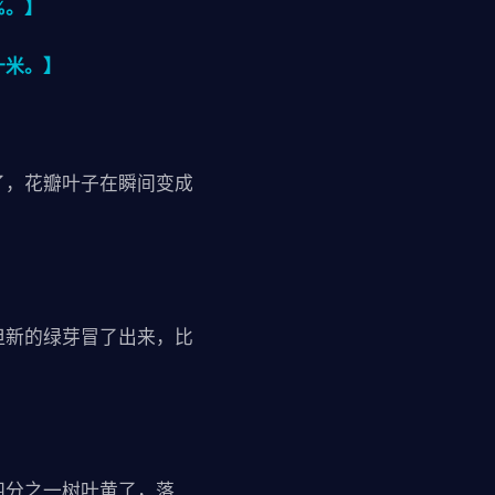
%。】
十米。】
了，花瓣叶子在瞬间变成
但新的绿芽冒了出来，比
四分之一树叶黄了，落