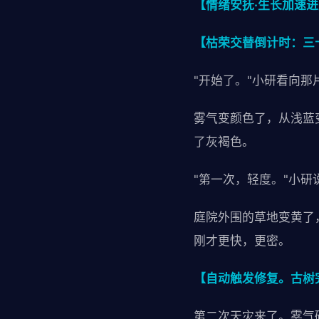
【情绪安抚·生长加速进
【枯荣交替倒计时：三
"开始了。"小研看向那
雾气变颜色了，从浅蓝
了灰褐色。
"第一次，轻度。"小研
庭院外围的草地变黄了
刚才更快，更密。
【自动触发修复。古树完
第二次天灾来了。雾气