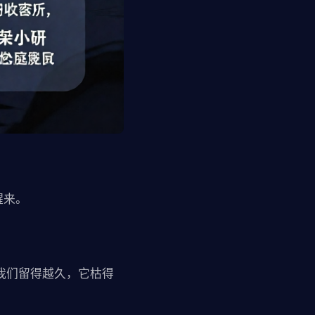
醒来。
我们留得越久，它枯得