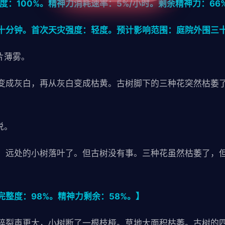
度：100%。精神力消耗速率：5%/小时。剩余精神力：66
十分钟。首次天灾强度：轻度。预计影响范围：庭院外围三
片薄雾。
变成灰白，再从灰白变成枯黄。古树脚下的三种花突然枯萎
说。
，远处的小树落叶了。但古树没有事。三种花虽然枯萎了，
整度：98%。精神力剩余：58%。】
碎裂声更大，小树断了一根枝桠。草地大面积枯萎。古树的