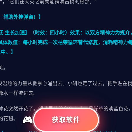
手，"它们在天灾之前就能铺满古树的根部。"
，辅助外挂弹窗！】
抚·生长加速】（时效：四小时）效果：以双方精神力为媒介
。具体数值：每小时完成一次枯荣循环替代修复，消耗精神力每
愿中。】
笑。
一股温热的力量从他掌心涌出去。小研也走了过去，把手贴在
像水一样流进去。
种花突然开花了。银叶星茄的白色小花，月光草的淡蓝色花
的花毯。
获取软件