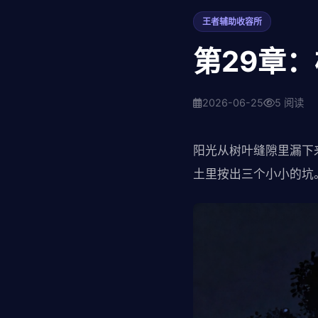
王者辅助收容所
第29章
2026-06-25
5 阅读
阳光从树叶缝隙里漏下
土里按出三个小小的坑