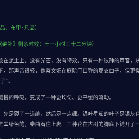
凡品、布甲·凡品）
数据缝补】剩余时效：十一小时三十二分钟）
按在泥土上。没有光芒，没有特效。只有一种很静的声音，
下。那声音很轻，像蔡文姬在庭院门口弹的那支曲子，但更
了"。
缓慢的呼吸，变成了一种更均匀、更平缓的流动。
。先是裂了一道缝，然后是一点绿。银叶星茄的叶子是银灰
是翠绿色的，卷曲着往上爬。三种花在古树的脚底下铺开了