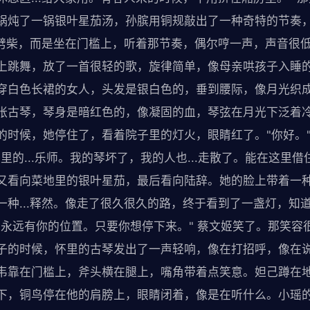
锅炖了一锅银叶星茄汤，孙膑用铜规敲出了一种奇特的节奏
没有劈柴，而是坐在门槛上，听着那节奏，偶尔哼一声，声音很
上跳舞，放了一首很轻的歌，旋律简单，像母亲哄孩子入睡
穿白色长裙的女人，头发是银白色的，垂到腰际，像月光织
张古琴，琴身是暗红色的，像凝固的血，琴弦在月光下泛着
的时候，她停住了，看着院子里的灯火，眼睛红了。"你好。
里的...乐师。我的琴坏了，我的人也...走散了。能在这里借
又看向菜地里的银叶星茄，最后看向陆辞。她的脸上带着一
一种...释然。像走了很久很久的路，终于看到了一盏灯，知
 里永远有你的位置。只要你想停下来。" 蔡文姬笑了。那笑
子的时候，怀里的古琴发出了一声轻响，像在打招呼，像在说
韦靠在门槛上，斧头横在腿上，嘴角带着点笑意。妲己蹲在
下，铜鸟停在他的肩膀上，眼睛闭着，像是在听什么。小瑶