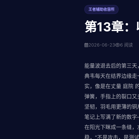
王者辅助收容所
第13章
2026-06-23
6 阅读
能量波退去后的第三天
典韦每天在结界边缘走
实，像是在丈量 庭院
弹簧，手指上的裂口又
坚韧，羽毛用更薄的铜
笔记上写满了新的数字
在阳光下眯成一条缝，
稳，"不是攻击，是测试