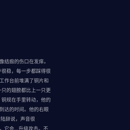
，像结痂的伤口在发痒。
步很稳，每一步都踩得很
的工作台前堆满了铜片和
一只的翅膀都比上一只更
，铜规在手里转动，他的
能到达的时间。他的右眼
对陆辞说，声音很
它会...升级攻击。不