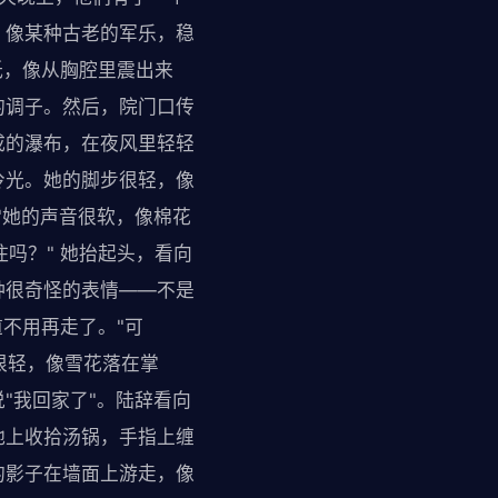
，像某种古老的军乐，稳
低，像从胸腔里震出来
的调子。然后，院门口传
成的瀑布，在夜风里轻轻
冷光。她的脚步很轻，像
"她的声音很软，像棉花
住吗？" 她抬起头，看向
种很奇怪的表情——不是
道不用再走了。"可
容很轻，像雪花落在掌
"我回家了"。陆辞看向
地上收拾汤锅，手指上缠
的影子在墙面上游走，像