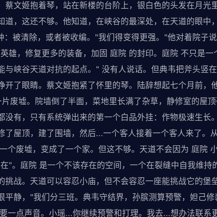
。蔡文姬抱着琴，站在新楼的台阶上，银白色的头发在月光里
知道，这还不够。他知道，在峡谷的最深处，在天道的眼中，
两种：被清除，或者被收编。"我们得变得更强。"他对着院子
英雄，修复更多的装备，加固 庭院 的封印。庭院 不只是一个
能与峡谷天道对抗的起点。" 没有人说话。但典韦把斧头竖
睁开了眼睛。蔡文姬抱紧了怀里的琴。陆辞想起七个月前，
是一片废墟。院墙倒了半面，菜地里长满了杂草，静修室的屋
都没有，只有系统弹出来的第一个白品外挂：作物极速生长
修了屋顶，建了围墙，然后...一个客人接着一个客人来了。
从一个废墟，变成了一个家。但这不够。天道不会因为 庭院 
存在"。庭院 是一个不该存在的空间，一个在裂缝中自我维持
的挑战。天道可以容忍小庙，但不会容忍一座能挑战它的堡垒
很平静，"我们分三班。典韦守结界，孙膑测算预警，妲己修装
要一点声音。小瑶...你继续预警和打理。我去...想办法联系更