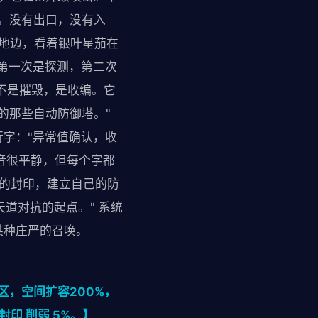
间。没有出口，没有入
菜地边，看着银叶星茄在
第一次是探测，第二次
。不是摧毁，是收编。它
的那些自动防御塔。"
字："异常值确认，收
音很平静，但每个字都
 的封印，建立自己的防
天道对抗的起点。" 系统
某种庄严的召唤。
区，空间扩容200%，
印 削弱 5%。】