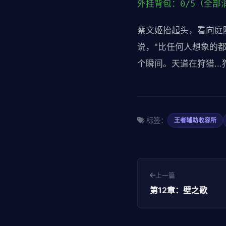
外挂背包：0/5（全部
蔡文姬抬起头，看向庭
说，"比任何人想象的都
个瞬间。天道在狩猎..
标签：
王者辅助收容所
上一篇
第12章：壁之歌