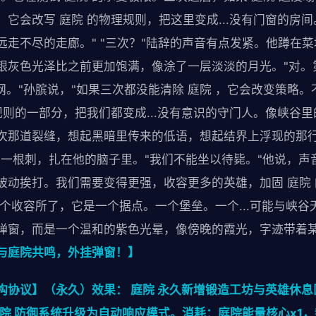
它会改写 庭院 的物理规则，把这里变成...没有门窗的房
远走不尽的走廊。" "三次？"陆辞的声音有点发紧。他蹲在
银灰色光泽比之前更加饱满，像涂了一层淡淡的月光。"对。
收网。"孙膑说，"如果三次都没能清除 庭院 ，它会改变策略
规则的一部分，把我们都变成...没有意识的守门人。像峡谷里
次那道裂缝，想起黑暗里传来的低语，想起结界上浮现的那行
像一根刺，扎在他的脑子里。"我们不能坐以待毙。"他说，声
是被动挨打。我们需要变得更强，收容更多的英雄，加固 庭院
个收容所了，它是一个据点。一个堡垒。一个...可能与峡谷
弹窗，而是一个温和的紫色光晕，像傍晚的霞光，字迹带着
与庭院共鸣，外挂弹窗！】
构协议】（永久）效果： 庭院 永久新增锻造工坊与英雄休息
院 防御系统升级为自动响应模式。消耗：庭院能量核心x1，封