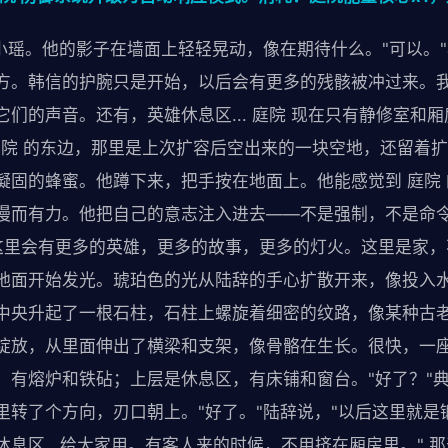
小瑶。他的影子在墙面上轻轻晃动，像在期待什么。"可以。"小
方。韩信的护腕只是开始，以后会有更多的残骸被冲过来。我们
们的声音。还有，英雄休息区... 庭院 现在只有静修室和厢
 庭院 的东边，那里是上次扩容后空出来的一块空地，还留着
凝固的蜂蜜。他蹲下来，把手按在地面上。他能感觉到 庭院 
慢而有力。他把自己的意志注入进去——不是强制，不是命
：这里会有更多的英雄，更多的故事，更多的灯火。这里是家
地面开始发光。琥珀色的光从陆辞的手心扩散开来，像投入
中央升起了一根石柱，石柱上螺旋着细密的纹路，像某种古
绽放，从里面伸出了横梁和支架，像骨骼在生长。很快，一
，有熔炉和铁砧；上层是休息区，有床铺和窗台。"好了？"
里转了个方向，刃口朝上。"好了。"陆辞说，"以后这里就是
息区...给大家用。有客人来的时候，不用挤在厢房里。" 