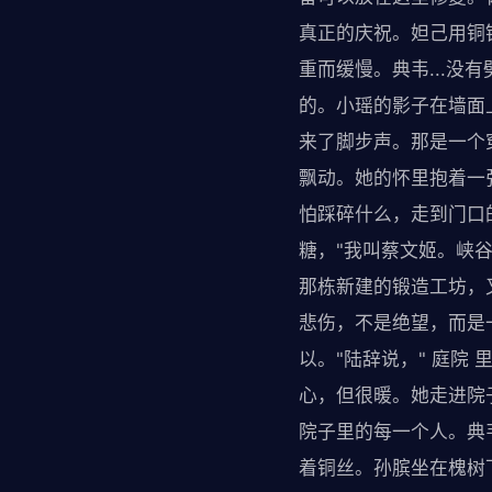
真正的庆祝。妲己用铜
重而缓慢。典韦...
的。小瑶的影子在墙面
来了脚步声。那是一个
飘动。她的怀里抱着一
怕踩碎什么，走到门口
糖，"我叫蔡文姬。峡谷
那栋新建的锻造工坊，
悲伤，不是绝望，而是
以。"陆辞说，" 庭院
心，但很暖。她走进院
院子里的每一个人。典
着铜丝。孙膑坐在槐树