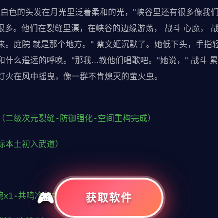
白色的头发在月光里泛着柔和的光，"峡谷里还有很多像我们一
，"很多。他们在裂缝里漂，在峡谷的边缘游荡， 战斗 心魔， 战
来。庭院 就是那个地方。" 蔡文姬沉默了。她低下头，手指
么遥远的呼唤。"那我...教他们唱歌吧。"她说，" 战斗 累
的灯火在风中摇曳，像一群不肯熄灭的萤火虫。
（二级次元裂缝-防御强化-空间重构完成）
标本土初入武道）
腕x1-共鸣冷却中）
获取软件