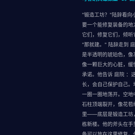
"锻造工坊？"陆辞看向
要一个能修复装备的地
它们，修复它们，倾听它
"那就建。" 陆辞走到
是半透明的琥珀色，像
像一颗巨大的心脏，缓
承诺。他告诉 庭院 
长，会自己保护自己。
一圈一圈地荡开。空地
石柱顶端裂开，像花苞
里——底层是锻造工坊
栋新楼。他的斧头在手
备可以放在这里修复。休