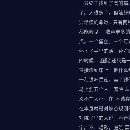
一只终于找到了窝的猫
了。人很多了。但陆辞
异常值的命运...只有
都能听见，"收容更多的
点。一个堡垒。一个可
停下了手里的活。孙膑
的时候， 庭院 还只
直接浇到床上。他什么
一茬银叶星茄，卖了钱
马上要五个人。庭院 
义不在大小，在"不该
在本身就是对峡谷规则
对院子里的人说，声音
字。不，唱歌。庭院 需