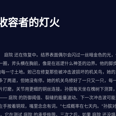
：收容者的灯火
， 庭院 还在恢复中。结界表面偶尔会闪过一丝暗金色的光
一圈，斧头横在胸前，像是在巡逻什么神圣的边界。他的脚
 的每一寸土地。妲己在修复那些被冲击波损坏的机关鸟，她
多了两道，但她没有停。她的机关鸟修好了一只又一只，每
片打磨，关节用更细的铜丝连接。孙膑每天坐在槐树下测算
—— 庭院 的防御阈值、裂缝的能量波动、下一次冲击波可
左手按着铜规，嘴里念念有词。"七成概率在七天内。"孙膑
。它在测试 庭院 的承受极限。三次之后，如果 庭院 还没塌，