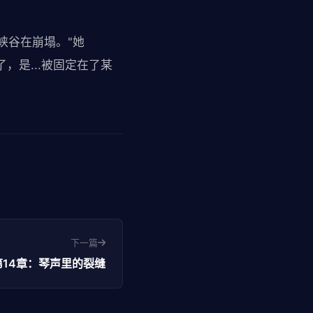
峡谷在崩塌。"她
，是...被固定在了某
下一篇
第14章：琴声里的裂缝