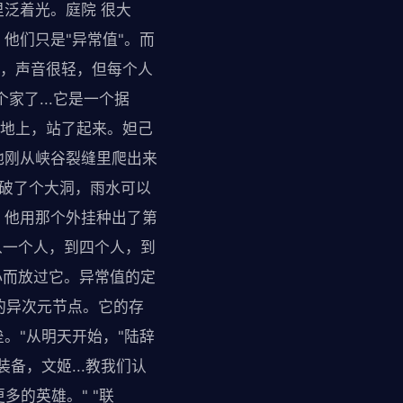
泛着光。庭院 很大
他们只是"异常值"。而
说，声音很轻，但每个人
家了...它是一个据
在地上，站了起来。妲己
他刚从峡谷裂缝里爬出来
顶破了个大洞，雨水可以
。他用那个外挂种出了第
从一个人，到四个人，到
小而放过它。异常值的定
的异次元节点。它的存
。"从明天开始，"陆辞
备，文姬...教我们认
多的英雄。" "联