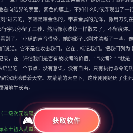
他看向结界的表面。紫色的膜上，不知什么时候浮现出了一
"刻"进去的，字迹是暗金色的，带着金属的光泽，像用刀刻在
那行字只停留了三秒，然后像水波纹一样散去了，不留痕迹。"你
"看到了。"小瑶的声音很轻，她的影子比刚才清晰了一些，
跟我们说话。它不是在攻击我们。它在...标记我们。把我们列为
，在...评估我们是否有被收编的价值。" "收编？" "就是.
系统里的一个节点。没有意识，没有自由，只有执行命令的功能
 陆辞沉默地看着天空。灰蒙蒙的天空下，这座刚刚经历了生
倔强地生长着。
（二级次元裂缝-防御强化-能量转化中）
获取软件
标本土初入武道）