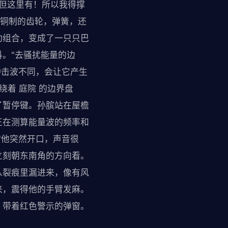
'。但这里有！所以我得撑
—铜制的齿轮，弹簧，还
动组合，变成了一只只巴
。"去骚扰能量的边
冲击波不同，会让它产生
绕着 庭院 的边界盘
了暂停键。孙膑站在屋檐
正在测算能量波的频率和
"他突然开口，声音很
辞立刻朝东南角的方向看。
从裂痕里漏进来，像有风
来，震得他的手臂发麻。
、带着红色警示的弹窗。