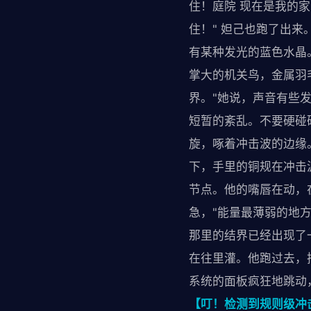
住！庭院 现在是我的家
住！" 妲己也跑了出
有某种发光的蓝色水晶
掌大的机关鸟，金属羽
界。"她说，声音有些
短暂的紊乱。不要硬碰硬
旋，啄着冲击波的边缘
下，手里的铜规在冲击
节点。他的嘴唇在动，
急，"能量最薄弱的地方
那里的结界已经出现了
在往里灌。他跑过去，
系统的面板疯狂地跳动
【叮！检测到规则级冲