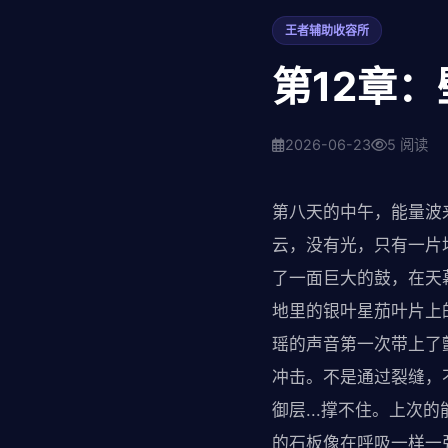
王者辅助收容所
第12章
2026-06-23
5 阅读
第八天的中午，能量波
云，没有光，只有一片
了一面巨大的鼓，在天
地里的银叶星茄叶片上
瑶的声音第一次带上了
冲击。不是通过裂缝，不
御层...撑不住。上次
的石板像在呼吸一样一