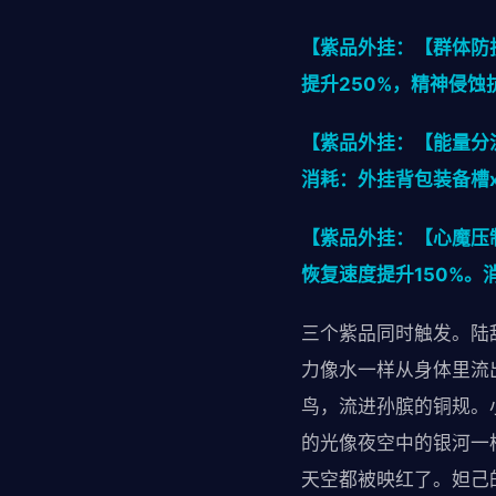
【紫品外挂：【群体防护
提升250%，精神侵蚀
【紫品外挂：【能量分流
消耗：外挂背包装备槽
【紫品外挂：【心魔压制
恢复速度提升150%。
三个紫品同时触发。陆
力像水一样从身体里流
鸟，流进孙膑的铜规。
的光像夜空中的银河一
天空都被映红了。妲己