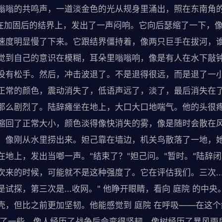
嗡嗡的共鸣声，一道淡金色的光从规身里涌出，照在东南角
撞在加固后的结界上，发出了一声闷响。它向后瑟缩了一下，
速度明显慢了下来。它跟结界僵持着，像两只巨手在拔河，
觉到自己的意识在模糊，耳朵里嗡嗡响，像是有人在水下敲
没有松手。然后，冲击波退了。不是退得很远，而是退了一
正常的颜色，震动消失了，低语声远了，淡了，最后消失在了
那么剧烈了。陆辞瘫坐在地上，大口大口地喘气。他的头很
缩回了正常大小，颜色淡得像快消失的雾，像是随时会散在
，像刚从水里捞出来。妲己靠在墙边，机关鸟散落了一地，
地上，发出当啷一声。"结束了？"妲己问。"暂时。"陆辞闭
次来的时候，可能就不是这种强度了。它在评估我们。三次..
试探，第三次是...收网。" 他睁开眼睛，看向 庭院 的中
壳，但比之前更加坚韧。他能感觉到 庭院 在呼吸——在这
强了一些，像人经历了战争后会变得坚韧，像树经历了暴风雨