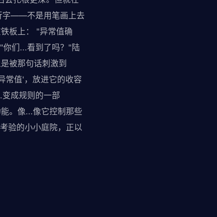
行字——不是用笔画上去
铁板上： "异常值确
们...看到了吗？"陆
像是被那句话刺激到
'异常值'，放进它的收容
..变成规则的一部
。像...像它控制那些
死考验的小小庭院，正以