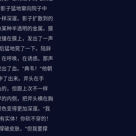
的影子猛地窜向院子中
一样深邃。影子扩散到的
像某种半透明的金属。膜
波撞在膜上，发出了一声
住后猛地晃了一下。陆辞
，在呼唤，在诱惑。那声
出了血。"典韦！"他朝
里冲了出来。斧头在手
色的，但跟上次不一样
界的内侧，把斧头横在胸
色变得更加深邃。"我
没有实体！你砍不穿的！
撑破皮肤，"但我要撑