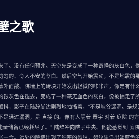
：壁之歌
来了。没有任何预兆。天空先是变成了一种奇怪的灰白色，
均匀的、令人不安的苍白。然后空气开始震动，不是地震的
幕外面敲。院墙上的砖块开始发出轻微的咔咔声，像是有什
的银灰色在褪去，变成了一种毫无血色的灰白，像被抽走了所
颤抖，影子在陆辞脚边剧烈地抽搐着，"不是峡谷漏洞。是规
是通过漏洞，是 直接 的。像有人隔着 寰宇 对着 庭院 的
的能量储备已经耗尽了。" 陆辞冲向院子中央。他能感觉到 庭
张一合。远处的院墙出现了细密的裂纹，裂纹里泛出淡蓝色