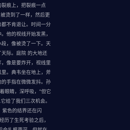
的裂痕上，把裂痕一点
像被烫到了一样，然后更
谁都不肯退让。时间一分
钟。他的视线开始发黑，
小段，像被烫了一下。天
天际。庭院 的大地还
疼，像是要炸开，视线里
风里。典韦坐在地上，斧
她的手指在微微发抖。孙
着眼睛，深呼吸，"但它
.它给了我们三次机会。
央。紫色的结界还在闪
个经历了生死考验之后，
后会扎根更深。但就在