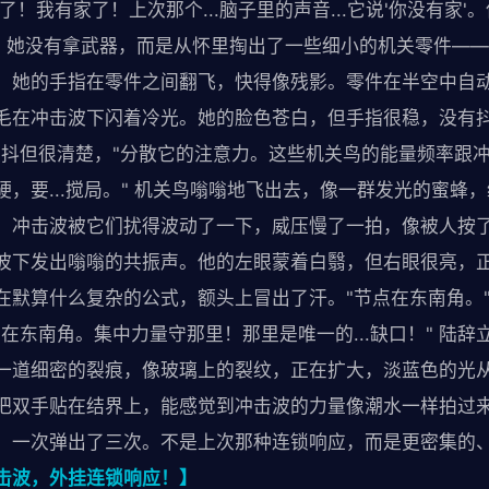
了！我有家了！上次那个...脑子里的声音...它说'你没有家
来。她没有拿武器，而是从怀里掏出了一些细小的机关零件—
。她的手指在零件之间翻飞，快得像残影。零件在半空中自
毛在冲击波下闪着冷光。她的脸色苍白，但手指很稳，没有抖
发抖但很清楚，"分散它的注意力。这些机关鸟的能量频率跟
，要...搅局。" 机关鸟嗡嗡地飞出去，像一群发光的蜜蜂，
。冲击波被它们扰得波动了一下，威压慢了一拍，像被人按
波下发出嗡嗡的共振声。他的左眼蒙着白翳，但右眼很亮，
在默算什么复杂的公式，额头上冒出了汗。"节点在东南角。
在东南角。集中力量守那里！那里是唯一的...缺口！" 陆
一道细密的裂痕，像玻璃上的裂纹，正在扩大，淡蓝色的光
把双手贴在结界上，能感觉到冲击波的力量像潮水一样拍过
，一次弹出了三次。不是上次那种连锁响应，而是更密集的
击波，外挂连锁响应！】