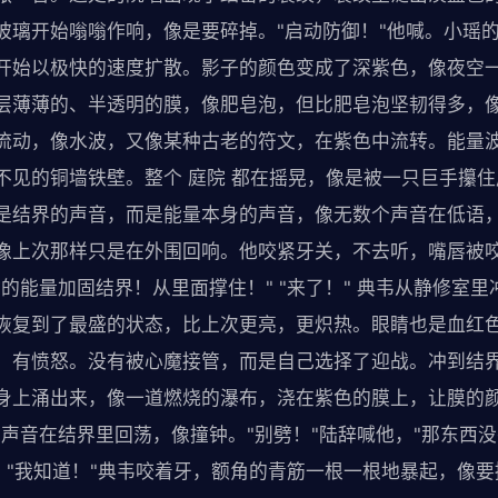
玻璃开始嗡嗡作响，像是要碎掉。"启动防御！"他喊。小瑶
开始以极快的速度扩散。影子的颜色变成了深紫色，像夜空
层薄薄的、半透明的膜，像肥皂泡，但比肥皂泡坚韧得多，
流动，像水波，又像某种古老的符文，在紫色中流转。能量
不见的铜墙铁壁。整个 庭院 都在摇晃，像是被一只巨手攥
是结界的声音，而是能量本身的声音，像无数个声音在低语
像上次那样只是在外围回响。他咬紧牙关，不去听，嘴唇被咬
的能量加固结界！从里面撑住！" "来了！" 典韦从静修室
恢复到了最盛的状态，比上次更亮，更炽热。眼睛也是血红
，有愤怒。没有被心魔接管，而是自己选择了迎战。冲到结
身上涌出来，像一道燃烧的瀑布，浇在紫色的膜上，让膜的颜
，声音在结界里回荡，像撞钟。"别劈！"陆辞喊他，"那东西
 "我知道！"典韦咬着牙，额角的青筋一根一根地暴起，像要