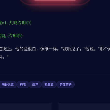
腕x1-共鸣冷却中）
消耗-冷却中）
腿上。他的脸很白，像纸一样。"我听见了。"他说，"那个声
斗。"
峡谷天道
典韦
结界
能量波
群体防护