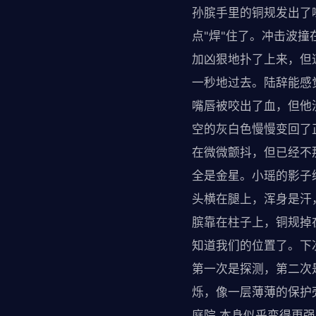
孙膑手里的铜规发出了
点"焊"住了。冲击波
加凶狠地扑了上来，但
一秒地过去。陆辞能感
嘴唇被咬出了血，但他
空的灰白色慢慢变回了
在微微颤抖，但已经不
全是金星。小瑶的影子
头横在腿上，浑身是汗
膑靠在柱子上，铜规掉在
知道我们的位置了。下
第一次是探测，第二次是
烁，像一层薄薄的保护
庭院 本身似乎变得更